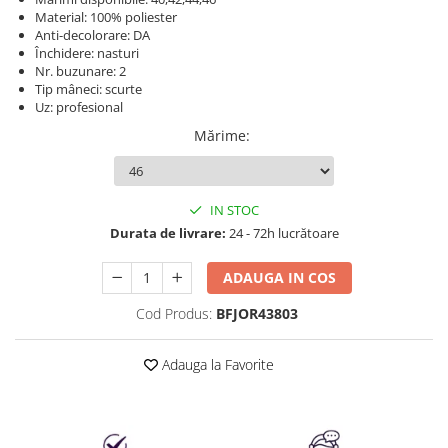
Produse cosmetice vopsit
Splendor
Material: 100% poliester
Produse gene si sprancene
Storcatoare tuburi vopsea
Mobilier barber
Anti-decolorare: DA
Termix
Boluri pentru vopsit parul
Închidere: nasturi
Kit laminare gene si sprancene
Nr. buzunare: 2
Aparatura coafor
Thuya
Tip mâneci: scurte
Uz: profesional
Ondulatoare de par
Upgrade
Aparate de sterilizat
Mărime
:
XPS
Placa de creponat parul
profesionala
Placi de indreptat parul
IN STOC
Uscatoare de par | feonuri
Durata de livrare:
24 - 72h lucrătoare
Difuzor pentru uscator de par |
ADAUGA IN COS
feon
Accesorii coafor
Cod Produs:
BFJOR43803
Oglinzi
Piepteni
Adauga la Favorite
Bigudiuri
Ace de par
Perii de par