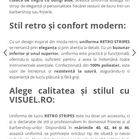
clasică de negru cu dungi albe
, această uniformă adaugă un
Cap manechin par natural
strop de eleganță și personalitate fiecărei sesiuni de lucru într-un
barbershop sau frizerie.
Trepiede cap manechin
Stil retro și confort modern:
Foarfece de tuns
Foarfece de filat
Cu un design inspirat din moda retro,
uniforma RETRO STRIPES
se remarcă prin
eleganța
și prin atenția la detalii. Cu un
buzunar
inferior și unul superior
, uniforma este practică și funcțională,
oferindu-ți spațiu suficient pentru a avea la îndemână toate
instrumentele esențiale. Confecționată din
100% poliester,
este
ușor de întreținut și
rezistentă la uzură
, asigurându-ți o
experiență de lucru plăcută și fără griji.
Alege calitatea și stilul cu
VISUEL.RO:
Uniforma de lucru
RETRO STRIPES
este nu doar un accesoriu, ci
și o declarație de stil și profesionalism în domeniul frizeriei și al
barbershop-urilor. Disponibilă în
mărimile 40, 42, 44 și 46
,
această uniformă se potrivește oricărui tip de siluetă și nevoi