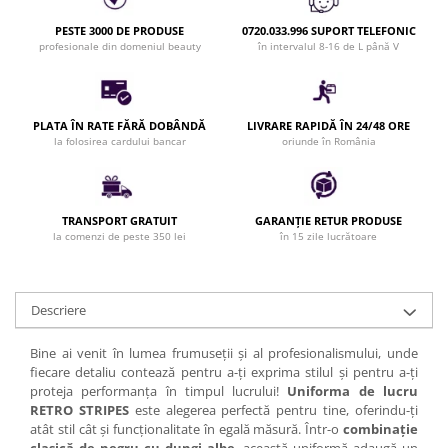
Bijuterii par
PESTE 3000 DE PRODUSE
0720.033.996 SUPORT TELEFONIC
Cleme de par
profesionale din domeniul beauty
în intervalul 8-16 de L până V
Agrafe de par
Clipsuri de par
Pulverizatoare
PLATA ÎN RATE FĂRĂ DOBÂNDĂ
LIVRARE RAPIDĂ ÎN 24/48 ORE
la folosirea cardului bancar
oriunde în România
Elastice de par
Permanent par
Pelerine de tuns profesionale
TRANSPORT GRATUIT
GARANȚIE RETUR PRODUSE
Pudre fixare par
la comenzi de peste 350 lei
în 15 zile lucrătoare
Cordelute de par
Burete pentru coc
Bandane | turbane
Descriere
Suporturi ustensile
Bine ai venit în lumea frumuseții și al profesionalismului, unde
Echipament lucru salon
fiecare detaliu contează pentru a-ți exprima stilul și pentru a-ți
Accesorii curatare perii si piepteni
proteja performanța în timpul lucrului!
Uniforma de lucru
Extensii par natural
RETRO STRIPES
este alegerea perfectă pentru tine, oferindu-ți
atât stil cât și funcționalitate în egală măsură. Într-o
combinație
Accesorii extensii par