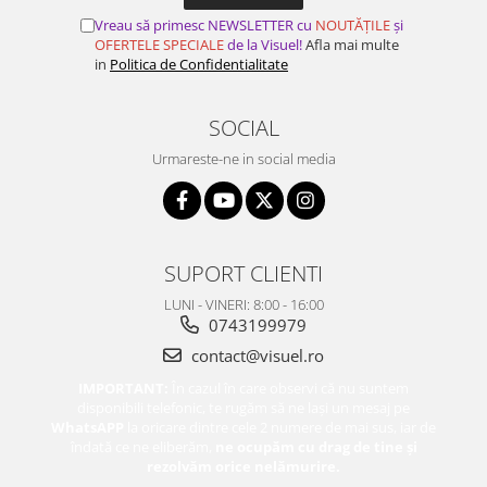
Vreau să primesc NEWSLETTER cu
NOUTĂȚILE
și
OFERTELE SPECIALE
de la Visuel!
Afla mai multe
in
Politica de Confidentialitate
SOCIAL
Urmareste-ne in social media
SUPORT CLIENTI
LUNI - VINERI: 8:00 - 16:00
0743199979
contact@visuel.ro
IMPORTANT:
În cazul în care observi că nu suntem
disponibili telefonic, te rugăm să ne lași un mesaj pe
WhatsAPP
la oricare dintre cele 2 numere de mai sus, iar de
îndată ce ne eliberăm,
ne ocupăm cu drag de tine și
rezolvăm orice nelămurire.