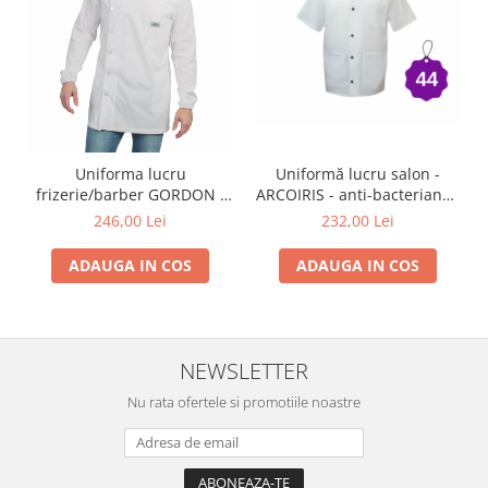
Uniformă lucru salon -
Uniforma lucru
ARCOIRIS - anti-bacteriana -
frizerie/barber GORDON -
masura 44
măsura M
232,00 Lei
246,00 Lei
ADAUGA IN COS
ADAUGA IN COS
NEWSLETTER
Nu rata ofertele si promotiile noastre