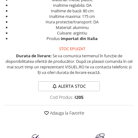
Produse cosmetice vopsit
Splendor
Inaltime reglabila: DA
Produse gene si sprancene
Storcatoare tuburi vopsea
Mobilier barber
Inaltime de bază: 80 cm
Termix
Boluri pentru vopsit parul
Inaltime maxima: 175 cm
Kit laminare gene si sprancene
Hura protectie/transport: DA
Aparatura coafor
Thuya
Material: aluminiu
Culoare: argintiu
Ondulatoare de par
Upgrade
Produs
importat din Italia
Aparate de sterilizat
XPS
STOC EPUIZAT
Placa de creponat parul
profesionala
Durata de livrare:
Se va comunica termenul în funcție de
disponibilitatea oferită de producător. După ce plasezi comanda în cel
Placi de indreptat parul
mai scurt timp un reprezentant VISUEL.RO te va contacta telefonic și
Uscatoare de par | feonuri
îți va oferi durata de livrare exactă.
Difuzor pentru uscator de par |
feon
ALERTA STOC
Accesorii coafor
Cod Produs:
I205
Oglinzi
Piepteni
Adauga la Favorite
Bigudiuri
Ace de par
Perii de par