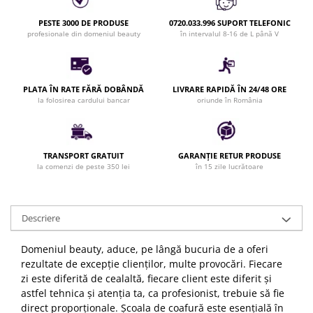
Bijuterii par
PESTE 3000 DE PRODUSE
0720.033.996 SUPORT TELEFONIC
Cleme de par
profesionale din domeniul beauty
în intervalul 8-16 de L până V
Agrafe de par
Clipsuri de par
Pulverizatoare
PLATA ÎN RATE FĂRĂ DOBÂNDĂ
LIVRARE RAPIDĂ ÎN 24/48 ORE
la folosirea cardului bancar
oriunde în România
Elastice de par
Permanent par
Pelerine de tuns profesionale
TRANSPORT GRATUIT
GARANȚIE RETUR PRODUSE
Pudre fixare par
la comenzi de peste 350 lei
în 15 zile lucrătoare
Cordelute de par
Burete pentru coc
Bandane | turbane
Descriere
Suporturi ustensile
Echipament lucru salon
Domeniul beauty, aduce, pe lângă bucuria de a oferi
rezultate de excepție clienților, multe provocări. Fiecare
Accesorii curatare perii si piepteni
zi este diferită de cealaltă, fiecare client este diferit și
Extensii par natural
astfel tehnica și atenția ta, ca profesionist, trebuie să fie
Accesorii extensii par
direct proporționale. Școala de coafură este esențială în