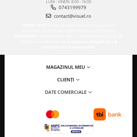
LUNI - VINERI: 8:00 - 16:00
0743199979
contact@visuel.ro
IMPORTANT:
În cazul în care observi că nu suntem
disponibili telefonic, te rugăm să ne lași un mesaj pe
WhatsAPP
la oricare dintre cele 2 numere de mai sus, iar de
îndată ce ne eliberăm,
ne ocupăm cu drag de tine și
rezolvăm orice nelămurire.
MAGAZINUL MEU
CLIENȚI
DATE COMERCIALE