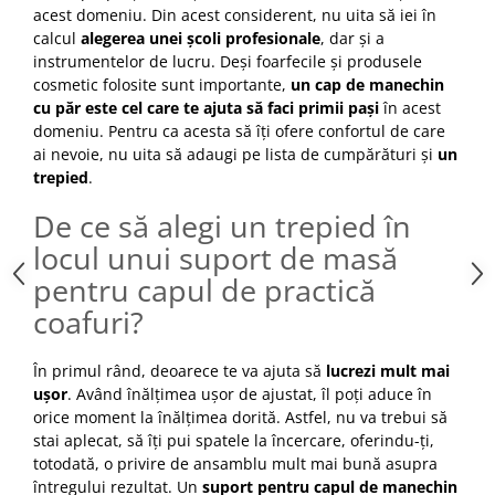
acest domeniu. Din acest considerent, nu uita să iei în
Cap manechin par natural
calcul
alegerea unei școli profesionale
, dar și a
Trepiede cap manechin
instrumentelor de lucru. Deși foarfecile și produsele
Foarfece de tuns
cosmetic folosite sunt importante,
un cap de manechin
cu păr este cel care te ajuta să faci primii pași
în acest
Foarfece de filat
domeniu. Pentru ca acesta să îți ofere confortul de care
ai nevoie, nu uita să adaugi pe lista de cumpărături și
un
trepied
.
De ce să alegi un trepied în
locul unui suport de masă
pentru capul de practică
coafuri?
În primul rând, deoarece te va ajuta să
lucrezi mult mai
ușor
. Având înălțimea ușor de ajustat, îl poți aduce în
orice moment la înălțimea dorită. Astfel, nu va trebui să
stai aplecat, să îți pui spatele la încercare, oferindu-ți,
totodată, o privire de ansamblu mult mai bună asupra
întregului rezultat. Un
suport pentru capul de manechin