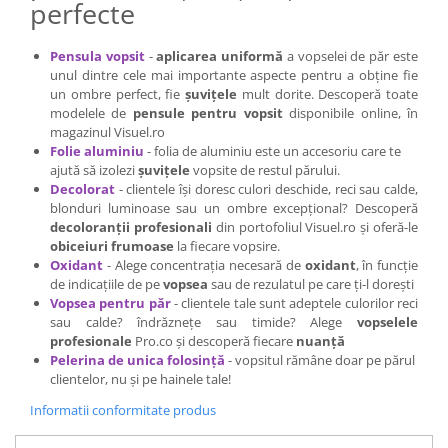
perfecte
Cap manechin par natural
Trepiede cap manechin
Pensula vopsit
-
aplicarea uniformă
a vopselei de păr este
Foarfece de tuns
unul dintre cele mai importante aspecte pentru a obține fie
un ombre perfect, fie
șuvițele
mult dorite. Descoperă toate
Foarfece de filat
modelele de
pensule pentru vopsit
disponibile online, în
magazinul Visuel.ro
Folie aluminiu
- folia de aluminiu este un accesoriu care te
ajută să izolezi
șuvițele
vopsite de restul părului.
Decolorat
- clientele își doresc culori deschide, reci sau calde,
blonduri luminoase sau un ombre excepțional? Descoperă
decoloranții profesionali
din portofoliul Visuel.ro și oferă-le
obiceiuri frumoase
la fiecare vopsire.
Oxidant
- Alege concentrația necesară de
oxidant
, în funcție
de indicațiile de pe
vopsea
sau de rezulatul pe care ți-l dorești
Vopse
a pentru păr
- clientele tale sunt adeptele culorilor reci
sau calde? îndrăznețe sau timide? Alege
vopselele
profesionale
Pro.co și descoperă fiecare
nuanță
Pelerina de unica folosință
- vopsitul rămâne doar pe părul
clientelor, nu și pe hainele tale!
Informatii conformitate produs