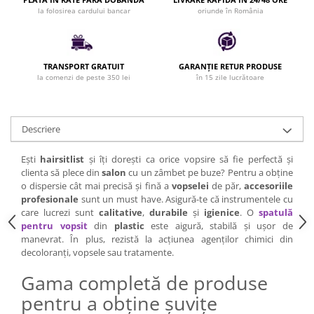
la folosirea cardului bancar
oriunde în România
Bijuterii par
Cleme de par
Agrafe de par
Clipsuri de par
TRANSPORT GRATUIT
GARANȚIE RETUR PRODUSE
la comenzi de peste 350 lei
în 15 zile lucrătoare
Pulverizatoare
Elastice de par
Permanent par
Descriere
Pelerine de tuns profesionale
Pudre fixare par
Ești
hairsitlist
și îți dorești ca orice vopsire să fie perfectă și
clienta să plece din
salon
cu un zâmbet pe buze? Pentru a obține
Cordelute de par
o dispersie cât mai precisă și fină a
vopselei
de păr,
accesoriile
Burete pentru coc
profesionale
sunt un must have. Asigură-te că instrumentele cu
care lucrezi sunt
calitative
,
durabile
și
igienice
. O
spatulă
Bandane | turbane
pentru vopsit
din
plastic
este aigură, stabilă și ușor de
Suporturi ustensile
manevrat. În plus, rezistă la acțiunea agenților chimici din
Echipament lucru salon
decoloranți, vopsele sau tratamente.
Accesorii curatare perii si piepteni
Gama completă de produse
Extensii par natural
pentru a obține șuvițe
Accesorii extensii par