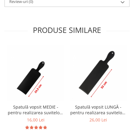
Review-uri
(0)
PRODUSE SIMILARE
Spatulă vopsit MEDIE -
Spatulă vopsit LUNGĂ -
pentru realizarea suvitelor -
pentru realizarea suvitelor -
24,5 x 10,5 cm
32 x 10,5 cm
16,00 Lei
26,00 Lei