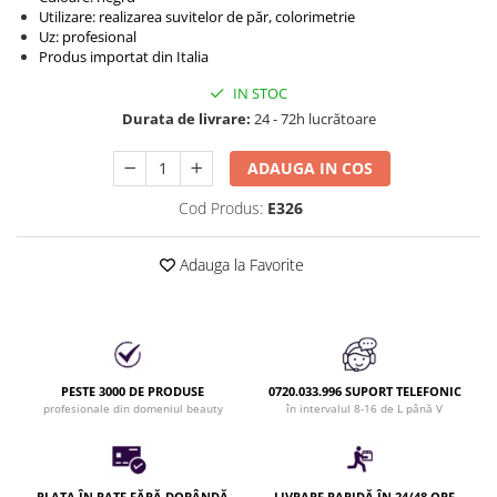
Produse cosmetice vopsit
Utilizare: realizarea suvitelor de păr, colorimetrie
Splendor
Produse gene si sprancene
Storcatoare tuburi vopsea
Mobilier barber
Uz: profesional
Termix
Produs importat din Italia
Boluri pentru vopsit parul
Kit laminare gene si sprancene
Aparatura coafor
Thuya
IN STOC
Durata de livrare:
24 - 72h lucrătoare
Ondulatoare de par
Upgrade
Aparate de sterilizat
XPS
ADAUGA IN COS
Placa de creponat parul
profesionala
Cod Produs:
E326
Placi de indreptat parul
Uscatoare de par | feonuri
Adauga la Favorite
Difuzor pentru uscator de par |
feon
Accesorii coafor
Oglinzi
PESTE 3000 DE PRODUSE
0720.033.996 SUPORT TELEFONIC
Piepteni
profesionale din domeniul beauty
în intervalul 8-16 de L până V
Bigudiuri
Ace de par
Perii de par
PLATA ÎN RATE FĂRĂ DOBÂNDĂ
LIVRARE RAPIDĂ ÎN 24/48 ORE