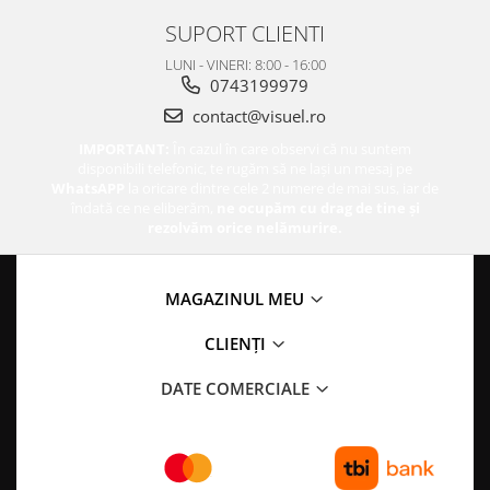
SUPORT CLIENTI
LUNI - VINERI: 8:00 - 16:00
0743199979
contact@visuel.ro
IMPORTANT:
În cazul în care observi că nu suntem
disponibili telefonic, te rugăm să ne lași un mesaj pe
WhatsAPP
la oricare dintre cele 2 numere de mai sus, iar de
îndată ce ne eliberăm,
ne ocupăm cu drag de tine și
rezolvăm orice nelămurire.
MAGAZINUL MEU
CLIENȚI
DATE COMERCIALE