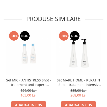
PRODUSE SIMILARE
-20%
NOU
-20%
NOU
Set MIC - ANTISTRESS Shot -
Set MARE HOME - KERATIN
tratament anti-rupere
Shot - tratament intensiv
pentru păr fragil (șampon
pentru părul distrus
129,00 Lei
335,00 Lei
250ml + mască 250ml)
(șampon 950 ml + mască
103,00 Lei
268,00 Lei
950 ml)
ADAUGA IN COS
ADAUGA IN COS