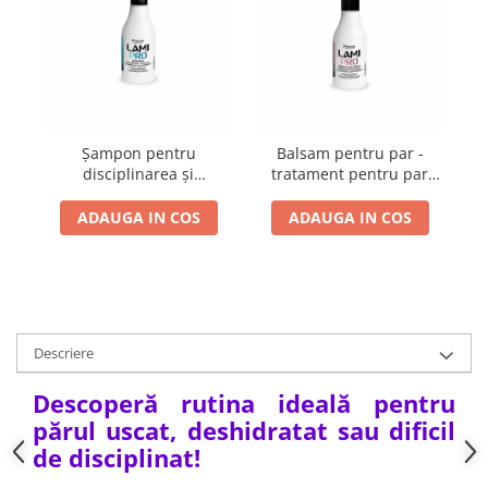
Cap manechin par natural
Trepiede cap manechin
Foarfece de tuns
Foarfece de filat
Șampon pentru
Balsam pentru par -
disciplinarea și
tratament pentru par
hidratarea părului LAMI
uscat LAMI PRO 250 ml -
PRO 250 ml - PROCO
PROCO
ADAUGA IN COS
ADAUGA IN COS
Descriere
Descoperă rutina ideală pentru
părul uscat, deshidratat sau dificil
de disciplinat!