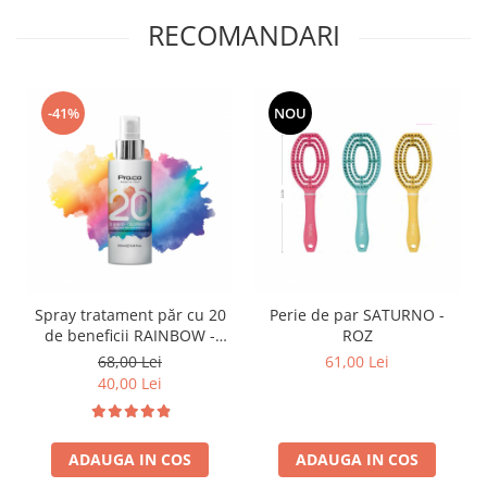
RECOMANDARI
-41%
NOU
Spray tratament păr cu 20
Perie de par SATURNO -
de beneficii RAINBOW -
ROZ
PROCO - 100ml
68,00 Lei
61,00 Lei
40,00 Lei
ADAUGA IN COS
ADAUGA IN COS