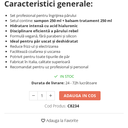
Produse cosmetice vopsit
Caracteristici generale:
Splendor
Produse gene si sprancene
Storcatoare tuburi vopsea
Mobilier barber
Termix
Boluri pentru vopsit parul
Set profesional pentru îngrijirea părului
Kit laminare gene si sprancene
Setul contine:
sampon 250 ml + balsam tratament 250 ml
Aparatura coafor
Thuya
Hidratare intensă cu acid hialuronic
Disciplinare eficientă a părului rebel
Ondulatoare de par
Upgrade
Formulă vegană, fără parabeni și silicon
Aparate de sterilizat
XPS
Ideal pentru păr uscat și deshidratat
Placa de creponat parul
Reduce frizz-ul și electrizarea
Facilitează coafarea și uscarea
profesionala
Potrivit pentru toate tipurile de păr
Placi de indreptat parul
Fabricat în Italia, calitate superioară
Uscatoare de par | feonuri
Recomandat pentru uz profesional și personal
Difuzor pentru uscator de par |
IN STOC
feon
Durata de livrare:
24 - 72h lucrătoare
Accesorii coafor
ADAUGA IN COS
Oglinzi
Piepteni
Cod Produs:
C8234
Bigudiuri
Ace de par
Adauga la Favorite
Perii de par