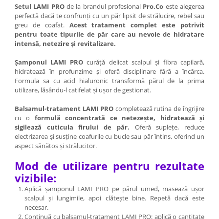
Setul LAMI PRO
de la brandul profesional
Pro.Co
este alegerea
perfectă dacă te confrunți cu un păr lipsit de strălucire, rebel sau
greu de coafat.
Acest tratament complet este potrivit
pentru toate tipurile de păr care au nevoie de hidratare
intensă, netezire și revitalizare.
Șamponul LAMI PRO
curăță delicat scalpul și fibra capilară,
hidratează în profunzime și oferă disciplinare fără a încărca.
Formula sa cu acid hialuronic transformă părul de la prima
utilizare, lăsându-l catifelat și ușor de gestionat.
Balsamul-tratament LAMI PRO
completează rutina de îngrijire
cu o
formulă concentrată ce netezește, hidratează și
sigilează cuticula firului de păr.
Oferă suplețe, reduce
electrizarea și susține coafurile cu bucle sau păr întins, oferind un
aspect sănătos și strălucitor.
Mod de utilizare pentru rezultate
vizibile:
Aplică șamponul LAMI PRO pe părul umed, masează ușor
scalpul și lungimile, apoi clătește bine. Repetă dacă este
necesar.
Continuă cu balsamul-tratament LAMI PRO: aplică o cantitate