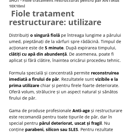
SHOT - Fiole tratament restructurat pentru par ANTIAGE
10X10ml
Fiole tratament
restructurare: utilizare
Distribuiți
o singură fiolă
pe întreaga lungime a părului
umed, pieptănați de la vârfuri spre rădăcină. Timpul de
acționare este de
5 minute
. După expirarea timpului,
clătiți cu apă din abundență
. De asemenea, poate fi
aplicat și fără clătire, înaintea oricărui procedeu tehnic.
Formula specială și concentrată permite
reconstruirea
imediată a firului de păr
. Rezultatele sunt
vizibile e la
prima utilizare
chiar și pentru firele foarte deteriorate.
Oferă volum, strălucire și un aspect natural și sănătos
firului de păr.
Gama de produse profesionale
Anti-age
și restructurare
este recomandă pentru toate tipurile de păr, dar în
special pentru
părul deteriorat, uscat și fragil
. Nu
conține
parabeni, silicon sau SLES
. Pentru rezultate