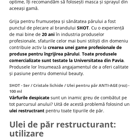
optime, îți recomandăm să folosești masca și sprayul din
aceeași gamă.
Grija pentru frumusețea și sănătatea părului a fost
punctul de plecare al brandului
SHOT
. Cu o experiență
de mai bine de
20 ani
în industria produselor
profesionale, sfaturile celor mai buni stiliști din domeniu
contribuie activ la
crearea unei game profesionale de
produse pentru îngrijirea părului
.
Toate produsele
comercializate sunt testate la Universitatea din Pavia
.
Produsele lor însumează angajamentul de a oferi calitate
și pasiune pentru domeniul beauty.
SHOT - Ser / Cristale lichide / Ulei pentru păr ANTI-AGE (roz) -
100 ml
Vârfurile despicate
sunt un inamic greu de combătut pe
tot parcursul anului? Uită de acestă problemă folosind un
ulei restructrant
pentru toate tipurile de păr.
Ulei de păr restructurant:
utilizare