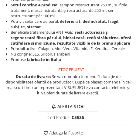
Produse cosmetice vopsit
Setul conține 4 produse:
șampon restructurant 250 ml, 10 fiole
Splendor
Produse gene si sprancene
Storcatoare tuburi vopsea
Mobilier barber
tratament, mască hidratantă și restructurantă 250 ml, ser
Termix
Boluri pentru vopsit parul
restructurant păr 100 ml
Kit laminare gene si sprancene
Potrivit celor care au părul:
deteriorat, deshidratat, fragil,
Aparatura coafor
Thuya
subțire, stresat
Beneficiile tratamentului ANTIAGE:
restructurează și
Ondulatoare de par
Upgrade
regenerează fibra părului
,
hidratează, redă strălucirea, oferă
Aparate de sterilizat
XPS
catifelare si moliciune, rezultate vizibile de la prima aplicare
Principii active: Colagen, Aloe Vera, Vitamina E, Keratina, Cereale
Placa de creponat parul
Nu conține: SLS, Silicon, Parabeni
profesionala
Produse
fabricate în Italia
Placi de indreptat parul
STOC EPUIZAT
Uscatoare de par | feonuri
Durata de livrare:
Se va comunica termenul în funcție de
Difuzor pentru uscator de par |
disponibilitatea oferită de producător. După ce plasezi comanda în cel
feon
mai scurt timp un reprezentant VISUEL.RO te va contacta telefonic și
Accesorii coafor
îți va oferi durata de livrare exactă.
Oglinzi
ALERTA STOC
Piepteni
Cod Produs:
C5536
Bigudiuri
Ace de par
Adauga la Favorite
Perii de par