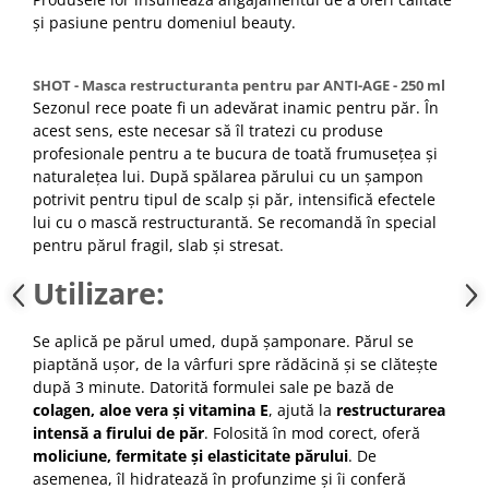
și pasiune pentru domeniul beauty.
SHOT - Masca restructuranta pentru par ANTI-AGE - 250 ml
Sezonul rece poate fi un adevărat inamic pentru păr. În
acest sens, este necesar să îl tratezi cu produse
profesionale pentru a te bucura de toată frumusețea și
naturalețea lui. După spălarea părului cu un șampon
potrivit pentru tipul de scalp și păr, intensifică efectele
lui cu o mască restructurantă. Se recomandă în special
pentru părul fragil, slab și stresat.
Utilizare:
Se aplică pe părul umed, după șamponare. Părul se
piaptănă ușor, de la vârfuri spre rădăcină și se clătește
după 3 minute. Datorită formulei sale pe bază de
colagen, aloe vera și vitamina E
, ajută la
restructurarea
intensă a firului de păr
. Folosită în mod corect, oferă
moliciune, fermitate și elasticitate părului
. De
asemenea, îl hidratează în profunzime și îi conferă