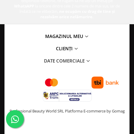
disponibili telefonic, te rugăm să ne lași un mesaj pe
WhatsAPP
la oricare dintre cele 2 numere de mai sus, iar de
îndată ce ne eliberăm,
ne ocupăm cu drag de tine și
rezolvăm orice nelămurire.
MAGAZINUL MEU
CLIENȚI
DATE COMERCIALE
Professional Beauty World SRL
Platforma E-commerce by Gomag