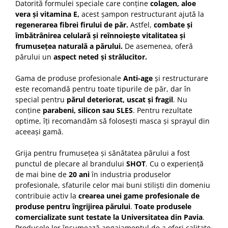
Datorită formulei speciale care conține
colagen, aloe
vera și vitamina E,
acest șampon restructurant ajută la
regenerarea fibrei firului de păr.
Astfel,
combate și
îmbătrânirea celulară și reînnoiește vitalitatea și
frumusețea naturală a părului.
De asemenea, oferă
părului un
aspect neted și strălucitor.
Gama de produse profesionale
Anti-age
și restructurare
este recomandă pentru toate tipurile de păr, dar în
special pentru
părul deteriorat, uscat și fragil
. Nu
conține
parabeni, silicon sau SLES
. Pentru rezultate
optime, îți recomandăm să folosești masca și sprayul din
aceeași gamă.
Grija pentru frumusețea și sănătatea părului a fost
punctul de plecare al brandului
SHOT
. Cu o experiență
de mai bine de
20 ani
în industria produselor
profesionale, sfaturile celor mai buni stiliști din domeniu
contribuie activ la
crearea unei game profesionale de
produse pentru îngrijirea părului
.
Toate produsele
comercializate sunt testate la Universitatea din Pavia
.
Produsele lor însumează angajamentul de a oferi calitate