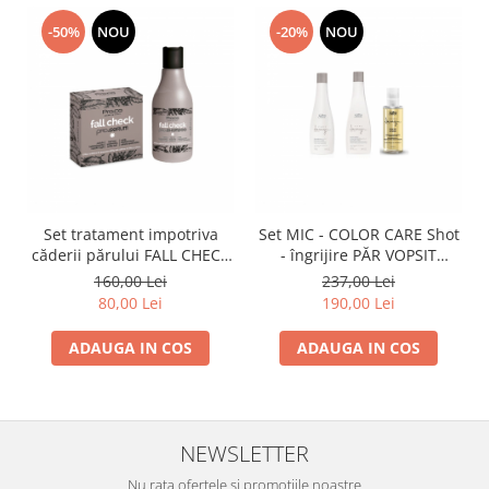
-50%
NOU
-20%
NOU
Set tratament impotriva
Set MIC - COLOR CARE Shot
căderii părului FALL CHECK
- îngrijire PĂR VOPSIT
(sampon 250 ml + 3 fiole) -
(șampon 250 ml + masca
160,00 Lei
237,00 Lei
SET MIC
250 ml + ulei 100 ml)
80,00 Lei
190,00 Lei
ADAUGA IN COS
ADAUGA IN COS
NEWSLETTER
Nu rata ofertele si promotiile noastre