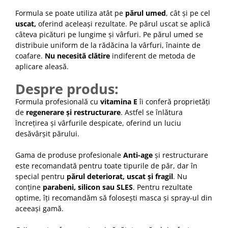
Formula se poate utiliza atât pe
părul umed
, cât și pe cel
uscat,
oferind aceleași rezultate. Pe părul uscat se aplică
câteva picături pe lungime și vârfuri. Pe părul umed se
distribuie uniform de la rădăcina la vârfuri, înainte de
coafare.
Nu necesită clătire
indiferent de metoda de
aplicare aleasă.
Despre produs:
Formula profesională cu
vitamina E
îi conferă proprietăți
de
regenerare și restructurare
. Astfel se înlătura
încrețirea și vârfurile despicate, oferind un luciu
desăvârșit părului.
Gama de produse profesionale
Anti-age
și restructurare
este recomandată pentru toate tipurile de păr, dar în
special pentru
părul deteriorat, uscat și fragil
. Nu
conține
parabeni, silicon sau SLES
. Pentru rezultate
optime, îți recomandăm să folosești masca și spray-ul din
aceeași gamă.