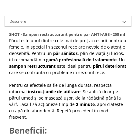
Descriere
SHOT - Sampon restructurant pentru par ANTI-AGE - 250 ml
Părul este unul dintre cele mai de preț accesorii pentru o
femeie. În special în sezonul rece are nevoie de o atenție
deosebită. Pentru un
păr sănătos
, plin de viață și lucios,
îți recomandăm o
gamă profesională de tratamente
. Un
șampon restructurant
este ideal pentru
părul deteriorat
care se confruntă cu probleme în sezonul rece.
Pentru ca efectele să fie de lungă durată, respectă
întocmai
instrucțiunile de utilizare
. Se aplică doar pe
părul umed și se masează ușor, de la rădăcină până la
vârf. Lasă-l să acționeze timp de
2 minute
, apoi clătește
cu apă din abundență. Repetă procedeul în mod
frecvent.
Beneficii: