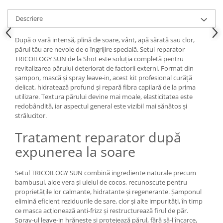
Descriere
După o vară intensă, plină de soare, vânt, apă sărată sau clor,
părul tău are nevoie de o îngrijire specială. Setul reparator
TRICOILOGY SUN de la Shot este soluția completă pentru
revitalizarea părului deteriorat de factorii externi. Format din
șampon, mască și spray leave-in, acest kit profesional curăță
delicat, hidratează profund și repară fibra capilară de la prima
utilizare. Textura părului devine mai moale, elasticitatea este
redobândită, iar aspectul general este vizibil mai sănătos și
strălucitor.
Tratament reparator după
expunerea la soare
Setul TRICOILOGY SUN combină ingrediente naturale precum
bambusul, aloe vera și uleiul de cocos, recunoscute pentru
proprietățile lor calmante, hidratante și regenerante. Șamponul
elimină eficient reziduurile de sare, clor și alte impurități, în timp
ce masca acționează anti-frizz și restructurează firul de păr.
Spray-ul leave-in hrănește și protejează părul, fără să-l încarce,