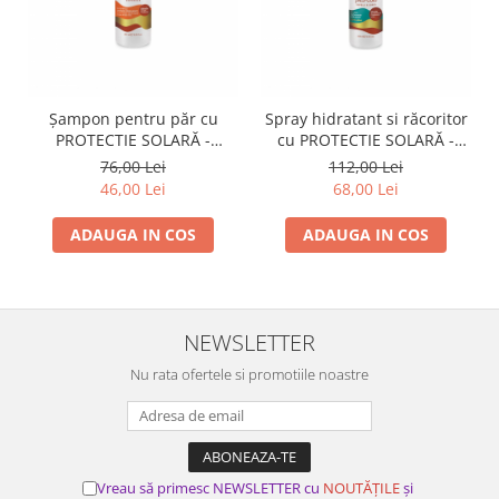
Șampon pentru păr cu
Spray hidratant si răcoritor
PROTECTIE SOLARĂ -
cu PROTECTIE SOLARĂ -
SUNNY - PROCO - 250ml
SUNNY - PROCO - 250 ml
76,00 Lei
112,00 Lei
46,00 Lei
68,00 Lei
ADAUGA IN COS
ADAUGA IN COS
NEWSLETTER
Nu rata ofertele si promotiile noastre
Vreau să primesc NEWSLETTER cu
NOUTĂȚILE
și