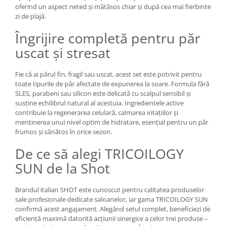
oferind un aspect neted și mătăsos chiar și după cea mai fierbinte
zi de plajă.
Îngrijire completă pentru păr
uscat și stresat
Fie că ai părul fin, fragil sau uscat, acest set este potrivit pentru
toate tipurile de păr afectate de expunerea la soare. Formula fără
SLES, parabeni sau silicon este delicată cu scalpul sensibil și
susține echilibrul natural al acestuia. Ingredientele active
contribuie la regenerarea celulară, calmarea iritațiilor și
menținerea unui nivel optim de hidratare, esențial pentru un păr
frumos și sănătos în orice sezon.
De ce să alegi TRICOILOGY
SUN de la Shot
Brandul italian SHOT este cunoscut pentru calitatea produselor
sale profesionale dedicate saloanelor, iar gama TRICOILOGY SUN
confirmă acest angajament. Alegând setul complet, beneficiezi de
eficiență maximă datorită acțiunii sinergice a celor trei produse –