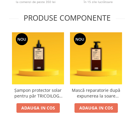
la comenzi de peste 350 lei
în 15 zile lucrătoare
Cap manechin par natural
Trepiede cap manechin
PRODUSE COMPONENTE
Foarfece de tuns
Foarfece de filat
NOU
NOU
Șampon protector solar
Mască reparatorie după
Sp
pentru păr TRICOILOGY
expunerea la soare
pe
SUN – Shot – 200 ml
TRICOILOGY SUN – Shot –
TR
200 ml
2
ADAUGA IN COS
ADAUGA IN COS