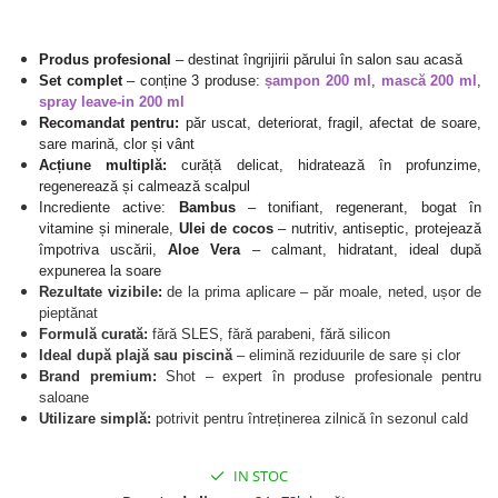
Produse cosmetice vopsit
Splendor
Produse gene si sprancene
Storcatoare tuburi vopsea
Mobilier barber
Termix
Boluri pentru vopsit parul
Produs profesional
– destinat îngrijirii părului în salon sau acasă
Kit laminare gene si sprancene
Set complet
– conține 3 produse:
șampon 200 ml
,
mască 200 ml
,
Aparatura coafor
Thuya
spray leave-in 200 ml
Ondulatoare de par
Upgrade
Recomandat pentru:
păr uscat, deteriorat, fragil, afectat de soare,
sare marină, clor și vânt
Aparate de sterilizat
XPS
Acțiune multiplă:
curăță delicat, hidratează în profunzime,
Placa de creponat parul
regenerează și calmează scalpul
profesionala
Incrediente active:
Bambus
– tonifiant, regenerant, bogat în
Placi de indreptat parul
vitamine și minerale,
Ulei de cocos
– nutritiv, antiseptic, protejează
împotriva uscării,
Aloe Vera
– calmant, hidratant, ideal după
Uscatoare de par | feonuri
expunerea la soare
Difuzor pentru uscator de par |
Rezultate vizibile:
de la prima aplicare – păr moale, neted, ușor de
feon
pieptănat
Formulă curată:
fără SLES, fără parabeni, fără silicon
Accesorii coafor
Ideal după plajă sau piscină
– elimină reziduurile de sare și clor
Oglinzi
Brand premium:
Shot – expert în produse profesionale pentru
saloane
Piepteni
Utilizare simplă:
potrivit pentru întreținerea zilnică în sezonul cald
Bigudiuri
Ace de par
IN STOC
Perii de par