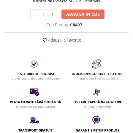
Durata de livrare:
24 - 72h lucrătoare
Bijuterii par
Cleme de par
ADAUGA IN COS
Agrafe de par
Cod Produs:
C8407
Clipsuri de par
Pulverizatoare
Adauga la Favorite
Elastice de par
Permanent par
Pelerine de tuns profesionale
Pudre fixare par
PESTE 3000 DE PRODUSE
0720.033.996 SUPORT TELEFONIC
Cordelute de par
profesionale din domeniul beauty
în intervalul 8-16 de L până V
Burete pentru coc
Bandane | turbane
Suporturi ustensile
PLATA ÎN RATE FĂRĂ DOBÂNDĂ
LIVRARE RAPIDĂ ÎN 24/48 ORE
Echipament lucru salon
la folosirea cardului bancar
oriunde în România
Accesorii curatare perii si piepteni
Extensii par natural
Accesorii extensii par
TRANSPORT GRATUIT
GARANȚIE RETUR PRODUSE