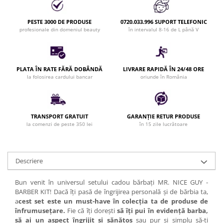
Bijuterii par
Cleme de par
PESTE 3000 DE PRODUSE
0720.033.996 SUPORT TELEFONIC
profesionale din domeniul beauty
în intervalul 8-16 de L până V
Agrafe de par
Clipsuri de par
Pulverizatoare
PLATA ÎN RATE FĂRĂ DOBÂNDĂ
LIVRARE RAPIDĂ ÎN 24/48 ORE
Elastice de par
la folosirea cardului bancar
oriunde în România
Permanent par
Pelerine de tuns profesionale
Pudre fixare par
TRANSPORT GRATUIT
GARANȚIE RETUR PRODUSE
la comenzi de peste 350 lei
în 15 zile lucrătoare
Cordelute de par
Burete pentru coc
Bandane | turbane
Descriere
Suporturi ustensile
Echipament lucru salon
Bun venit în universul setului cadou bărbați MR. NICE GUY -
Accesorii curatare perii si piepteni
BARBER KIT! Dacă îți pasă de îngrijirea personală și de bărbia ta,
a
cest set este un must-have în colecția ta de produse de
Extensii par natural
înfrumusețare.
Fie că îți dorești
să îți pui în evidență barba,
Accesorii extensii par
să ai un aspect îngrijit și sănătos
sau pur și simplu să-ți