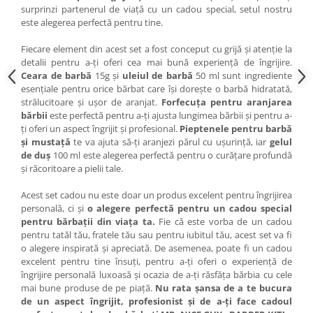
surprinzi partenerul de viață cu un cadou special, setul nostru
Cap manechin par natural
este alegerea perfectă pentru tine.
Trepiede cap manechin
Fiecare element din acest set a fost conceput cu grijă și atenție la
Foarfece de tuns
detalii pentru a-ți oferi cea mai bună experiență de îngrijire.
Foarfece de filat
Ceara de barbă
15g și
uleiul de barbă
50 ml sunt ingrediente
esențiale pentru orice bărbat care își dorește o barbă hidratată,
strălucitoare și ușor de aranjat.
Forfecuța pentru aranjarea
bărbii
este perfectă pentru a-ți ajusta lungimea bărbii și pentru a-
ți oferi un aspect îngrijit și profesional.
Pieptenele pentru barbă
și mustață
te va ajuta să-ți aranjezi părul cu ușurință, iar
gelul
de duș
100 ml este alegerea perfectă pentru o curățare profundă
și răcoritoare a pielii tale.
Acest set cadou nu este doar un produs excelent pentru îngrijirea
personală, ci și
o alegere perfectă pentru un cadou special
pentru bărbații din viața ta.
Fie că este vorba de un cadou
pentru tatăl tău, fratele tău sau pentru iubitul tău, acest set va fi
o alegere inspirată și apreciată. De asemenea, poate fi un cadou
excelent pentru tine însuți, pentru a-ți oferi o experiență de
îngrijire personală luxoasă și ocazia de a-ți răsfăța bărbia cu cele
mai bune produse de pe piață.
Nu rata șansa de a te bucura
de un aspect îngrijit, profesionist și de a-ți face cadoul