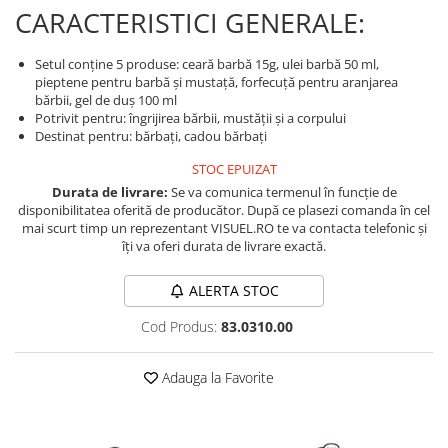
Produse cosmetice vopsit
CARACTERISTICI GENERALE:
Splendor
Produse gene si sprancene
Storcatoare tuburi vopsea
Mobilier barber
Termix
Boluri pentru vopsit parul
Kit laminare gene si sprancene
Setul conține 5 produse: ceară barbă 15g, ulei barbă 50 ml,
Aparatura coafor
Thuya
pieptene pentru barbă și mustață, forfecuță pentru aranjarea
bărbii, gel de duș 100 ml
Ondulatoare de par
Upgrade
Potrivit pentru: îngrijirea bărbii, mustății și a corpului
Aparate de sterilizat
Destinat pentru: bărbați, cadou bărbați
XPS
Placa de creponat parul
STOC EPUIZAT
profesionala
Durata de livrare:
Se va comunica termenul în funcție de
Placi de indreptat parul
disponibilitatea oferită de producător. După ce plasezi comanda în cel
mai scurt timp un reprezentant VISUEL.RO te va contacta telefonic și
Uscatoare de par | feonuri
îți va oferi durata de livrare exactă.
Difuzor pentru uscator de par |
feon
ALERTA STOC
Accesorii coafor
Cod Produs:
83.0310.00
Oglinzi
Piepteni
Adauga la Favorite
Bigudiuri
Ace de par
Perii de par