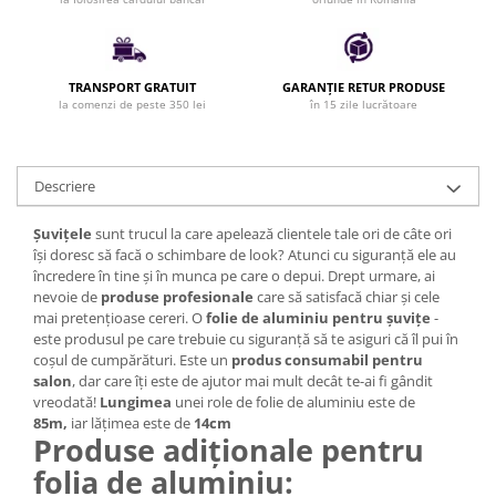
Bijuterii par
Cleme de par
Agrafe de par
TRANSPORT GRATUIT
GARANȚIE RETUR PRODUSE
Clipsuri de par
la comenzi de peste 350 lei
în 15 zile lucrătoare
Pulverizatoare
Elastice de par
Descriere
Permanent par
Pelerine de tuns profesionale
Șuvițele
sunt trucul la care apelează clientele tale ori de câte ori
Pudre fixare par
își doresc să facă o schimbare de look? Atunci cu siguranță ele au
încredere în tine și în munca pe care o depui. Drept urmare, ai
Cordelute de par
nevoie de
produse profesionale
care să satisfacă chiar și cele
Burete pentru coc
mai pretențioase cereri. O
folie de aluminiu pentru șuvițe
-
Bandane | turbane
este produsul pe care trebuie cu siguranță să te asiguri că îl pui în
coșul de cumpărături. Este un
produs consumabil pentru
Suporturi ustensile
salon
, dar care îți este de ajutor mai mult decât te-ai fi gândit
Echipament lucru salon
vreodată!
Lungimea
unei role de folie de aluminiu este de
Accesorii curatare perii si piepteni
85m,
iar
lățimea este de
14cm
Produse adiționale pentru
Extensii par natural
folia de aluminiu:
Accesorii extensii par