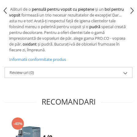
Cap manechin par natural
Alături de o
pensulă pentru vopsit cu pieptene
și un
bol pentru
Trepiede cap manechin
vopsit
formează un trio necesar rezultatelor de excepție! Dar...
asta nu e tot! Arată-ți respectul față de igiena clientelor tale
Foarfece de tuns
folosind mereu o pelerină pentru vopsit și o
pudră
special creată
Foarfece de filat
pentru decolorare. Pentru a oferi clientei tale o gamă
impresionantă de vopseluri de păr, alege gama PRO.CO - vopsea
de păr,
oxidant
și pudră. Bucurați-vă de obiceiuri frumoase în
fiecare zi, împreună.
Informatii conformitate produs
Review-uri
(0)
RECOMANDARI
-40%