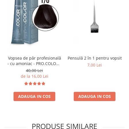
Pensulă 2 în 1 pentru vopsit
Vopsea de păr profesională
- cu amoniac - PRO.COLOR -
7,00 Lei
PROCO - 100 ml - 1/0
40,00 Lei
NEGRU
de la 16,00 Lei
ADAUGA IN COS
ADAUGA IN COS
PRODUSE SIMILARE