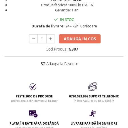
Produse cosmetice vopsit
Splendor
Produs fabricat 100% în ITALIA
Produse gene si sprancene
Storcatoare tuburi vopsea
Mobilier barber
Garanție: 1 an
Termix
Boluri pentru vopsit parul
Kit laminare gene si sprancene
IN STOC
Aparatura coafor
Thuya
Durata de livrare:
24 - 72h lucrătoare
Ondulatoare de par
Upgrade
Aparate de sterilizat
ADAUGA IN COS
XPS
Placa de creponat parul
Cod Produs:
G307
profesionala
Placi de indreptat parul
Adauga la Favorite
Uscatoare de par | feonuri
Difuzor pentru uscator de par |
feon
Accesorii coafor
Oglinzi
PESTE 3000 DE PRODUSE
0720.033.996 SUPORT TELEFONIC
profesionale din domeniul beauty
în intervalul 8-16 de L până V
Piepteni
Bigudiuri
Ace de par
PLATA ÎN RATE FĂRĂ DOBÂNDĂ
LIVRARE RAPIDĂ ÎN 24/48 ORE
Perii de par
la folosirea cardului bancar
oriunde în România