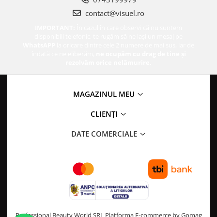
contact@visuel.ro
IMPORTANT:
În cazul în care observi că nu suntem
disponibili telefonic, te rugăm să ne lași un mesaj pe
WhatsAPP
la oricare dintre cele 2 numere de mai sus, iar de
îndată ce ne eliberăm,
ne ocupăm cu drag de tine și
rezolvăm orice nelămurire.
MAGAZINUL MEU
CLIENȚI
DATE COMERCIALE
Professional Beauty World SRL
Platforma E-commerce by Gomag