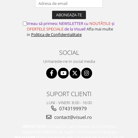
Vreau să primesc NEWSLETTER cu
NOUTĂȚILE
și
OFERTELE SPECIALE
de la Visuel!
Afla mai multe
in
Politica de Confidentialitate
SOCIAL
Urmareste-ne in social media
SUPORT CLIENTI
LUNI - VINERI: 8:00 - 16:00
0743199979
contact@visuel.ro
IMPORTANT:
În cazul în care observi că nu suntem
disponibili telefonic, te rugăm să ne lași un mesaj pe
WhatsAPP
la oricare dintre cele 2 numere de mai sus, iar de