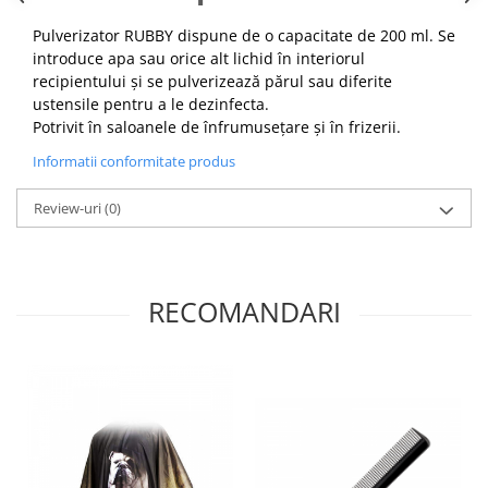
Cap manechin par natural
Pulverizator RUBBY dispune de o capacitate de 200 ml.
Se
Trepiede cap manechin
introduce apa sau orice alt lichid în interiorul
Foarfece de tuns
recipientului și se pulverizează părul sau diferite
ustensile pentru a le dezinfecta.
Foarfece de filat
Potrivit în saloanele de înfrumusețare și în frizerii.
Informatii conformitate produs
Review-uri
(0)
RECOMANDARI