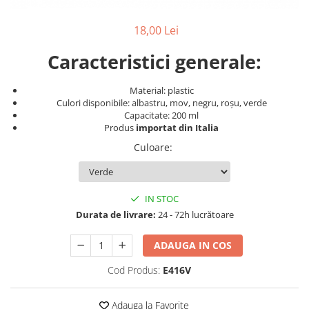
Produse cosmetice vopsit
Splendor
Produse gene si sprancene
Storcatoare tuburi vopsea
Mobilier barber
18,00 Lei
Termix
Boluri pentru vopsit parul
Kit laminare gene si sprancene
Aparatura coafor
Thuya
Caracteristici generale:
Ondulatoare de par
Upgrade
Material: plastic
Aparate de sterilizat
XPS
Culori disponibile: albastru, mov, negru, roșu, verde
Placa de creponat parul
Capacitate: 200 ml
profesionala
Produs
importat din Italia
Placi de indreptat parul
Culoare
:
Uscatoare de par | feonuri
Difuzor pentru uscator de par |
feon
IN STOC
Accesorii coafor
Durata de livrare:
24 - 72h lucrătoare
Oglinzi
ADAUGA IN COS
Piepteni
Bigudiuri
Cod Produs:
E416V
Ace de par
Perii de par
Adauga la Favorite