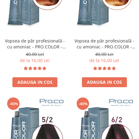
Vopsea de păr profesională -
Vopsea de păr profesională -
cu amoniac - PRO.COLOR -
cu amoniac - PRO.COLOR -
PROCO - 100 ml - 7/34 BLOND
PROCO - 100 ml - 8/34 BLOND
40,00 Lei
40,00 Lei
AURIU ARAMIU
DESCHIS AURIU ARAMIU
de la 16,00 Lei
de la 16,00 Lei
ADAUGA IN COS
ADAUGA IN COS
-40%
-40%