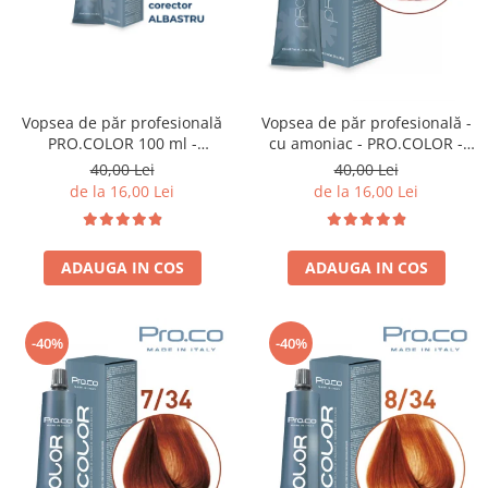
Vopsea de păr profesională
Vopsea de păr profesională -
PRO.COLOR 100 ml -
cu amoniac - PRO.COLOR -
CORECTOR ALBASTRU
PROCO - 100 ml - 6/4 BLOND
40,00 Lei
40,00 Lei
INCHIS ARAMIU
de la 16,00 Lei
de la 16,00 Lei
ADAUGA IN COS
ADAUGA IN COS
-40%
-40%