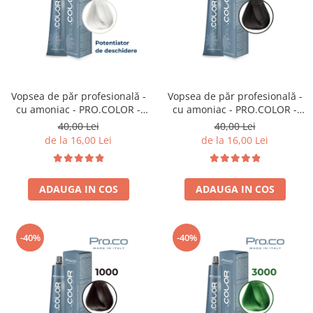
Bijuterii par
Cleme de par
Agrafe de par
Clipsuri de par
Pulverizatoare
Vopsea de păr profesională -
Vopsea de păr profesională -
Elastice de par
cu amoniac - PRO.COLOR -
cu amoniac - PRO.COLOR -
Permanent par
PROCO - 100 ml - P000 -
PROCO - 100 ml - 5/11
40,00 Lei
40,00 Lei
POTENTIATOR DE
CASTANIU DESCHIS CENUSIU
Pelerine de tuns profesionale
de la 16,00 Lei
de la 16,00 Lei
DESCHIDERE
INTENS
Pudre fixare par
Cordelute de par
ADAUGA IN COS
ADAUGA IN COS
Burete pentru coc
Bandane | turbane
Suporturi ustensile
-40%
-40%
Echipament lucru salon
Accesorii curatare perii si piepteni
Extensii par natural
Accesorii extensii par