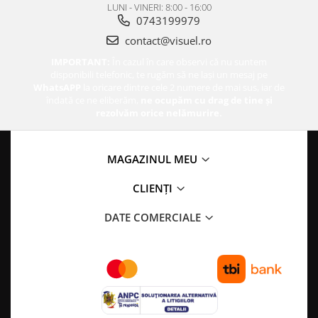
LUNI - VINERI: 8:00 - 16:00
0743199979
contact@visuel.ro
IMPORTANT:
În cazul în care observi că nu suntem
disponibili telefonic, te rugăm să ne lași un mesaj pe
WhatsAPP
la oricare dintre cele 2 numere de mai sus, iar de
îndată ce ne eliberăm,
ne ocupăm cu drag de tine și
rezolvăm orice nelămurire.
MAGAZINUL MEU
CLIENȚI
DATE COMERCIALE