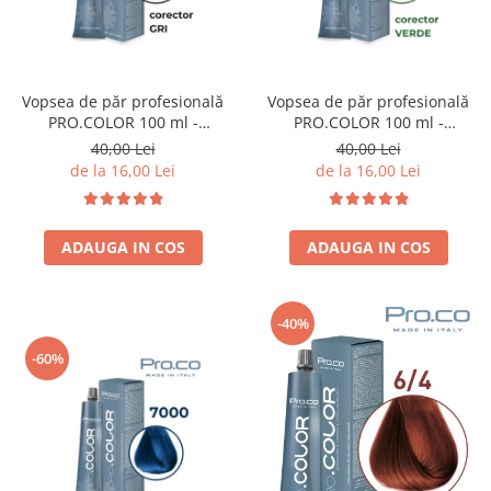
Cap manechin par natural
Trepiede cap manechin
Foarfece de tuns
Vopsea de păr profesională
Vopsea de păr profesională
Foarfece de filat
PRO.COLOR 100 ml -
PRO.COLOR 100 ml -
CORECTOR GRI
CORECTOR VERDE
40,00 Lei
40,00 Lei
de la 16,00 Lei
de la 16,00 Lei
ADAUGA IN COS
ADAUGA IN COS
-40%
-60%