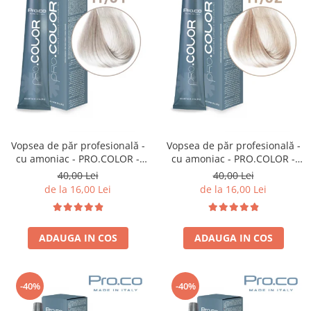
Vopsea de păr profesională -
Vopsea de păr profesională -
cu amoniac - PRO.COLOR -
cu amoniac - PRO.COLOR -
PROCO - 100 ml - 11/01
PROCO - 100 ml - 11/02
40,00 Lei
40,00 Lei
BLOND SUPER DESCHIS
BLOND SUPER DESCHIS
de la 16,00 Lei
de la 16,00 Lei
NATURAL CENUSIU
PERLAT
ADAUGA IN COS
ADAUGA IN COS
-40%
-40%