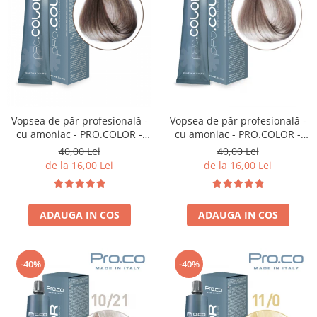
Vopsea de păr profesională -
Vopsea de păr profesională -
cu amoniac - PRO.COLOR -
cu amoniac - PRO.COLOR -
PROCO - 100 ml - 8/21 BLOND
PROCO - 100 ml - 9/21 BLOND
40,00 Lei
40,00 Lei
DESCHIS IRISE CENUSIU
SUPER DESCHIS IRISE
de la 16,00 Lei
de la 16,00 Lei
CENUSIU
ADAUGA IN COS
ADAUGA IN COS
-40%
-40%