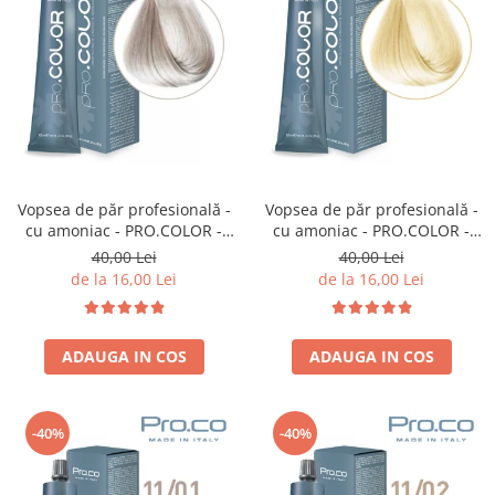
Vopsea de păr profesională -
Vopsea de păr profesională -
cu amoniac - PRO.COLOR -
cu amoniac - PRO.COLOR -
PROCO - 100 ml - 10/21
PROCO - 100 ml - 11/0 BLOND
40,00 Lei
40,00 Lei
BLOND EXTRA DESCHIS IRISE
SUPER DESCHIS
de la 16,00 Lei
de la 16,00 Lei
CENUSIU
ADAUGA IN COS
ADAUGA IN COS
-40%
-40%