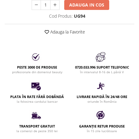
ADAUGA IN COS
Bijuterii par
Cleme de par
Cod Produs:
UG94
Agrafe de par
Clipsuri de par
Adauga la Favorite
Pulverizatoare
Elastice de par
Permanent par
Pelerine de tuns profesionale
PESTE 3000 DE PRODUSE
0720.033.996 SUPORT TELEFONIC
Pudre fixare par
profesionale din domeniul beauty
în intervalul 8-16 de L până V
Cordelute de par
Burete pentru coc
Bandane | turbane
PLATA ÎN RATE FĂRĂ DOBÂNDĂ
LIVRARE RAPIDĂ ÎN 24/48 ORE
la folosirea cardului bancar
oriunde în România
Suporturi ustensile
Echipament lucru salon
Accesorii curatare perii si piepteni
Extensii par natural
TRANSPORT GRATUIT
GARANȚIE RETUR PRODUSE
la comenzi de peste 350 lei
în 15 zile lucrătoare
Accesorii extensii par