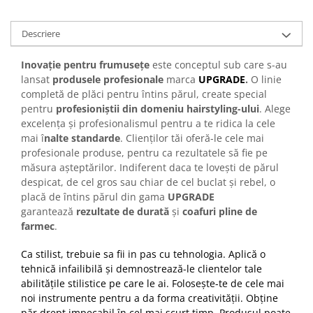
Cap manechin par natural
Trepiede cap manechin
Descriere
Foarfece de tuns
Inovație pentru frumusețe
este conceptul sub care s-au
Foarfece de filat
lansat
produsele profesionale
marca
UPGRADE
.
O linie
completă de plăci pentru întins părul, create special
pentru
profesioniștii din domeniu hairstyling-ului
. Alege
excelența și profesionalismul pentru a te ridica la cele
mai î
nalte standarde
. Clienților tăi oferă-le cele mai
profesionale produse, pentru ca rezultatele să fie pe
măsura așteptărilor. Indiferent daca te lovești de părul
despicat, de cel gros sau chiar de cel buclat și rebel, o
placă de întins părul din gama
UPGRADE
garantează
rezultate de durată
și
coafuri pline de
farmec
.
Ca stilist, trebuie sa fii in pas cu tehnologia. Aplică o
tehnică infailibilă și demnostrează-le clientelor tale
abilitățile stilistice pe care le ai. Folosește-te de cele mai
noi instrumente pentru a da forma creativității. Obține
păr drept impecabil în cel mai scurt timp. Produsul poate