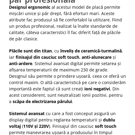
Designul ergonomic
al acestui model de placă permite
mișcări unice și păr drept, fără eforturi mari. Aceste
atribute fac produsul să fie confortabil la utilizare. Fiind
un produs profesional, realizat la înalte standarde de
calitate, câteva caracteristici îl fac diferit față de plăcile
de păr clasice.
Plăcile sunt din titan
, cu
înveliș de ceramică-turmalină
,
iar
finisajul din cauciuc soft touch
,
anti-alunecare
și
anti-ardere
. Sistemul avansat digital permite setarea și
afișarea temperaturii de maximum 230 de grade.
Designul său permite o prindere ușoară, ceea ce oferă un
control maxim. O altă caracteristică pe care o considerăm
importantă este faptul că sunt creați
ioni negativi
. Din
acest considerent, sunt neutralizati ionii pozitivi, pentru
a
scăpa de electrizarea părului
.
Sistemul avansat
cu care a fost conceput asigură un
display digital pentru reglarea temperaturii și
dublu
voltaj
(
110V și 220V
). Finisajul din cauciuc
soft touch
permite manevrarea ușoară a produsului în timpul