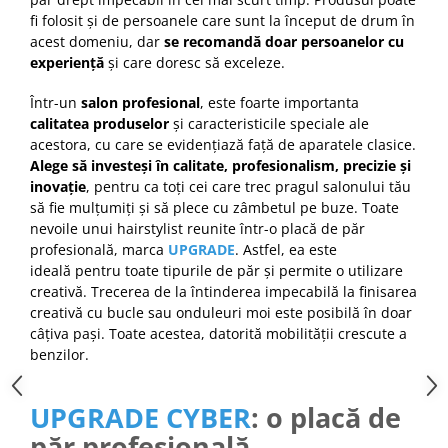
fi folosit și de persoanele care sunt la început de drum în
acest domeniu, dar
se recomandă doar persoanelor cu
experiență
și care doresc să exceleze.
Într-un
salon profesional
, este foarte importanta
calitatea produselor
și caracteristicile speciale ale
acestora, cu care se evidențiază față de aparatele clasice.
Alege să investeși în calitate, profesionalism, precizie și
inovație
, pentru ca toți cei care trec pragul salonului tău
să fie mulțumiți și să plece cu zâmbetul pe buze. Toate
nevoile unui hairstylist reunite într-o placă de păr
profesională, marca
UPGRADE
. Astfel, ea este
ideală pentru toate tipurile de păr și permite o utilizare
creativă. Trecerea de la întinderea impecabilă la finisarea
creativă cu bucle sau onduleuri moi este posibilă în doar
câțiva pași. Toate acestea, datorită mobilității crescute a
benzilor.
UPGRADE CYBER
: o placă de
păr profesională