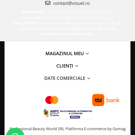
contact@visuel.ro
IMPORTANT:
În cazul în care observi că nu suntem
disponibili telefonic, te rugăm să ne lași un mesaj pe
WhatsAPP
la oricare dintre cele 2 numere de mai sus, iar de
îndată ce ne eliberăm,
ne ocupăm cu drag de tine și
rezolvăm orice nelămurire.
MAGAZINUL MEU
CLIENȚI
DATE COMERCIALE
Professional Beauty World SRL
Platforma E-commerce by Gomag