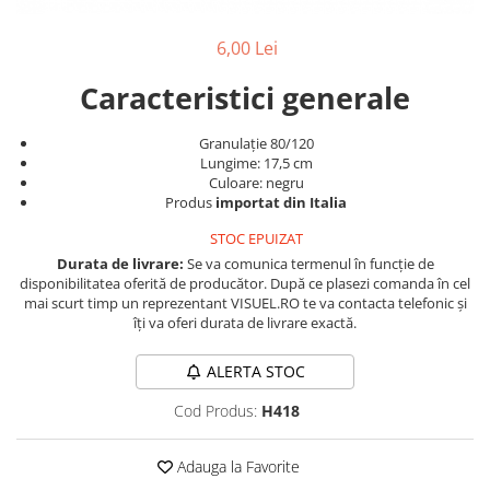
Produse cosmetice vopsit
Splendor
Produse gene si sprancene
Storcatoare tuburi vopsea
Mobilier barber
6,00 Lei
Termix
Boluri pentru vopsit parul
Kit laminare gene si sprancene
Aparatura coafor
Thuya
Caracteristici generale
Ondulatoare de par
Upgrade
Granulație 80/120
Aparate de sterilizat
XPS
Lungime: 17,5 cm
Placa de creponat parul
Culoare: negru
profesionala
Produs
importat din Italia
Placi de indreptat parul
STOC EPUIZAT
Uscatoare de par | feonuri
Durata de livrare:
Se va comunica termenul în funcție de
Difuzor pentru uscator de par |
disponibilitatea oferită de producător. După ce plasezi comanda în cel
mai scurt timp un reprezentant VISUEL.RO te va contacta telefonic și
feon
îți va oferi durata de livrare exactă.
Accesorii coafor
Oglinzi
ALERTA STOC
Piepteni
Cod Produs:
H418
Bigudiuri
Ace de par
Adauga la Favorite
Perii de par