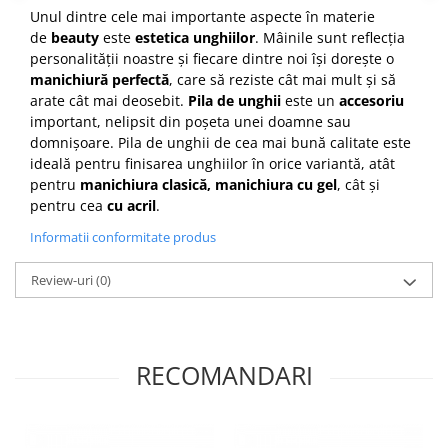
Unul dintre cele mai importante aspecte în materie
Cap manechin par natural
de
beauty
este
estetica unghiilor
. Mâinile sunt reflecția
Trepiede cap manechin
personalității noastre și fiecare dintre noi își dorește o
Foarfece de tuns
manichiură perfectă
, care să reziste cât mai mult și să
arate cât mai deosebit.
Pila de unghii
este un
accesoriu
Foarfece de filat
important, nelipsit din poșeta unei doamne sau
domnișoare. Pila de unghii de cea mai bună calitate este
ideală pentru finisarea unghiilor în orice variantă, atât
pentru
manichiura clasică, manichiura cu gel
, cât și
pentru cea
cu acril
.
Informatii conformitate produs
Review-uri
(0)
RECOMANDARI