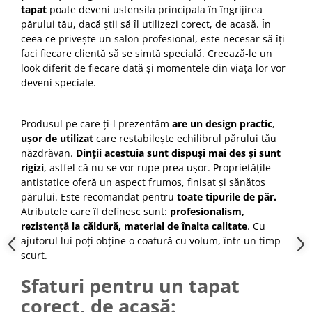
tapat
poate deveni ustensila principala în îngrijirea
Cap manechin par natural
părului tău, dacă știi să îl utilizezi corect, de acasă. În
Trepiede cap manechin
ceea ce privește un salon profesional, este necesar să îți
Foarfece de tuns
faci fiecare clientă să se simtă specială. Creează-le un
look diferit de fiecare dată și momentele din viața lor vor
Foarfece de filat
deveni speciale.
Produsul pe care ți-l prezentăm
are un design practic
,
ușor de utilizat
care restabilește echilibrul părului tău
năzdrăvan.
Dinții acestuia sunt dispuși mai des și sunt
rigizi
, astfel că nu se vor rupe prea ușor. Proprietățile
antistatice oferă un aspect frumos, finisat și sănătos
părului. Este recomandat pentru
toate tipurile de păr.
Atributele care îl definesc sunt:
profesionalism,
rezistență la căldură, material de înalta calitate
. Cu
ajutorul lui poți obține o coafură cu volum, într-un timp
scurt.
Sfaturi pentru un tapat
corect, de acasă: