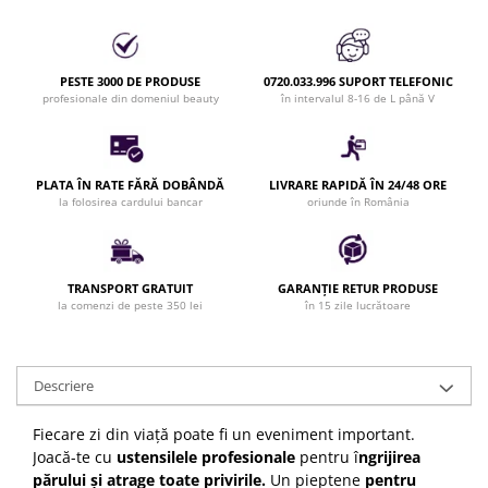
Bijuterii par
Cleme de par
Agrafe de par
PESTE 3000 DE PRODUSE
0720.033.996 SUPORT TELEFONIC
profesionale din domeniul beauty
în intervalul 8-16 de L până V
Clipsuri de par
Pulverizatoare
Elastice de par
PLATA ÎN RATE FĂRĂ DOBÂNDĂ
LIVRARE RAPIDĂ ÎN 24/48 ORE
Permanent par
la folosirea cardului bancar
oriunde în România
Pelerine de tuns profesionale
Pudre fixare par
Cordelute de par
TRANSPORT GRATUIT
GARANȚIE RETUR PRODUSE
Burete pentru coc
la comenzi de peste 350 lei
în 15 zile lucrătoare
Bandane | turbane
Suporturi ustensile
Descriere
Echipament lucru salon
Accesorii curatare perii si piepteni
Fiecare zi din viață poate fi un eveniment important.
Extensii par natural
Joacă-te cu
ustensilele profesionale
pentru î
ngrijirea
Accesorii extensii par
părului și atrage toate privirile.
Un pieptene
pentru