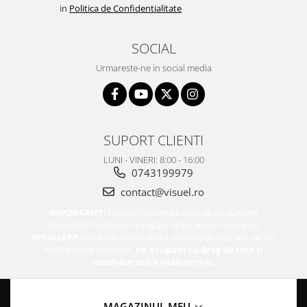
in
Politica de Confidentialitate
SOCIAL
Urmareste-ne in social media
SUPORT CLIENTI
LUNI - VINERI: 8:00 - 16:00
0743199979
contact@visuel.ro
IMPORTANT:
În cazul în care observi că nu suntem
disponibili telefonic, te rugăm să ne lași un mesaj pe
WhatsAPP
la oricare dintre cele 2 numere de mai sus, iar de
îndată ce ne eliberăm,
ne ocupăm cu drag de tine și
rezolvăm orice nelămurire.
MAGAZINUL MEU