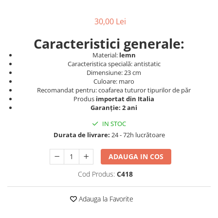
Produse cosmetice vopsit
Splendor
Produse gene si sprancene
Storcatoare tuburi vopsea
Mobilier barber
30,00 Lei
Termix
Boluri pentru vopsit parul
Kit laminare gene si sprancene
Aparatura coafor
Thuya
Caracteristici generale:
Ondulatoare de par
Upgrade
Material:
lemn
Caracteristica specială: antistatic
Aparate de sterilizat
XPS
Dimensiune: 23 cm
Placa de creponat parul
Culoare: maro
profesionala
Recomandat pentru: coafarea tuturor tipurilor de păr
Produs
importat din Italia
Placi de indreptat parul
Garanție: 2 ani
Uscatoare de par | feonuri
IN STOC
Difuzor pentru uscator de par |
Durata de livrare:
24 - 72h lucrătoare
feon
Accesorii coafor
ADAUGA IN COS
Oglinzi
Cod Produs:
C418
Piepteni
Bigudiuri
Adauga la Favorite
Ace de par
Perii de par