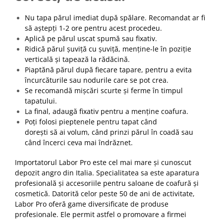
Nu tapa părul imediat după spălare. Recomandat ar fi
să aștepți 1-2 ore pentru acest procedeu.
Aplică pe părul uscat spumă sau fixativ.
Ridică părul șuviță cu șuviță, menține-le în poziție
verticală și tapează la rădăcină.
Piaptănă părul după fiecare tapare, pentru a evita
încurcăturile sau nodurile care se pot crea.
Se recomandă mișcări scurte și ferme în timpul
tapatului.
La final, adaugă fixativ pentru a menține coafura.
Poți folosi pieptenele pentru tapat când
dorești să ai volum, când prinzi părul în coadă sau
când încerci ceva mai îndrăznet.
Importatorul Labor Pro este cel mai mare și cunoscut
depozit angro din Italia. Specialitatea sa este aparatura
profesională și accesoriile pentru saloane de coafură și
cosmetică. Datorită celor peste 50 de ani de activitate,
Labor Pro oferă game diversificate de produse
profesionale. Ele permit astfel o promovare a firmei