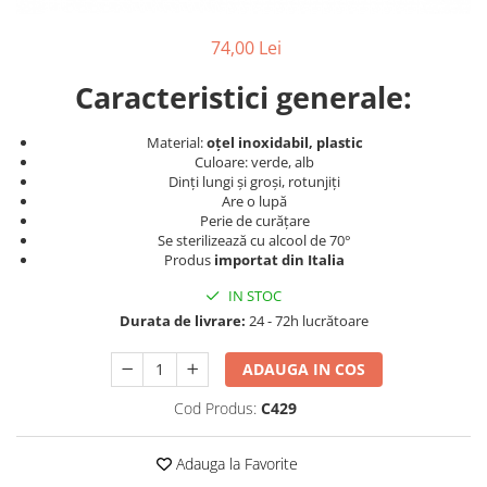
Produse cosmetice vopsit
Splendor
Produse gene si sprancene
Storcatoare tuburi vopsea
Mobilier barber
74,00 Lei
Termix
Boluri pentru vopsit parul
Kit laminare gene si sprancene
Aparatura coafor
Thuya
Caracteristici generale:
Ondulatoare de par
Upgrade
Material:
oțel inoxidabil, plastic
Aparate de sterilizat
XPS
Culoare: verde, alb
Placa de creponat parul
Dinți lungi și groși, rotunjiți
profesionala
Are o lupă
Perie de curățare
Placi de indreptat parul
Se sterilizează cu alcool de 70°
Uscatoare de par | feonuri
Produs
importat din Italia
Difuzor pentru uscator de par |
IN STOC
feon
Durata de livrare:
24 - 72h lucrătoare
Accesorii coafor
Oglinzi
ADAUGA IN COS
Piepteni
Cod Produs:
C429
Bigudiuri
Ace de par
Adauga la Favorite
Perii de par