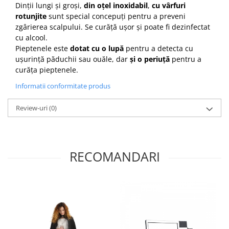
Dinții lungi și groși,
din oțel inoxidabil
,
cu vârfuri
Cap manechin par natural
rotunjite
sunt special concepuți pentru a preveni
Trepiede cap manechin
zgârierea scalpului. Se curăță ușor și poate fi dezinfectat
cu alcool.
Foarfece de tuns
Pieptenele este
dotat cu o lupă
pentru a detecta cu
Foarfece de filat
ușurință păduchii sau ouăle, dar
și o periuță
pentru a
curăța pieptenele.
Informatii conformitate produs
Review-uri
(0)
RECOMANDARI