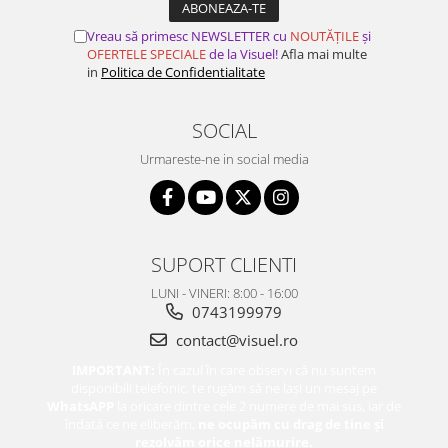
Vreau să primesc NEWSLETTER cu
NOUTĂȚILE
și
OFERTELE SPECIALE
de la Visuel!
Afla mai multe
in
Politica de Confidentialitate
SOCIAL
Urmareste-ne in social media
SUPORT CLIENTI
LUNI - VINERI: 8:00 - 16:00
0743199979
contact@visuel.ro
IMPORTANT:
În cazul în care observi că nu suntem
disponibili telefonic, te rugăm să ne lași un mesaj pe
WhatsAPP
la oricare dintre cele 2 numere de mai sus, iar de
îndată ce ne eliberăm,
ne ocupăm cu drag de tine și
rezolvăm orice nelămurire.