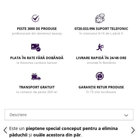
Bijuterii par
Cleme de par
Agrafe de par
PESTE 3000 DE PRODUSE
0720.033.996 SUPORT TELEFONIC
Clipsuri de par
profesionale din domeniul beauty
în intervalul 8-16 de L până V
Pulverizatoare
Elastice de par
Permanent par
PLATA ÎN RATE FĂRĂ DOBÂNDĂ
LIVRARE RAPIDĂ ÎN 24/48 ORE
Pelerine de tuns profesionale
la folosirea cardului bancar
oriunde în România
Pudre fixare par
Cordelute de par
Burete pentru coc
TRANSPORT GRATUIT
GARANȚIE RETUR PRODUSE
la comenzi de peste 350 lei
în 15 zile lucrătoare
Bandane | turbane
Suporturi ustensile
Echipament lucru salon
Descriere
Accesorii curatare perii si piepteni
Extensii par natural
Este un
pieptene special conceput pentru a elimina
păduchii
și
ouăle acestora din păr
.
Accesorii extensii par