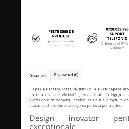
Produse cosmetice vopsit
Splendor
Produse gene si sprancene
Storcatoare tuburi vopsea
Mobilier barber
Termix
Boluri pentru vopsit parul
Kit laminare gene si sprancene
Aparatura coafor
Thuya
0720.033.996
Ondulatoare de par
PESTE 3000 DE
Upgrade
SUPORT
PRODUSE
TELEFONIC
Aparate de sterilizat
XPS
profesionale din
în intervalul 8-16
domeniul beauty
Placa de creponat parul
L până V
profesionala
Placi de indreptat parul
Uscatoare de par | feonuri
Difuzor pentru uscator de par |
Review-uri
(0)
Descriere
feon
Accesorii coafor
Cu
peria uscător rotativă 360º - 2 in 1 - cu capete i
un nou nivel de eficiență și versatilitate în îngrijirea 
Oglinzi
profesionist în domeniul coafurii sau pur și simplu îți do
Piepteni
acasă, acest produs este alegerea perfectă pentru tine.
Bigudiuri
Design inovator pent
Ace de par
excepționale
Perii de par