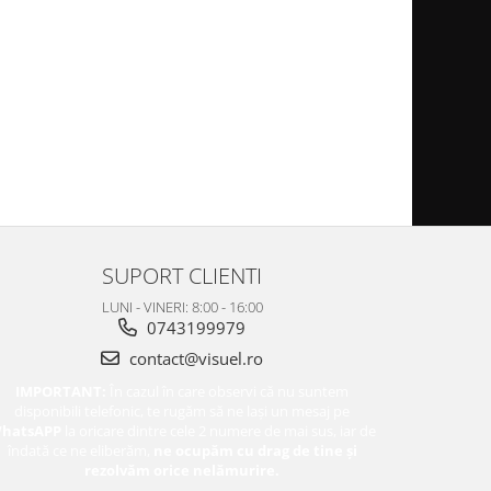
SUPORT CLIENTI
LUNI - VINERI: 8:00 - 16:00
0743199979
contact@visuel.ro
IMPORTANT:
În cazul în care observi că nu suntem
disponibili telefonic, te rugăm să ne lași un mesaj pe
hatsAPP
la oricare dintre cele 2 numere de mai sus, iar de
îndată ce ne eliberăm,
ne ocupăm cu drag de tine și
rezolvăm orice nelămurire.