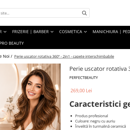
R
FRIZERIE | BARBER
COSMETICA
MANICHIURA | PED
PRO BEAUTY
e Noi /
Perie uscator rotativa 360º - 2in1 - capete interschimbabile
Perie uscator rotativa 
PERFECTBEAUTY
269,00 Lei
Caracteristici g
Produs profesional
Culoare: negru cu auriu
Învelită în turmalină ceramică