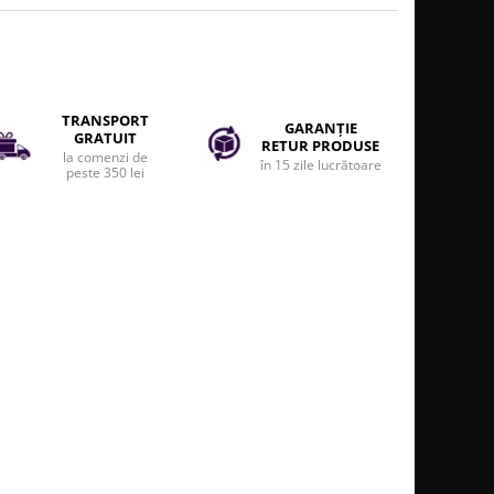
TRANSPORT
GARANȚIE
GRATUIT
RETUR PRODUSE
la comenzi de
în 15 zile lucrătoare
peste 350 lei