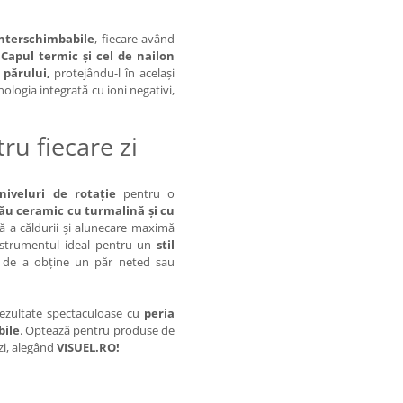
nterschimbabile
, fiecare având
.
Capul termic și cel de nailon
 părului,
protejându-l în același
ologia integrată cu ioni negativi,
ru fiecare zi
niveluri de rotație
pentru o
său ceramic cu turmalină și cu
mă a căldurii și alunecare maximă
instrumentul ideal pentru un
stil
ea de a obține un păr neted sau
i rezultate spectaculoase cu
peria
bile
. Optează pentru produse de
 zi, alegând
VISUEL.RO!