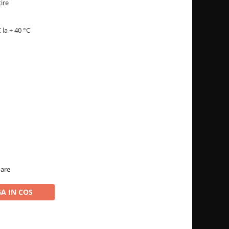
ire
 la + 40 °C
oare
A IN COS