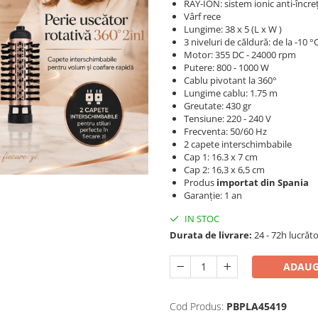
RAY-ION: sistem ionic anti-încreț
Vârf rece
Lungime: 38 x 5 (L x W )
3 niveluri de căldură: de la -10 °C
Motor: 355 DC - 24000 rpm
Putere: 800 - 1000 W
Cablu pivotant la 360°
Lungime cablu: 1.75 m
Greutate: 430 gr
Tensiune: 220 - 240 V
Frecventa: 50/60 Hz
2 capete interschimbabile
Cap 1: 16.3 x 7 cm
Cap 2: 16,3 x 6,5 cm
Produs
importat din Spania
Garanție: 1 an
IN STOC
Durata de livrare:
24 - 72h lucrăt
ADAUG
Cod Produs:
PBPLA45419