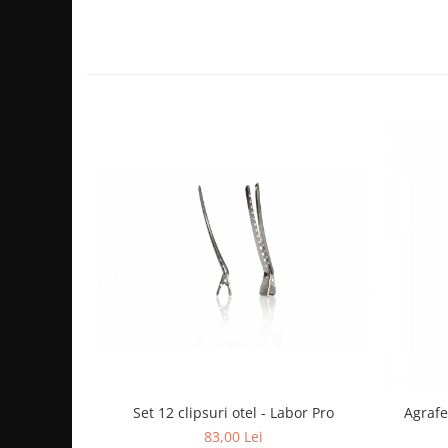
Cap manechin par natural
Trepiede cap manechin
Foarfece de tuns
Foarfece de filat
Set 12 clipsuri otel - Labor Pro
Agrafe
83,00 Lei