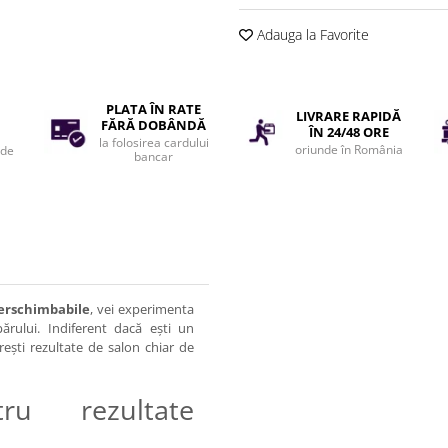
Adauga la Favorite
PLATA ÎN RATE
LIVRARE RAPIDĂ
FĂRĂ DOBÂNDĂ
ÎN 24/48 ORE
la folosirea cardului
oriunde în România
 de
bancar
nterschimbabile
, vei experimenta
părului. Indiferent dacă ești un
rești rezultate de salon chiar de
ru rezultate