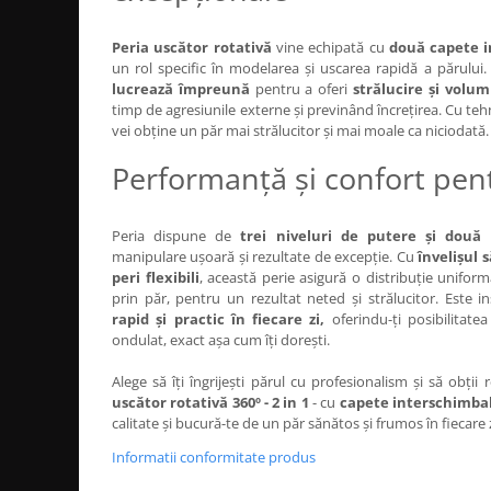
Bijuterii par
Peria uscător rotativă
vine echipată cu
două capete i
Cleme de par
un rol specific în modelarea și uscarea rapidă a părului
Agrafe de par
lucrează împreună
pentru a oferi
strălucire și volum
Clipsuri de par
timp de agresiunile externe și previnând încrețirea. Cu tehn
vei obține un păr mai strălucitor și mai moale ca niciodată.
Pulverizatoare
Elastice de par
Performanță și confort pent
Permanent par
Pelerine de tuns profesionale
Peria dispune de
trei niveluri de putere și două 
Pudre fixare par
manipulare ușoară și rezultate de excepție. Cu
învelișul 
Cordelute de par
peri flexibili
, această perie asigură o distribuție unifor
prin păr, pentru un rezultat neted și strălucitor. Este 
Burete pentru coc
rapid și practic în fiecare zi,
oferindu-ți posibilitat
Bandane | turbane
ondulat, exact așa cum îți dorești.
Suporturi ustensile
Alege să îți îngrijești părul cu profesionalism și să obți
Echipament lucru salon
uscător rotativă 360º - 2 in 1
- cu
capete interschimba
Accesorii curatare perii si piepteni
calitate și bucură-te de un păr sănătos și frumos în fiecare
Extensii par natural
Informatii conformitate produs
Accesorii extensii par