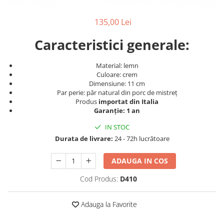
Produse cosmetice vopsit
Splendor
Produse gene si sprancene
Storcatoare tuburi vopsea
Mobilier barber
135,00 Lei
Termix
Boluri pentru vopsit parul
Kit laminare gene si sprancene
Aparatura coafor
Thuya
Caracteristici generale:
Ondulatoare de par
Upgrade
Material: lemn
Aparate de sterilizat
XPS
Culoare: crem
Placa de creponat parul
Dimensiune: 11 cm
profesionala
Par perie: păr natural din porc de mistreț
Produs
importat din Italia
Placi de indreptat parul
Garanție: 1 an
Uscatoare de par | feonuri
IN STOC
Difuzor pentru uscator de par |
Durata de livrare:
24 - 72h lucrătoare
feon
Accesorii coafor
ADAUGA IN COS
Oglinzi
Cod Produs:
D410
Piepteni
Bigudiuri
Adauga la Favorite
Ace de par
Perii de par