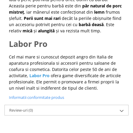
Cap manechin par natural
Aceasta perie pentru barbă este din
păr natural de porc
mistreț
, iar mânerul este confecționat din
lemn
frumos
Trepiede cap manechin
șlefuit.
Perii sunt mai rari
decât la periile obișnuite fiind
Foarfece de tuns
un accesoriu potrivit pentru cei cu
barbă deasă
. Este
relativ
mică
și
alungită
și va rezista mult timp.
Foarfece de filat
Labor Pro
Cel mai mare si cunoscut depozit angro din Italia de
aparatura profesionala si accesorii pentru saloane de
coafura si cosmetica. Datorita celor peste 50 de ani de
activitate,
Labor Pro
ofera game diversificate de articole
profesionale. Ele permit o promovare a firmei proprii la
un nivel inalt si indiferent de tipul de clienti.
Informatii conformitate produs
Review-uri
(0)