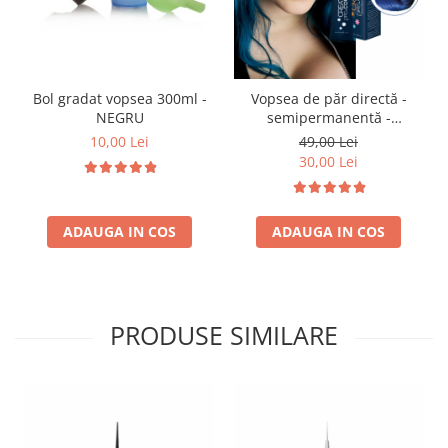
Bol gradat vopsea 300ml -
Vopsea de păr directă -
NEGRU
semipermanentă -
CREATIVITY - PROCO - 100
10,00 Lei
49,00 Lei
ml - ALBASTRU
30,00 Lei
ADAUGA IN COS
ADAUGA IN COS
PRODUSE SIMILARE