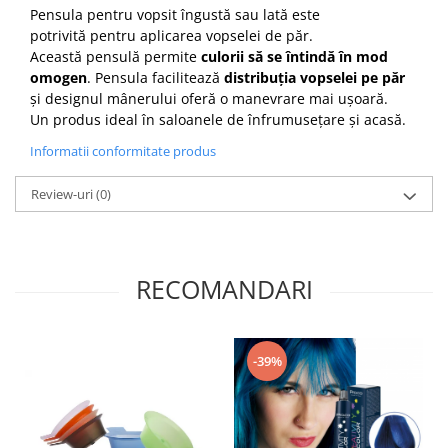
Pensula pentru vopsit îngustă sau lată este
Cap manechin par natural
potrivită pentru aplicarea vopselei de păr.
Trepiede cap manechin
Această pensulă permite
culorii să se întindă în mod
Foarfece de tuns
omogen
. Pensula facilitează
distribuția vopselei pe păr
și designul mânerului oferă o manevrare mai ușoară.
Foarfece de filat
Un produs ideal în saloanele de înfrumusețare și acasă.
Informatii conformitate produs
Review-uri
(0)
RECOMANDARI
-39%