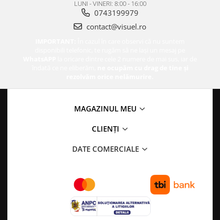
LUNI - VINERI: 8:00 - 16:00
0743199979
contact@visuel.ro
IMPORTANT:
În cazul în care observi că nu suntem
disponibili telefonic, te rugăm să ne lași un mesaj pe
WhatsAPP
la oricare dintre cele 2 numere de mai sus, iar de
îndată ce ne eliberăm,
ne ocupăm cu drag de tine și
rezolvăm orice nelămurire.
MAGAZINUL MEU
CLIENȚI
DATE COMERCIALE