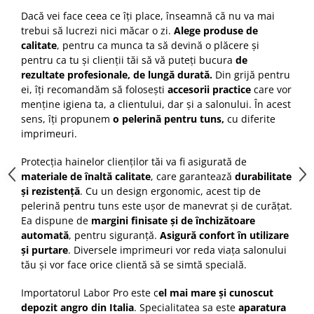
Cap manechin par natural
Dacă vei face ceea ce îți place, înseamnă că nu va mai
trebui să lucrezi nici măcar o zi.
Alege produse de
Trepiede cap manechin
calitate
, pentru ca munca ta să devină o plăcere și
Foarfece de tuns
pentru ca tu și clienții tăi să vă puteți bucura
de
Foarfece de filat
rezultate profesionale, de lungă durată.
Din grijă pentru
ei, îți recomandăm să folosești
accesorii practice
care vor
menține igiena ta, a clientului, dar și a salonului. În acest
sens, îți propunem
o pelerină pentru tuns,
cu diferite
imprimeuri.
Protecția hainelor clienților tăi va fi asigurată de
materiale de înaltă calitate
, care garantează
durabilitate
și rezistență
. Cu un design ergonomic, acest tip de
pelerină pentru tuns este ușor de manevrat și de curățat.
Ea dispune de
margini finisate și de închizătoare
automată
, pentru siguranță.
Asigură confort în utilizare
și purtare
. Diversele imprimeuri vor reda viața salonului
tău și vor face orice clientă să se simtă specială.
Importatorul Labor Pro este c
el mai mare și cunoscut
depozit angro din Italia
. Specialitatea sa este
aparatura