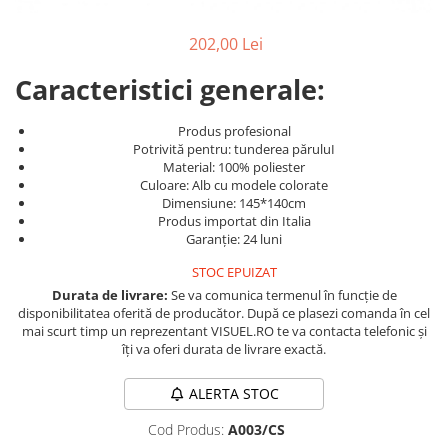
Produse cosmetice vopsit
Splendor
Produse gene si sprancene
Storcatoare tuburi vopsea
Mobilier barber
202,00 Lei
Termix
Boluri pentru vopsit parul
Kit laminare gene si sprancene
Aparatura coafor
Thuya
Caracteristici generale:
Ondulatoare de par
Upgrade
Produs profesional
Aparate de sterilizat
XPS
Potrivită pentru: tunderea păruluI
Placa de creponat parul
Material: 100% poliester
profesionala
Culoare: Alb cu modele colorate
Dimensiune: 145*140cm
Placi de indreptat parul
Produs importat din Italia
Uscatoare de par | feonuri
Garanție: 24 luni
Difuzor pentru uscator de par |
STOC EPUIZAT
feon
Durata de livrare:
Se va comunica termenul în funcție de
Accesorii coafor
disponibilitatea oferită de producător. După ce plasezi comanda în cel
mai scurt timp un reprezentant VISUEL.RO te va contacta telefonic și
Oglinzi
îți va oferi durata de livrare exactă.
Piepteni
Bigudiuri
ALERTA STOC
Ace de par
Cod Produs:
A003/CS
Perii de par