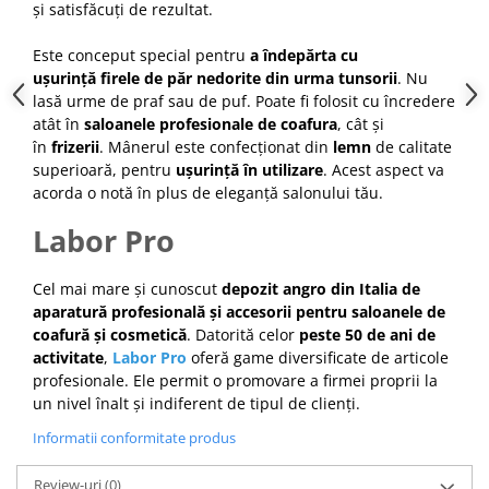
și satisfăcuți de rezultat.
Cap manechin par natural
Trepiede cap manechin
Este conceput special pentru
a îndepărta cu
ușurință firele de păr nedorite din urma tunsorii
. Nu
Foarfece de tuns
lasă urme de praf sau de puf. Poate fi folosit cu încredere
Foarfece de filat
atât în
saloanele profesionale de coafura
, cât și
în
frizerii
. Mânerul este confecționat din
lemn
de calitate
superioară, pentru
ușurință în utilizare
. Acest aspect va
acorda o notă în plus de eleganță salonului tău.
Labor Pro
Cel mai mare și cunoscut
depozit angro din Italia de
aparatură profesională și accesorii pentru saloanele de
coafură și cosmetică
. Datorită celor
peste 50 de ani de
activitate
,
Labor Pro
oferă game diversificate de articole
profesionale. Ele permit o promovare a firmei proprii la
un nivel înalt și indiferent de tipul de clienți.
Informatii conformitate produs
Review-uri
(0)