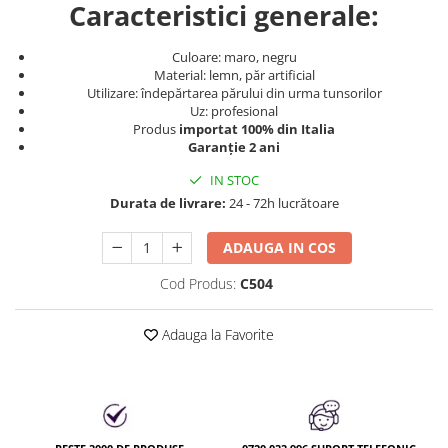
Produse cosmetice vopsit
Caracteristici generale:
Splendor
Produse gene si sprancene
Storcatoare tuburi vopsea
Mobilier barber
Termix
Boluri pentru vopsit parul
Kit laminare gene si sprancene
Culoare: maro, negru
Material: lemn, păr artificial
Aparatura coafor
Thuya
Utilizare: îndepărtarea părului din urma tunsorilor
Ondulatoare de par
Upgrade
Uz: profesional
Produs
importat 100% din Italia
Aparate de sterilizat
XPS
Garanție 2 ani
Placa de creponat parul
IN STOC
profesionala
Durata de livrare:
24 - 72h lucrătoare
Placi de indreptat parul
Uscatoare de par | feonuri
ADAUGA IN COS
Difuzor pentru uscator de par |
feon
Cod Produs:
C504
Accesorii coafor
Adauga la Favorite
Oglinzi
Piepteni
Bigudiuri
Ace de par
Perii de par