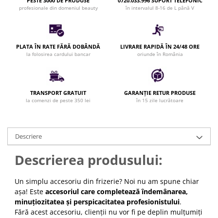
PESTE 3000 DE PRODUSE
0720.033.996 SUPORT TELEFONIC
Bijuterii par
profesionale din domeniul beauty
în intervalul 8-16 de L până V
Cleme de par
Agrafe de par
Clipsuri de par
PLATA ÎN RATE FĂRĂ DOBÂNDĂ
LIVRARE RAPIDĂ ÎN 24/48 ORE
la folosirea cardului bancar
oriunde în România
Pulverizatoare
Elastice de par
Permanent par
TRANSPORT GRATUIT
GARANȚIE RETUR PRODUSE
Pelerine de tuns profesionale
la comenzi de peste 350 lei
în 15 zile lucrătoare
Pudre fixare par
Cordelute de par
Burete pentru coc
Descriere
Bandane | turbane
Descrierea produsului:
Suporturi ustensile
Echipament lucru salon
Un simplu accesoriu din frizerie? Noi nu am spune chiar
Accesorii curatare perii si piepteni
așa! Este
accesoriul care completează îndemânarea,
Extensii par natural
minuțiozitatea și perspicacitatea profesionistului
.
Fără acest accesoriu, clienții nu vor fi pe deplin mulțumiți
Accesorii extensii par