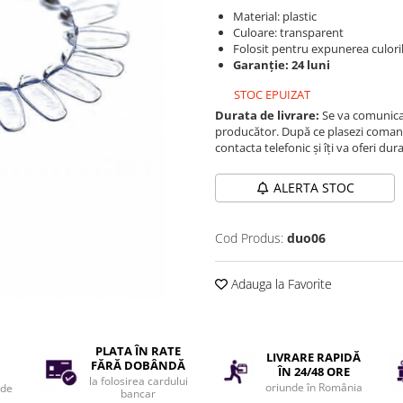
Material: plastic
Culoare: transparent
Folosit pentru expunerea culori
Garanție: 24 luni
STOC EPUIZAT
Durata de livrare:
Se va comunica 
producător. După ce plasezi comand
contacta telefonic și îți va oferi dur
ALERTA STOC
Cod Produs:
duo06
Adauga la Favorite
PLATA ÎN RATE
LIVRARE RAPIDĂ
FĂRĂ DOBÂNDĂ
ÎN 24/48 ORE
la folosirea cardului
oriunde în România
 de
bancar