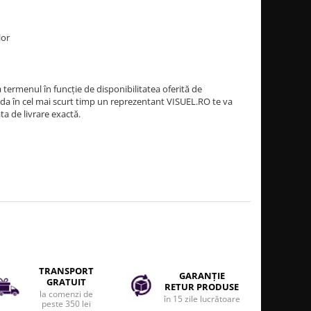
lor
termenul în funcție de disponibilitatea oferită de
a în cel mai scurt timp un reprezentant VISUEL.RO te va
ata de livrare exactă.
TRANSPORT
GARANȚIE
GRATUIT
RETUR PRODUSE
la comenzi de
în 15 zile lucrătoare
peste 350 lei