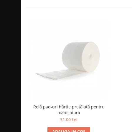
Cap manechin par natural
Trepiede cap manechin
Foarfece de tuns
Foarfece de filat
Rolă pad-uri hârtie pretăiată pentru
manichiură
31,00 Lei
ADAUGA IN COS