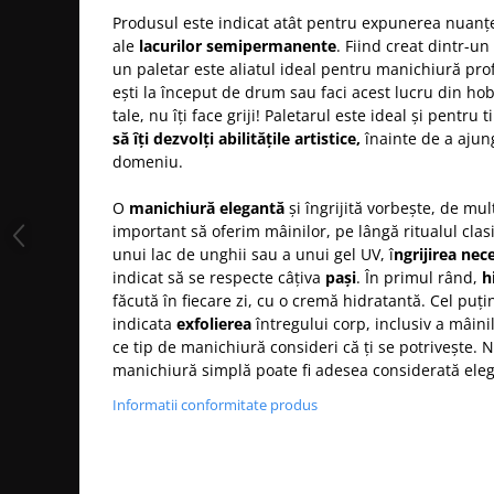
Bijuterii par
Produsul este indicat atât pentru expunerea nuanț
ale
lacurilor semipermanente
. Fiind creat dintr-un 
Cleme de par
un paletar este aliatul ideal pentru manichiură pro
Agrafe de par
ești la început de drum sau faci acest lucru din hob
Clipsuri de par
tale, nu îți face griji! Paletarul este ideal și pentru 
Pulverizatoare
să îți dezvolți abilitățile artistice,
înainte de a ajung
domeniu.
Elastice de par
Permanent par
O
manichiură elegantă
și îngrijită vorbește, de mult
Pelerine de tuns profesionale
important să oferim mâinilor, pe lângă ritualul clas
Pudre fixare par
unui lac de unghii sau a unui gel UV, î
ngrijirea nec
indicat să se respecte câțiva
pași
. În primul rând,
h
Cordelute de par
făcută în fiecare zi, cu o cremă hidratantă. Cel puț
Burete pentru coc
indicata
exfolierea
întregului corp, inclusiv a mâinil
Bandane | turbane
ce tip de manichiură consideri că ți se potrivește. N
Suporturi ustensile
manichiură simplă poate fi adesea considerată ele
Echipament lucru salon
Informatii conformitate produs
Accesorii curatare perii si piepteni
Extensii par natural
Accesorii extensii par