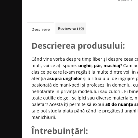
Produse cosmetice vopsit
Splendor
Produse gene si sprancene
Storcatoare tuburi vopsea
Mobilier barber
Termix
Boluri pentru vopsit parul
Kit laminare gene si sprancene
Aparatura coafor
Thuya
Review-uri
(0)
Descriere
Ondulatoare de par
Upgrade
Aparate de sterilizat
Descrierea produsului:
XPS
Placa de creponat parul
profesionala
Când vine vorba despre timp liber și despre ceea c
Placi de indreptat parul
mult, voi ce ați spune:
unghii, păr, machiaj
? Cam ac
Uscatoare de par | feonuri
clasice pe care le-am regăsit la multe dintre voi. Î
atenția
asupra unghiilor
și a ritualului de îngrijire
Difuzor pentru uscator de par |
pasionată de mani-pedi și profesezi în domeniu, cu 
feon
nehotărâte în privința modelului sau culorii. Ei bine
Accesorii coafor
toate cutiile de gel, sclipici sau diverse materiale,
Oglinzi
paletar? Acesta îți permite să expui
50 de nuanțe s
tale pot studia piața până când le pregătești unghii
Piepteni
manichiurii.
Bigudiuri
Ace de par
Întrebuințări:
Perii de par