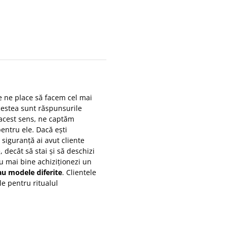
e ne place să facem cel mai
estea sunt răspunsurile
n acest sens, ne captăm
 pentru ele. Dacă ești
siguranță ai avut cliente
, decât să stai și să deschizi
 nu mai bine achiziționezi un
au modele diferite
. Clientele
le pentru ritualul