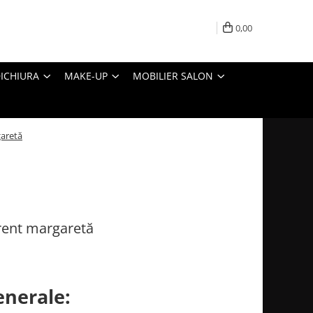
0,00
ICHIURA
MAKE-UP
MOBILIER SALON
garetă
arent margaretă
enerale: