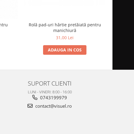
Rolă pad-uri hârtie pretăiată pentru
Dispoz
ntru
manichiură
31,00 Lei
ADAUGA IN COS
SUPORT CLIENTI
LUNI - VINERI: 8:00 - 16:00
0743199979
contact@visuel.ro