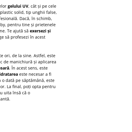
elor
gelului UV
, cât și pe cele
plastic solid, tip unghii false,
fesională. Dacă, în schimb,
by, pentru tine și prietenele
tine. Te ajută să
exersezi și
e să profesezi în acest
e ori, de la sine. Astfel, este
ic de manichiură și aplicarea
esară
. În acest sens, este
idratarea
este necesar a fi
in o dată pe săptămână, este
or. La final, poți opta pentru
u uita însă că o
gantă.