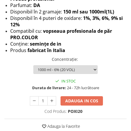
Produse cosmetice vopsit
Parfumat:
DA
Splendor
Produse gene si sprancene
Storcatoare tuburi vopsea
Mobilier barber
Disponibil în 2 gramaje:
150 ml sau 1000ml(1L)
Termix
Boluri pentru vopsit parul
Kit laminare gene si sprancene
Disponibil în 4 puteri de oxidare:
1%, 3%, 6%, 9% si
Aparatura coafor
Thuya
12%
Compatibil cu:
vopseaua profesionala de păr
Ondulatoare de par
Upgrade
PRO.COLOR
Aparate de sterilizat
XPS
Conține:
semințe de in
Placa de creponat parul
Produs
fabricat în Italia
profesionala
Concentrație
:
Placi de indreptat parul
Uscatoare de par | feonuri
Difuzor pentru uscator de par |
IN STOC
feon
Durata de livrare:
24 - 72h lucrătoare
Accesorii coafor
Oglinzi
ADAUGA IN COS
Piepteni
Cod Produs:
POXI20
Bigudiuri
Ace de par
Adauga la Favorite
Perii de par