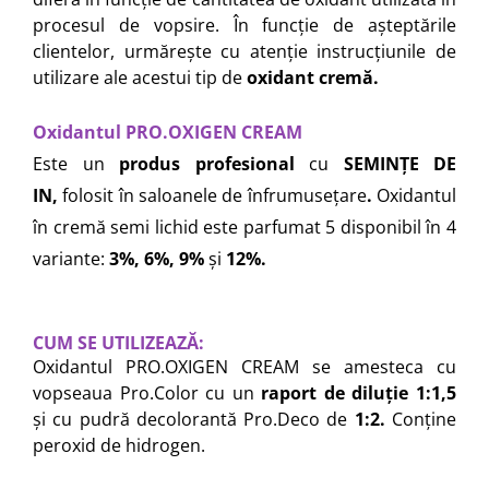
Cap manechin par natural
procesul de vopsire. În funcție de așteptările
clientelor, urmărește cu atenție instrucțiunile de
Trepiede cap manechin
utilizare ale acestui tip de
oxidant cremă.
Foarfece de tuns
Foarfece de filat
Oxidantul PRO.OXIGEN CREAM
Este un
produs profesional
cu
SEMINȚE DE
IN
,
folosit în saloanele de înfrumusețare
.
Oxidantul
în cremă semi lichid este parfumat 5 disponibil în 4
variante:
3%, 6%, 9%
și
12%.
CUM SE UTILIZEAZĂ:
Oxidantul PRO.OXIGEN CREAM se amesteca cu
vopseaua Pro.Color cu un
raport de diluție 1:1,5
și
cu pudră decolorantă Pro.Deco de
1:2.
Conține
peroxid de hidrogen.