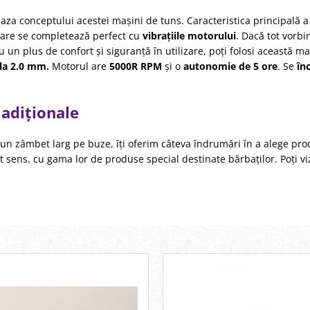
baza conceptului acestei mașini de tuns. Caracteristica principală a
i care se completează perfect cu
vibrațiile motorului
. Dacă tot vorbi
tru un plus de confort și siguranță în utilizare, poți folosi această 
 la 2.0 mm.
Motorul are
5000R RPM
și o
autonomie de 5 ore
. Se
în
 adiționale
un zâmbet larg pe buze, îți oferim câteva îndrumări în a alege produ
cest sens, cu gama lor de produse special destinate bărbaților. Poți