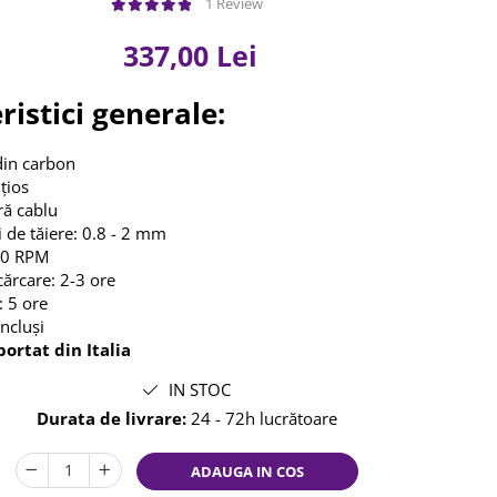
1 Review
337,00 Lei
ristici generale:
din carbon
țios
ără cablu
 de tăiere: 0.8 - 2 mm
00 RPM
ărcare: 2-3 ore
 5 ore
incluși
ortat din Italia
IN STOC
Durata de livrare:
24 - 72h lucrătoare
ADAUGA IN COS