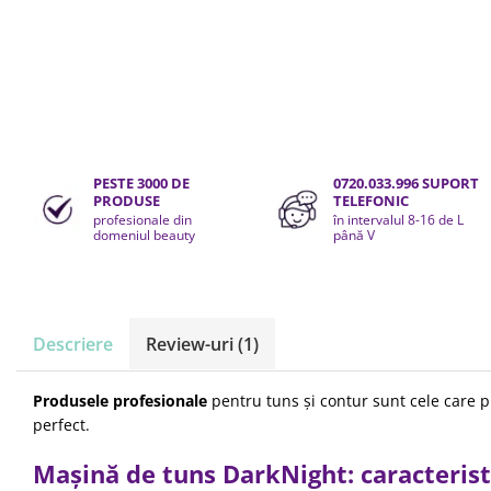
Aparatura coafor
Splendor
Kit laminare gene si sprancene
Ondulatoare de par
Termix
Aparate de sterilizat
Placa de creponat parul profesionala
Thuya
Placi de indreptat parul
Upgrade
Uscatoare de par | feonuri
XPS
Difuzor pentru uscator de par | feon
PESTE 3000 DE
0720.033.996 SUPORT
Accesorii coafor
PRODUSE
TELEFONIC
profesionale din
în intervalul 8-16 de L
Oglinzi
domeniul beauty
până V
Piepteni
Bigudiuri
Ace de par
Perii de par
Descriere
Review-uri
(1)
Bijuterii par
Cleme de par
Produsele profesionale
pentru tuns și contur sunt cele care p
Agrafe de par
perfect.
Clipsuri de par
Pulverizatoare
Mașină de tuns DarkNight: caracterist
Elastice de par