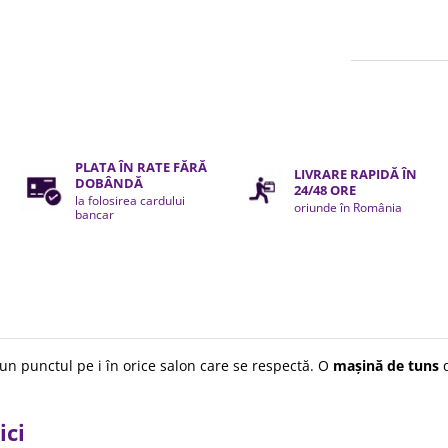
PLATA ÎN RATE FĂRĂ
LIVRARE RAPIDĂ ÎN
DOBÂNDĂ
24/48 ORE
la folosirea cardului
oriunde în România
bancar
un punctul pe i în orice salon care se respectă. O
mașină de tuns
d
ici