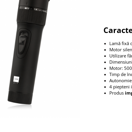
Caracte
Lamă fixă 
Motor silen
Utilizare f
Dimensiuni
Motor: 50
Timp de înc
Autonomie:
4 piepteni 
Produs
imp