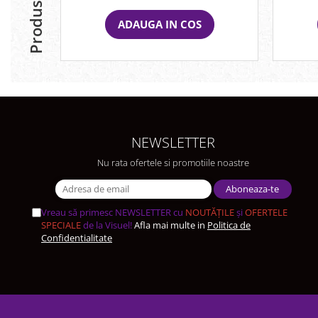
ADAUGA IN COS
NEWSLETTER
Nu rata ofertele si promotiile noastre
Vreau să primesc NEWSLETTER cu
NOUTĂȚILE
și
OFERTELE
SPECIALE
de la Visuel!
Afla mai multe in
Politica de
Confidentialitate