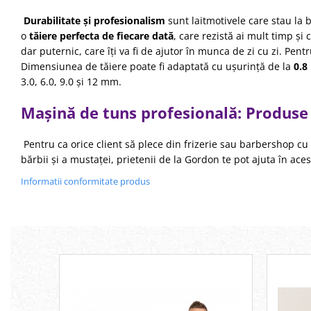
Permanent par
Durabilitate și profesionalism
sunt laitmotivele care stau la 
Pelerine de tuns profesionale
o
tăiere perfecta de fiecare dată
, care rezistă ai mult timp ș
Pudre fixare par
dar puternic, care îți va fi de ajutor în munca de zi cu zi. Pen
Cordelute de par
Dimensiunea de tăiere poate fi adaptată cu ușurință de la
0.8
3.0, 6.0, 9.0 și 12 mm.
Burete pentru coc
Bandane | turbane
Mașină de tuns profesională: Produse
Suporturi ustensile
Echipament lucru salon
Pentru ca orice client să plece din frizerie sau barbershop cu 
Accesorii curatare perii si piepteni
bărbii și a mustaței, prietenii de la Gordon te pot ajuta în a
Extensii par natural
Informatii conformitate produs
Accesorii extensii par
Cap manechin par natural
Trepiede cap manechin
Foarfece de tuns
Foarfece de filat