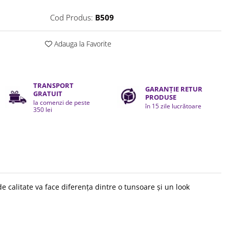
Cod Produs:
B509
Adauga la Favorite
TRANSPORT
GARANȚIE RETUR
GRATUIT
PRODUSE
la comenzi de peste
în 15 zile lucrătoare
350 lei
e calitate va face diferența dintre o tunsoare și un look