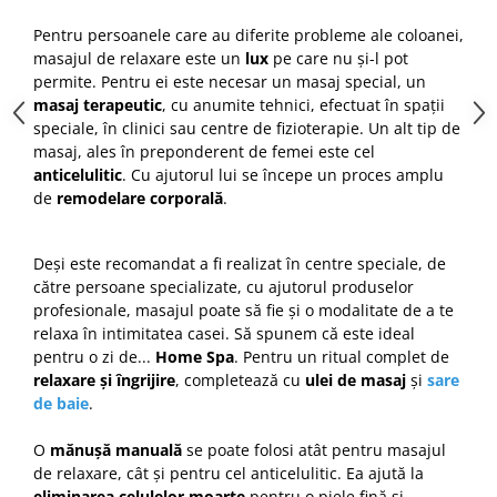
Cap manechin par natural
Pentru persoanele care au diferite probleme ale coloanei,
Trepiede cap manechin
masajul de relaxare este un
lux
pe care nu și-l pot
permite. Pentru ei este necesar un masaj special, un
Foarfece de tuns
masaj terapeutic
, cu anumite tehnici, efectuat în spații
Foarfece de filat
speciale, în clinici sau centre de fizioterapie. Un alt tip de
masaj, ales în preponderent de femei este cel
anticelulitic
. Cu ajutorul lui se începe un proces amplu
de
remodelare corporală
.
Deși este recomandat a fi realizat în centre speciale, de
către persoane specializate, cu ajutorul produselor
profesionale, masajul poate să fie și o modalitate de a te
relaxa în intimitatea casei. Să spunem că este ideal
pentru o zi de...
Home Spa
. Pentru un ritual complet de
relaxare și îngrijire
, completează cu
ulei de masaj
și
sare
de baie
.
O
mănușă manuală
se poate folosi atât pentru masajul
de relaxare, cât și pentru cel anticelulitic. Ea ajută la
eliminarea celulelor moarte
pentru o piele fină și