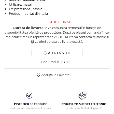
Produse cosmetice vopsit
Splendor
Utilizare: masaj
Produse gene si sprancene
Storcatoare tuburi vopsea
Mobilier barber
Uz: profesional, casnic
Termix
Boluri pentru vopsit parul
Produs importat din Italia
Kit laminare gene si sprancene
Aparatura coafor
Thuya
STOC EPUIZAT
Ondulatoare de par
Durata de livrare:
Se va comunica termenul în funcție de
Upgrade
disponibilitatea oferită de producător. După ce plasezi comanda în cel
Aparate de sterilizat
XPS
mai scurt timp un reprezentant VISUEL.RO te va contacta telefonic și
Placa de creponat parul
îți va oferi durata de livrare exactă.
profesionala
Placi de indreptat parul
ALERTA STOC
Uscatoare de par | feonuri
Cod Produs:
F750
Difuzor pentru uscator de par |
feon
Adauga la Favorite
Accesorii coafor
Oglinzi
Piepteni
Bigudiuri
PESTE 3000 DE PRODUSE
0720.033.996 SUPORT TELEFONIC
Ace de par
profesionale din domeniul beauty
în intervalul 8-16 de L până V
Perii de par