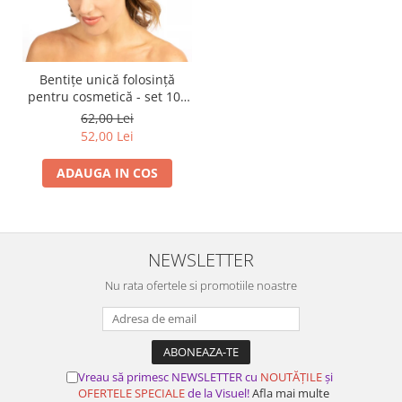
Bentițe unică folosință
pentru cosmetică - set 100
buc
62,00 Lei
52,00 Lei
ADAUGA IN COS
NEWSLETTER
Nu rata ofertele si promotiile noastre
Vreau să primesc NEWSLETTER cu
NOUTĂȚILE
și
OFERTELE SPECIALE
de la Visuel!
Afla mai multe