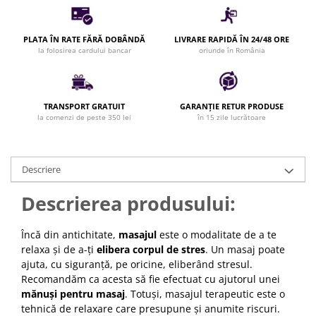
Bijuterii par
Cleme de par
PLATA ÎN RATE FĂRĂ DOBÂNDĂ
LIVRARE RAPIDĂ ÎN 24/48 ORE
Agrafe de par
la folosirea cardului bancar
oriunde în România
Clipsuri de par
Pulverizatoare
Elastice de par
TRANSPORT GRATUIT
GARANȚIE RETUR PRODUSE
la comenzi de peste 350 lei
în 15 zile lucrătoare
Permanent par
Pelerine de tuns profesionale
Pudre fixare par
Descriere
Cordelute de par
Burete pentru coc
Descrierea produsului:
Bandane | turbane
Suporturi ustensile
Încă din antichitate,
masajul
este o modalitate de a te
relaxa și de a-ți
elibera corpul de stres
. Un masaj poate
Echipament lucru salon
ajuta, cu siguranță, pe oricine, eliberând stresul.
Accesorii curatare perii si piepteni
Recomandăm ca acesta să fie efectuat cu ajutorul unei
Extensii par natural
mănuși pentru masaj
. Totuși, masajul terapeutic este o
tehnică de relaxare care presupune și anumite riscuri.
Accesorii extensii par