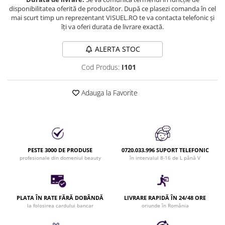
disponibilitatea oferită de producător. După ce plasezi comanda în cel
Bijuterii par
mai scurt timp un reprezentant VISUEL.RO te va contacta telefonic și
Cleme de par
îți va oferi durata de livrare exactă.
Agrafe de par
Clipsuri de par
ALERTA STOC
Pulverizatoare
Cod Produs:
I101
Elastice de par
Permanent par
Adauga la Favorite
Pelerine de tuns profesionale
Pudre fixare par
Cordelute de par
Burete pentru coc
PESTE 3000 DE PRODUSE
0720.033.996 SUPORT TELEFONIC
Bandane | turbane
profesionale din domeniul beauty
în intervalul 8-16 de L până V
Suporturi ustensile
Echipament lucru salon
Accesorii curatare perii si piepteni
PLATA ÎN RATE FĂRĂ DOBÂNDĂ
LIVRARE RAPIDĂ ÎN 24/48 ORE
Extensii par natural
la folosirea cardului bancar
oriunde în România
Accesorii extensii par