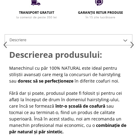
Cap manechin par natural
TRANSPORT GRATUIT
GARANȚIE RETUR PRODUSE
Trepiede cap manechin
la comenzi de peste 350 lei
în 15 zile lucrătoare
Foarfece de tuns
Foarfece de filat
Descriere
Descrierea produsului:
Manechinul cu păr 100% NATURAL este ideal pentru
stiliștii avansați care merg la concursuri de hairstyling
sau
doresc să se perfecționeze
în diferite coafuri noi.
Fără dar și poate, produsul poate fi folosit și pentru cei
aflați la început de drum în domeniul hairstyling-ului,
care încă se formează
într-o școală de coafură
sau
tocmai ce au terminat-o, fiind un produs de calitate
superioară. Însă în acest stadiu, noi am recomanda un
manechin profesional mai economic, cu o
combinație de
păr natural și păr sintetic.