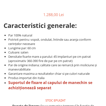
Produse cosmetice vopsit
Splendor
Produse gene si sprancene
Storcatoare tuburi vopsea
Mobilier barber
Termix
Boluri pentru vopsit parul
Kit laminare gene si sprancene
1.288,00 Lei
Aparatura coafor
Thuya
Caracteristici generale:
Ondulatoare de par
Upgrade
Aparate de sterilizat
XPS
Par 100% natural
Placa de creponat parul
Potrivit pentru: vopsit, ondulat, întinde sau aranja conform
profesionala
cerințelor necesare
Lungime par: 60 cm
Placi de indreptat parul
Culoare: saten
Uscatoare de par | feonuri
Densitate foarte mare a parului: 45 implanturi pe cm patrat
(aproximativ 360-390 fire de par pe cm patrat)
Difuzor pentru uscator de par |
Par de origine indiana; calitate care se remarcă prin moliciune și
feon
manevrabilitate
Accesorii coafor
Garantare maxima a rezultatelor chiar si pe culori naturale
Produs importat din Italia
Oglinzi
Suportul de fixare al capului de manechin se
Piepteni
achiziționează separat
Bigudiuri
Ace de par
STOC EPUIZAT
Perii de par
Durata de livrare:
Se va comunica termenul în funcție de