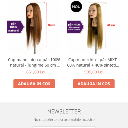
NOU
Cap manechin cu păr 100%
Cap manechin - păr MIXT -
natural - lungime 60 cm -
60% natural + 40% sintetic -
PREMIUM
lungime 60 cm
1.651,00 Lei
905,00 Lei
ADAUGA IN COS
ADAUGA IN COS
NEWSLETTER
Nu rata ofertele si promotiile noastre