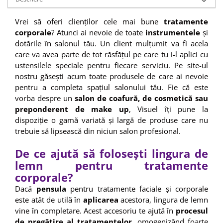
Vrei să oferi clienților cele mai bune
tratamente
corporale
? Atunci ai nevoie de toate
instrumentele
și
dotările în salonul tău. Un client mulțumit va fi acela
care va avea parte de tot răsfățul pe care tu i-l aplici cu
ustensilele speciale pentru fiecare serviciu. Pe site-ul
nostru găsești acum toate produsele de care ai nevoie
pentru a completa spațiul salonului tău. Fie că este
vorba despre un
salon de coafură, de cosmetică sau
preponderent de make up
, Visuel îți pune la
dispoziție o gamă variată și largă de produse care nu
trebuie să lipsească din niciun salon profesional.
De ce ajută să folosești lingura de
lemn pentru tratamente
corporale?
Dacă
pensula
pentru tratamente faciale și corporale
este atât de utilă în
aplicarea
acestora, lingura de lemn
vine în completare. Acest accesoriu te ajută în
procesul
de pregătire al tratamentelor,
omogenizând foarte