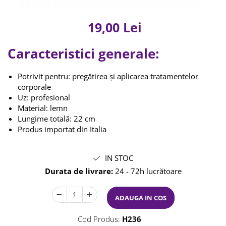
Aparatura coafor
Splendor
Kit laminare gene si sprancene
Ondulatoare de par
19,00 Lei
Termix
Aparate de sterilizat
Placa de creponat parul profesionala
Thuya
Caracteristici generale:
Placi de indreptat parul
Upgrade
Uscatoare de par | feonuri
XPS
Potrivit pentru: pregătirea și aplicarea tratamentelor
Difuzor pentru uscator de par | feon
corporale
Accesorii coafor
Uz: profesional
Oglinzi
Material: lemn
Piepteni
Lungime totală: 22 cm
Bigudiuri
Produs importat din Italia
Ace de par
Perii de par
IN STOC
Bijuterii par
Durata de livrare:
24 - 72h lucrătoare
Cleme de par
Agrafe de par
ADAUGA IN COS
Clipsuri de par
Pulverizatoare
Cod Produs:
H236
Elastice de par