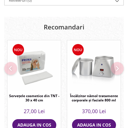
Review-uri
(0)
Recomandari
NOU
NOU
Servețele cosmetice din TNT -
Încălzitor nămol tratamente
30 x 40 cm
corporale și faciale 800 ml
27,00 Lei
370,00 Lei
ADAUGA IN COS
ADAUGA IN COS