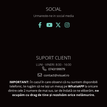
SOCIAL
Urmareste-ne in social media
SUPORT CLIENTI
LUNI - VINERI: 8:00 - 16:00
0743199979
contact@visuel.ro
IMPORTANT:
În cazul în care observi că nu suntem disponibili
telefonic, te rugăm să ne lași un mesaj pe
WhatsAPP
la oricare
dintre cele 2 numere de mai sus, iar de îndată ce ne eliberăm,
ne
ocupăm cu drag de tine și rezolvăm orice nelămurire.