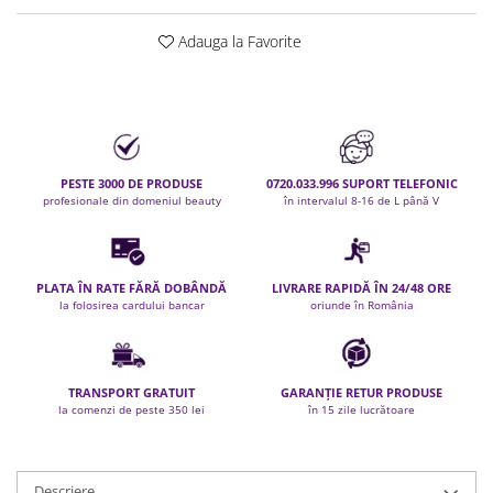
Permanent par
Adauga la Favorite
Pelerine de tuns profesionale
Pudre fixare par
Cordelute de par
Burete pentru coc
Bandane | turbane
Suporturi ustensile
PESTE 3000 DE PRODUSE
0720.033.996 SUPORT TELEFONIC
profesionale din domeniul beauty
în intervalul 8-16 de L până V
Echipament lucru salon
Accesorii curatare perii si piepteni
Extensii par natural
PLATA ÎN RATE FĂRĂ DOBÂNDĂ
LIVRARE RAPIDĂ ÎN 24/48 ORE
Accesorii extensii par
la folosirea cardului bancar
oriunde în România
Cap manechin par natural
Trepiede cap manechin
Foarfece de tuns
TRANSPORT GRATUIT
GARANȚIE RETUR PRODUSE
la comenzi de peste 350 lei
în 15 zile lucrătoare
Foarfece de filat
Descriere