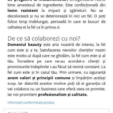
bine amestecul de ingrediente. Este confecționată din
lemn rezistent
la impact și zgârieturi. Nu se
decolorează și nu se deteriorează în nici un fel. O poți
folosi timp îndelungat, perioadă în care te bucuri de
calitatea ei la fel ca în prima zi.
De ce să colaborezi cu noi?
Domeniul beauty
este aria noastră de interes, la fel
cum este și a ta. Satisfacerea nevoilor clienților noștri
este motto-ul după care ne ghidăm, la fel cum este și al
tău. Încredere pe care ne-au acordat-o clienții și
promisiunile îndeplinite i-au făcut să revină constant. La
fel cum este și în cazul tău. Prin urmare, cu siguranță
avem valori și principii comune
și împărțim același
scop. Iar datorită acestor motive poți să ai garanția că
vei colabora cu un business care oferă ceea ce promite.
Iar noi promitem
profesionalism și calitate.
Informatii conformitate produs