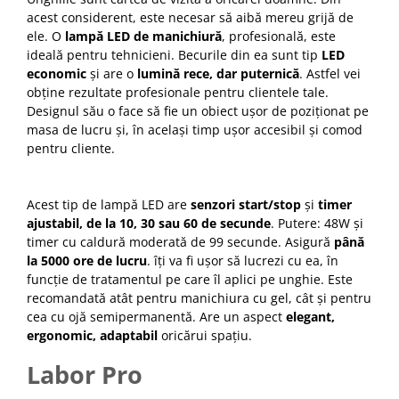
Cap manechin par natural
acest considerent, este necesar să aibă mereu grijă de
ele. O
lampă LED de manichiură
, profesională, este
Trepiede cap manechin
ideală pentru tehnicieni. Becurile din ea sunt tip
LED
Foarfece de tuns
economic
și are o
lumină rece, dar puternică
. Astfel vei
obține rezultate profesionale pentru clientele tale.
Foarfece de filat
Designul său o face să fie un obiect ușor de poziționat pe
masa de lucru și, în același timp ușor accesibil și comod
pentru cliente.
Acest tip de lampă LED are
senzori start/stop
și
timer
ajustabil, de la 10, 30 sau 60 de secunde
. Putere: 48W și
timer cu caldură moderată de 99 secunde. Asigură
până
la 5000 ore de lucru
. îți va fi ușor să lucrezi cu ea, în
funcție de tratamentul pe care îl aplici pe unghie. Este
recomandată atât pentru manichiura cu gel, cât și pentru
cea cu ojă semipermanentă. Are un aspect
elegant,
ergonomic, adaptabil
oricărui spațiu.
Labor Pro