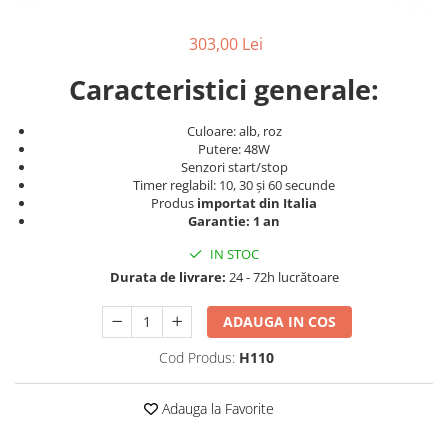
Produse cosmetice vopsit
Splendor
Produse gene si sprancene
Storcatoare tuburi vopsea
Mobilier barber
303,00 Lei
Termix
Boluri pentru vopsit parul
Kit laminare gene si sprancene
Aparatura coafor
Thuya
Caracteristici generale:
Ondulatoare de par
Upgrade
Culoare: alb, roz
Aparate de sterilizat
XPS
Putere: 48W
Placa de creponat parul
Senzori start/stop
profesionala
Timer reglabil: 10, 30 și 60 secunde
Produs
importat din Italia
Placi de indreptat parul
Garantie: 1 an
Uscatoare de par | feonuri
IN STOC
Difuzor pentru uscator de par |
Durata de livrare:
24 - 72h lucrătoare
feon
Accesorii coafor
ADAUGA IN COS
Oglinzi
Cod Produs:
H110
Piepteni
Bigudiuri
Adauga la Favorite
Ace de par
Perii de par