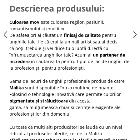
Cap manechin par natural
Descrierea produsului:
Trepiede cap manechin
Culoarea mov
este culoarea regilor, pasiunii,
Foarfece de tuns
romantismului și emoțiilor.
Foarfece de filat
De atâtea ori ai căutat un
finisaj de calitate
pentru
unghiile tale, fie că erai la un nail artist sau ai decis
că poți, trebuie și vei duce tu o luptă directă cu
înfrumusețarea unghiilor tale? Acum ai
un partener de
încredere
în căutarea ta pentru tipul de lac de unghii, de
la profesioniști pentru profesioniști.
Gama de lacuri de unghii profesionale produs de către
Malika
sunt disponibile într-o mulțime de nuanțe.
Folosind o tehnologie inovativă care permite culorilor
pigmentate și strălucitoare
din acesta
gamă, să mulțumească chiar și cerințele exigente ale
profesioniștilor din domeniu.
Cu toate că mulți alți producători se laudă cu un nivel
ridicat al produselor oferite, cei de la Malika