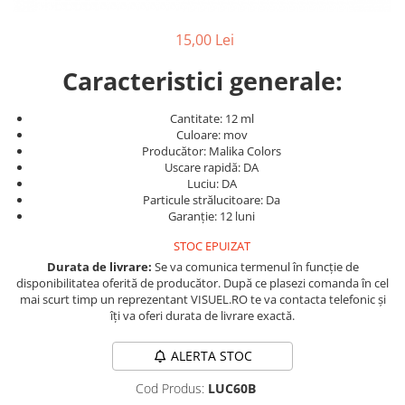
Produse cosmetice vopsit
Splendor
Produse gene si sprancene
Storcatoare tuburi vopsea
Mobilier barber
15,00 Lei
Termix
Boluri pentru vopsit parul
Kit laminare gene si sprancene
Aparatura coafor
Thuya
Caracteristici generale:
Ondulatoare de par
Upgrade
Cantitate: 12 ml
Aparate de sterilizat
XPS
Culoare: mov
Placa de creponat parul
Producător: Malika Colors
profesionala
Uscare rapidă: DA
Luciu: DA
Placi de indreptat parul
Particule strălucitoare: Da
Uscatoare de par | feonuri
Garanție: 12 luni
Difuzor pentru uscator de par |
STOC EPUIZAT
feon
Durata de livrare:
Se va comunica termenul în funcție de
Accesorii coafor
disponibilitatea oferită de producător. După ce plasezi comanda în cel
mai scurt timp un reprezentant VISUEL.RO te va contacta telefonic și
Oglinzi
îți va oferi durata de livrare exactă.
Piepteni
Bigudiuri
ALERTA STOC
Ace de par
Cod Produs:
LUC60B
Perii de par