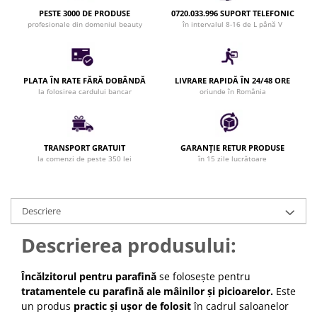
Bijuterii par
PESTE 3000 DE PRODUSE
0720.033.996 SUPORT TELEFONIC
profesionale din domeniul beauty
în intervalul 8-16 de L până V
Cleme de par
Agrafe de par
Clipsuri de par
PLATA ÎN RATE FĂRĂ DOBÂNDĂ
LIVRARE RAPIDĂ ÎN 24/48 ORE
Pulverizatoare
la folosirea cardului bancar
oriunde în România
Elastice de par
Permanent par
Pelerine de tuns profesionale
TRANSPORT GRATUIT
GARANȚIE RETUR PRODUSE
Pudre fixare par
la comenzi de peste 350 lei
în 15 zile lucrătoare
Cordelute de par
Burete pentru coc
Descriere
Bandane | turbane
Suporturi ustensile
Descrierea produsului:
Echipament lucru salon
Accesorii curatare perii si piepteni
Încălzitorul pentru parafină
se folosește pentru
Extensii par natural
tratamentele cu parafină ale mâinilor și picioarelor.
Este
un produs
practic și ușor de folosit
în cadrul saloanelor
Accesorii extensii par