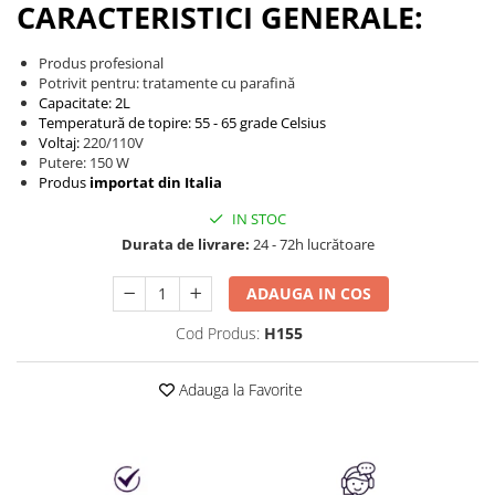
Produse cosmetice vopsit
CARACTERISTICI GENERALE:
Splendor
Produse gene si sprancene
Storcatoare tuburi vopsea
Mobilier barber
Termix
Boluri pentru vopsit parul
Kit laminare gene si sprancene
Produs profesional
Potrivit pentru: tratamente cu parafină
Aparatura coafor
Thuya
Capacitate: 2L
Ondulatoare de par
Upgrade
Temperatură de topire: 55 - 65 grade Celsius
Voltaj:
220/110V
Aparate de sterilizat
XPS
Putere: 150 W
Placa de creponat parul
Produs
importat din Italia
profesionala
IN STOC
Placi de indreptat parul
Durata de livrare:
24 - 72h lucrătoare
Uscatoare de par | feonuri
Difuzor pentru uscator de par |
ADAUGA IN COS
feon
Cod Produs:
H155
Accesorii coafor
Oglinzi
Adauga la Favorite
Piepteni
Bigudiuri
Ace de par
Perii de par