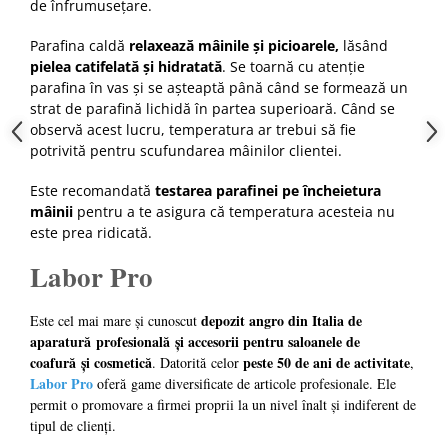
de înfrumusețare.
Cap manechin par natural
Parafina caldă
relaxează mâinile și picioarele,
lăsând
Trepiede cap manechin
pielea catifelată și hidratată
. Se toarnă cu atenție
Foarfece de tuns
parafina în vas și se așteaptă până când se formează un
Foarfece de filat
strat de parafină lichidă în partea superioară. Când se
observă acest lucru, temperatura ar trebui să fie
potrivită pentru scufundarea mâinilor clientei.
Este recomandată
testarea parafinei pe încheietura
mâinii
pentru a te asigura că temperatura acesteia nu
este prea ridicată.
Labor Pro
depozit angro din Italia de
Este cel mai mare și cunoscut
aparatură profesională și accesorii pentru saloanele de
coafură și cosmetică
peste 50 de ani de activitate
. Datorită celor
,
Labor Pro
oferă game diversificate de articole profesionale. Ele
permit o promovare a firmei proprii la un nivel înalt și indiferent de
tipul de clienți.