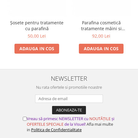
Șosete pentru tratamente
Parafina cosmetică
cu parafină
tratamente mâini si
picioare - AromaTheray -
50,00 Lei
92,00 Lei
Portocale - 2x440g
ADAUGA IN COS
ADAUGA IN COS
NEWSLETTER
Nu rata ofertele si promotiile noastre
Vreau să primesc NEWSLETTER cu
NOUTĂȚILE
și
OFERTELE SPECIALE
de la Visuel!
Afla mai multe
in
Politica de Confidentialitate