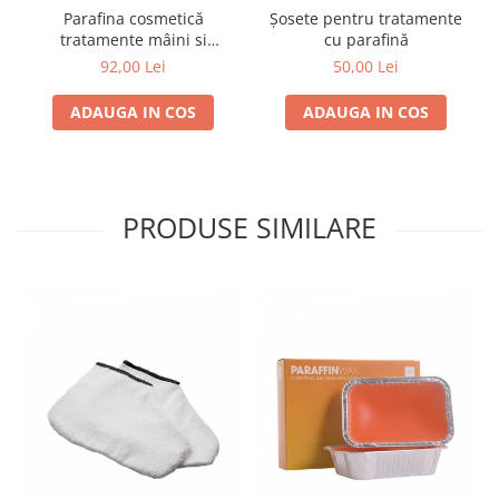
Parafina cosmetică
Șosete pentru tratamente
tratamente mâini si
cu parafină
picioare - AromaTheray -
92,00 Lei
50,00 Lei
Portocale - 2x440g
ADAUGA IN COS
ADAUGA IN COS
PRODUSE SIMILARE