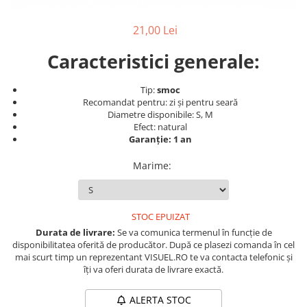
Produse cosmetice vopsit
Splendor
Produse gene si sprancene
Storcatoare tuburi vopsea
Mobilier barber
21,00 Lei
Termix
Boluri pentru vopsit parul
Kit laminare gene si sprancene
Aparatura coafor
Thuya
Caracteristici generale:
Ondulatoare de par
Upgrade
Tip:
smoc
Aparate de sterilizat
XPS
Recomandat pentru: zi și pentru seară
Placa de creponat parul
Diametre disponibile: S, M
profesionala
Efect: natural
Garanție: 1 an
Placi de indreptat parul
Uscatoare de par | feonuri
Marime
:
Difuzor pentru uscator de par |
feon
Accesorii coafor
STOC EPUIZAT
Oglinzi
Durata de livrare:
Se va comunica termenul în funcție de
disponibilitatea oferită de producător. După ce plasezi comanda în cel
Piepteni
mai scurt timp un reprezentant VISUEL.RO te va contacta telefonic și
Bigudiuri
îți va oferi durata de livrare exactă.
Ace de par
ALERTA STOC
Perii de par