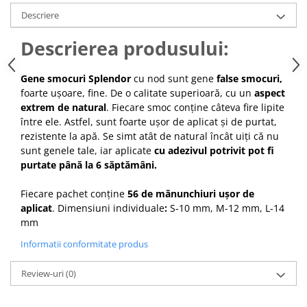
Cap manechin par natural
Descriere
Trepiede cap manechin
Descrierea produsului:
Foarfece de tuns
Foarfece de filat
Gene smocuri Splendor
cu nod sunt gene
false smocuri,
foarte ușoare, fine. De o calitate superioară, cu un
aspect
extrem de natural
. Fiecare smoc conține câteva fire lipite
între ele. Astfel, sunt foarte ușor de aplicat și de purtat,
rezistente la apă. Se simt atât de natural încât uiți că nu
sunt genele tale, iar aplicate
cu adezivul potrivit pot fi
purtate până la 6 săptămâni.
Fiecare pachet conține
56 de mănunchiuri ușor de
aplicat
. Dimensiuni individuale
:
S-10 mm, M-12 mm, L-14
mm
Informatii conformitate produs
Review-uri
(0)