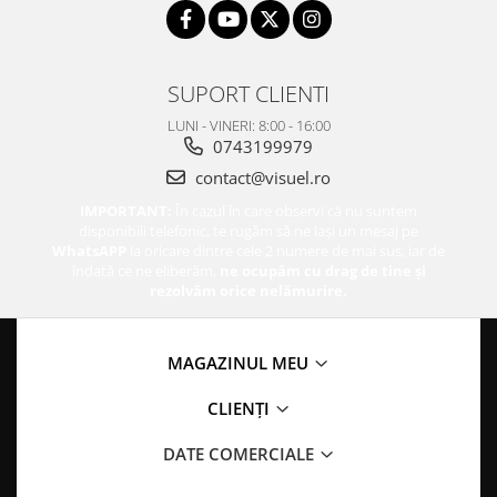
SUPORT CLIENTI
LUNI - VINERI: 8:00 - 16:00
0743199979
contact@visuel.ro
IMPORTANT:
În cazul în care observi că nu suntem
disponibili telefonic, te rugăm să ne lași un mesaj pe
WhatsAPP
la oricare dintre cele 2 numere de mai sus, iar de
îndată ce ne eliberăm,
ne ocupăm cu drag de tine și
rezolvăm orice nelămurire.
MAGAZINUL MEU
CLIENȚI
DATE COMERCIALE