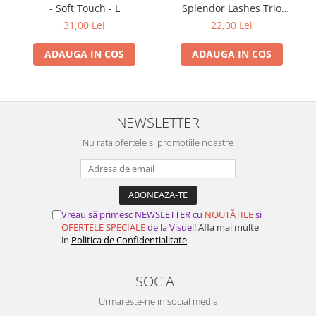
- Soft Touch - L
Splendor Lashes Trio
Combo MIX tip Smocuri 36
31,00 Lei
22,00 Lei
buc - MIX
ADAUGA IN COS
ADAUGA IN COS
NEWSLETTER
Nu rata ofertele si promotiile noastre
Vreau să primesc NEWSLETTER cu
NOUTĂȚILE
și
OFERTELE SPECIALE
de la Visuel!
Afla mai multe
in
Politica de Confidentialitate
SOCIAL
Urmareste-ne in social media