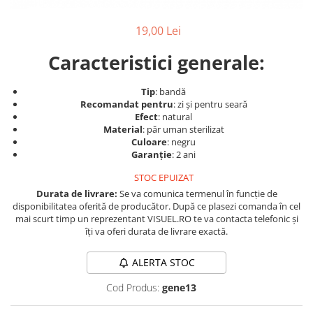
Produse cosmetice vopsit
Splendor
Produse gene si sprancene
Storcatoare tuburi vopsea
Mobilier barber
19,00 Lei
Termix
Boluri pentru vopsit parul
Kit laminare gene si sprancene
Aparatura coafor
Thuya
Caracteristici generale:
Ondulatoare de par
Upgrade
Tip
: bandă
Aparate de sterilizat
XPS
Recomandat pentru
: zi și pentru seară
Placa de creponat parul
Efect
: natural
profesionala
Material
: păr uman sterilizat
Culoare
: negru
Placi de indreptat parul
Garanție
: 2 ani
Uscatoare de par | feonuri
STOC EPUIZAT
Difuzor pentru uscator de par |
Durata de livrare:
Se va comunica termenul în funcție de
feon
disponibilitatea oferită de producător. După ce plasezi comanda în cel
Accesorii coafor
mai scurt timp un reprezentant VISUEL.RO te va contacta telefonic și
îți va oferi durata de livrare exactă.
Oglinzi
Piepteni
ALERTA STOC
Bigudiuri
Cod Produs:
gene13
Ace de par
Perii de par