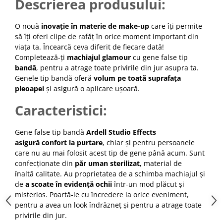
Descrierea produsului:
Cap manechin par natural
Trepiede cap manechin
O nouă
inovație în materie de make-up
care îți permite
să îți oferi clipe de rafăț în orice moment important din
Foarfece de tuns
viața ta. Încearcă ceva diferit de fiecare dată!
Foarfece de filat
Completează-ți
machiajul glamour
cu gene false tip
bandă
, pentru a atrage toate privirile din jur asupra ta.
Genele tip bandă oferă
volum pe toată suprafața
pleoapei
și asigură o aplicare ușoară.
Caracteristici:
Gene false tip bandă
Ardell Studio Effects
asigură confort la purtare
, chiar și pentru persoanele
care nu au mai folosit acest tip de gene până acum. Sunt
confecționate din
păr uman sterilizat,
material de
înaltă calitate. Au proprietatea de a schimba machiajul și
de
a scoate în evidență ochii
într-un mod plăcut și
misterios. Poartă-le cu încredere la orice eveniment,
pentru a avea un look îndrăzneț și pentru a atrage toate
privirile din jur.