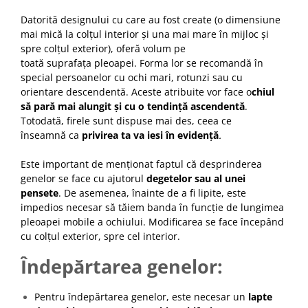
Datorită designului cu care au fost create (o dimensiune
mai mică la colțul interior și una mai mare în mijloc și
spre colțul exterior), oferă volum pe
toată suprafața pleoapei. Forma lor se recomandă în
special persoanelor cu ochi mari, rotunzi sau cu
orientare descendentă. Aceste atribuite vor face o
chiul
să pară mai alungit și cu o tendință ascendentă
.
Totodată, firele sunt dispuse mai des, ceea ce
înseamnă ca
privirea ta va iesi în evidență
.
Este important de menționat faptul că desprinderea
genelor se face cu ajutorul
degetelor sau al unei
pensete
. De asemenea, înainte de a fi lipite, este
impedios necesar să tăiem banda în funcție de lungimea
pleoapei mobile a ochiului. Modificarea se face începând
cu colțul exterior, spre cel interior.
Îndepărtarea genelor:
Pentru îndepărtarea genelor, este necesar un
lapte