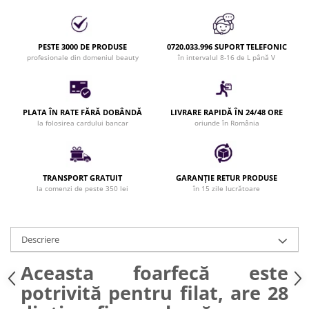
Bijuterii par
Cleme de par
PESTE 3000 DE PRODUSE
0720.033.996 SUPORT TELEFONIC
Agrafe de par
profesionale din domeniul beauty
în intervalul 8-16 de L până V
Clipsuri de par
Pulverizatoare
Elastice de par
PLATA ÎN RATE FĂRĂ DOBÂNDĂ
LIVRARE RAPIDĂ ÎN 24/48 ORE
Permanent par
la folosirea cardului bancar
oriunde în România
Pelerine de tuns profesionale
Pudre fixare par
Cordelute de par
TRANSPORT GRATUIT
GARANȚIE RETUR PRODUSE
la comenzi de peste 350 lei
în 15 zile lucrătoare
Burete pentru coc
Bandane | turbane
Suporturi ustensile
Descriere
Echipament lucru salon
Accesorii curatare perii si piepteni
Aceasta foarfecă este
Extensii par natural
potrivită pentru filat, are 28
Accesorii extensii par