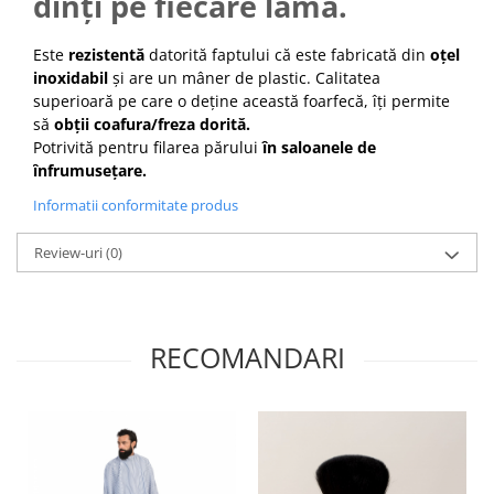
dinți pe fiecare lamă.
Cap manechin par natural
Trepiede cap manechin
Este
rezistentă
datorită faptului că este fabricată din
oțel
inoxidabil
și are un mâner de plastic. Calitatea
Foarfece de tuns
superioară pe care o deține această foarfecă, îți permite
Foarfece de filat
să
obții coafura/freza dorită.
Potrivită pentru filarea părului
în saloanele de
înfrumusețare.
Informatii conformitate produs
Review-uri
(0)
RECOMANDARI