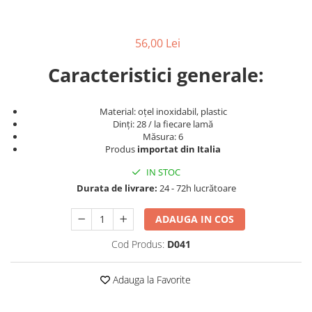
Produse cosmetice vopsit
Splendor
Produse gene si sprancene
Storcatoare tuburi vopsea
Mobilier barber
Termix
Boluri pentru vopsit parul
Kit laminare gene si sprancene
56,00 Lei
Aparatura coafor
Thuya
Caracteristici generale:
Ondulatoare de par
Upgrade
Aparate de sterilizat
XPS
Material: oțel inoxidabil, plastic
Placa de creponat parul
Dinți: 28 / la fiecare lamă
profesionala
Măsura: 6
Placi de indreptat parul
Produs
importat din Italia
Uscatoare de par | feonuri
IN STOC
Difuzor pentru uscator de par |
Durata de livrare:
24 - 72h lucrătoare
feon
Accesorii coafor
ADAUGA IN COS
Oglinzi
Cod Produs:
D041
Piepteni
Bigudiuri
Adauga la Favorite
Ace de par
Perii de par