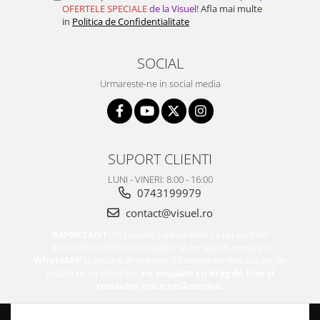
OFERTELE SPECIALE
de la Visuel!
Afla mai multe
in
Politica de Confidentialitate
SOCIAL
Urmareste-ne in social media
SUPORT CLIENTI
LUNI - VINERI: 8:00 - 16:00
0743199979
contact@visuel.ro
IMPORTANT:
În cazul în care observi că nu suntem
disponibili telefonic, te rugăm să ne lași un mesaj pe
WhatsAPP
la oricare dintre cele 2 numere de mai sus, iar de
îndată ce ne eliberăm,
ne ocupăm cu drag de tine și
rezolvăm orice nelămurire.