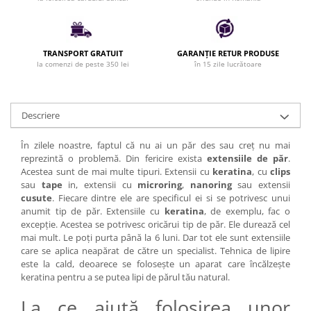
Bijuterii par
Cleme de par
Agrafe de par
TRANSPORT GRATUIT
GARANȚIE RETUR PRODUSE
la comenzi de peste 350 lei
în 15 zile lucrătoare
Clipsuri de par
Pulverizatoare
Elastice de par
Descriere
Permanent par
Pelerine de tuns profesionale
În zilele noastre, faptul că nu ai un păr des sau creț nu mai
Pudre fixare par
reprezintă o problemă. Din fericire exista
extensiile de păr
.
Acestea sunt de mai multe tipuri. Extensii cu
keratina
, cu
clips
Cordelute de par
sau
tape
in, extensii cu
microring
,
nanoring
sau extensii
Burete pentru coc
cusute
. Fiecare dintre ele are specificul ei si se potrivesc unui
Bandane | turbane
anumit tip de păr. Extensiile cu
keratina
, de exemplu, fac o
excepție. Acestea se potrivesc oricărui tip de păr. Ele durează cel
Suporturi ustensile
mai mult. Le poți purta până la 6 luni. Dar tot ele sunt extensiile
Echipament lucru salon
care se aplica neapărat de către un specialist. Tehnica de lipire
este la cald, deoarece se folosește un aparat care încălzește
Accesorii curatare perii si piepteni
keratina pentru a se putea lipi de părul tău natural.
Extensii par natural
La ce ajută folosirea unor
Accesorii extensii par