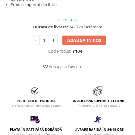
Produse cosmetice vopsit
Produs importat din Italia
Splendor
Produse gene si sprancene
Storcatoare tuburi vopsea
Mobilier barber
Termix
Boluri pentru vopsit parul
Kit laminare gene si sprancene
IN STOC
Aparatura coafor
Thuya
Durata de livrare:
24 - 72h lucrătoare
Ondulatoare de par
Upgrade
ADAUGA IN COS
Aparate de sterilizat
XPS
Placa de creponat parul
Cod Produs:
Y104
profesionala
Placi de indreptat parul
Adauga la Favorite
Uscatoare de par | feonuri
Difuzor pentru uscator de par |
feon
Accesorii coafor
Oglinzi
PESTE 3000 DE PRODUSE
0720.033.996 SUPORT TELEFONIC
profesionale din domeniul beauty
în intervalul 8-16 de L până V
Piepteni
Bigudiuri
Ace de par
PLATA ÎN RATE FĂRĂ DOBÂNDĂ
LIVRARE RAPIDĂ ÎN 24/48 ORE
Perii de par
la folosirea cardului bancar
oriunde în România