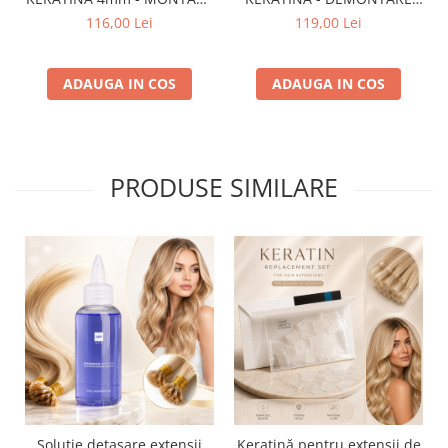
EXTENSII
EXTENSII
116,00 Lei
119,00 Lei
ADAUGA IN COS
ADAUGA IN COS
PRODUSE SIMILARE
Soluție detașare extensii
Keratină pentru extensii de