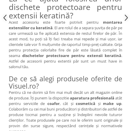
dischete protectoare pentru
Cap manechin par natural
extensii keratină?
Trepiede cap manechin
Foarfece de tuns
Acest accesoriu este foarte potrivit pentru
montarea
extensiilor cu keratină
. El are rolul de a separa șuvița de păr pe
Foarfece de filat
care urmează sa fie aplicată extensia de restul firelor de păr. În
acest mod, tu poți să îți faci treaba mai repede și mai ușor, iar
clientele tale vor fi mulțumite de raportul timp-preț-calitate. Grija
pentru protecția celorlalte fire de păr este lăsată complet în
seama
dischetelor protectoare pentru extensii keratină
.
Astfel de accesorii pentru extentii păr sunt un must have in
salonul tău.
De ce să alegi produsele oferite de
Visuel.ro?
Pentru că ne dorim să fim mai mult decât un alt magazin online
de produse. Îți punem la dispozitie
aparatura profesională
atât
pentru serviciile de
coafor
, cât și
cosmetică
și
make up
.
Colaborăm cu cei mai buni producători și distribuitori de astfel de
produse tocmai pentru a susține și îndeplini nevoile tuturor
clienților. Toate produsele pe care noi le oferim sunt originale și
provin din surse sigure, respectând cerințele și normativele