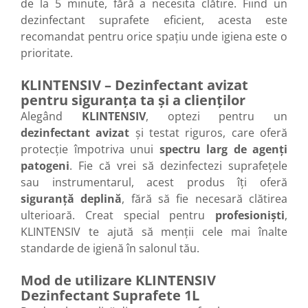
de la 5 minute, fără a necesita clătire. Fiind un
dezinfectant suprafete eficient, acesta este
recomandat pentru orice spațiu unde igiena este o
prioritate.
KLINTENSIV – Dezinfectant avizat
pentru siguranța ta și a clienților
Alegând
KLINTENSIV
, optezi pentru un
dezinfectant avizat
și testat riguros, care oferă
protecție împotriva unui
spectru larg de agenți
patogeni
. Fie că vrei să dezinfectezi suprafețele
sau instrumentarul, acest produs îți oferă
siguranță deplină
, fără să fie necesară clătirea
ulterioară. Creat special pentru
profesioniști
,
KLINTENSIV te ajută să menții cele mai înalte
standarde de igienă în salonul tău.
Mod de utilizare KLINTENSIV
Dezinfectant Suprafete 1L