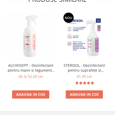
NOU
ALCHOSEPT - Dezinfectant
STERISOL - Dezinfectant
pentru maini si tegumente
pentru suprafețe și
1L
instrumentar 1L - gata de
de la 52,00 Lei
41,00 Lei
utilizare
ADAUGA IN COS
ADAUGA IN COS