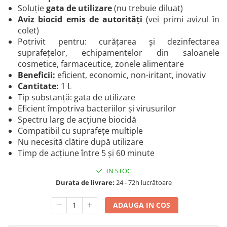
Produse cosmetice vopsit
Soluție
gata de utilizare
(nu trebuie diluat)
Splendor
Produse gene si sprancene
Storcatoare tuburi vopsea
Mobilier barber
Aviz biocid emis de autorități
(vei primi avizul în
Termix
Boluri pentru vopsit parul
Kit laminare gene si sprancene
colet)
Aparatura coafor
Thuya
Potrivit pentru: curățarea și dezinfectarea
suprafețelor, echipamentelor din saloanele
Ondulatoare de par
Upgrade
cosmetice, farmaceutice, zonele alimentare
Aparate de sterilizat
XPS
Beneficii:
eficient, economic, non-iritant, inovativ
Placa de creponat parul
Cantitate:
1 L
profesionala
Tip substanță: gata de utilizare
Placi de indreptat parul
Eficient împotriva bacteriilor și virusurilor
Uscatoare de par | feonuri
Spectru larg de acțiune biocidă
Compatibil cu suprafețe multiple
Difuzor pentru uscator de par |
Nu necesită clătire după utilizare
feon
Timp de acțiune între 5 și 60 minute
Accesorii coafor
Oglinzi
IN STOC
Durata de livrare:
24 - 72h lucrătoare
Piepteni
Bigudiuri
ADAUGA IN COS
Ace de par
Perii de par