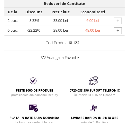
Reduceri de Cantitate
Bijuterii par
De la
Discount
Pret
/ buc
Economisesti
Cleme de par
+
Agrafe de par
2
buc.
-8.33%
33,00 Lei
6,00 Lei
Clipsuri de par
+
6
buc.
-22.22%
28,00 Lei
48,00 Lei
Pulverizatoare
Elastice de par
Cod Produs:
KLI22
Permanent par
Adauga la Favorite
Pelerine de tuns profesionale
Pudre fixare par
Cordelute de par
Burete pentru coc
Bandane | turbane
PESTE 3000 DE PRODUSE
0720.033.996 SUPORT TELEFONIC
Suporturi ustensile
profesionale din domeniul beauty
în intervalul 8-16 de L până V
Echipament lucru salon
Accesorii curatare perii si piepteni
Extensii par natural
PLATA ÎN RATE FĂRĂ DOBÂNDĂ
LIVRARE RAPIDĂ ÎN 24/48 ORE
la folosirea cardului bancar
oriunde în România
Accesorii extensii par