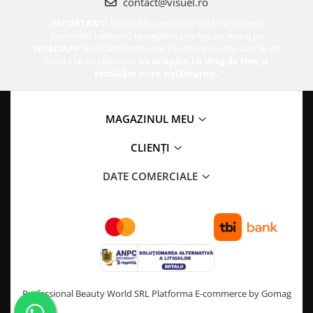
contact@visuel.ro
IMPORTANT:
În cazul în care observi că nu suntem
disponibili telefonic, te rugăm să ne lași un mesaj pe
WhatsAPP
la oricare dintre cele 2 numere de mai sus, iar de
îndată ce ne eliberăm,
ne ocupăm cu drag de tine și
rezolvăm orice nelămurire.
MAGAZINUL MEU
CLIENȚI
DATE COMERCIALE
Professional Beauty World SRL
Platforma E-commerce by Gomag