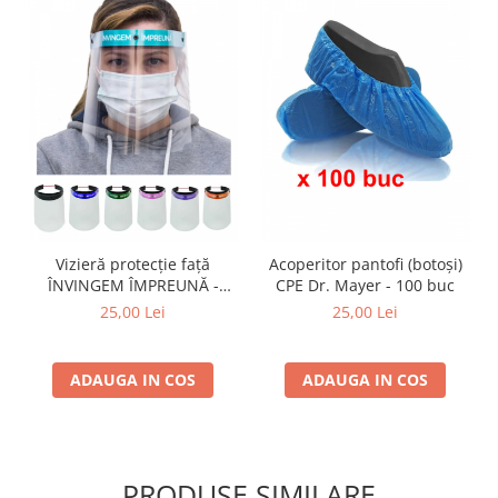
Vizieră protecție față
Acoperitor pantofi (botoși)
ÎNVINGEM ÎMPREUNĂ -
CPE Dr. Mayer - 100 buc
NEAGRĂ
25,00 Lei
25,00 Lei
ADAUGA IN COS
ADAUGA IN COS
PRODUSE SIMILARE