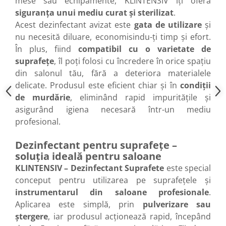
mese sau echipamente, KLINTENSIV îți oferă
siguranța unui mediu curat și sterilizat
.
Acest dezinfectant avizat este
gata de utilizare
și
nu necesită diluare, economisindu-ți timp și efort.
În plus, fiind
compatibil cu o varietate de
suprafețe
, îl poți folosi cu încredere în orice spațiu
din salonul tău, fără a deteriora materialele
delicate. Produsul este eficient chiar și în
condiții
de murdărie
, eliminând rapid impuritățile și
asigurând igiena necesară într-un mediu
profesional.
Dezinfectant pentru suprafețe –
soluția ideală pentru saloane
KLINTENSIV – Dezinfectant Suprafete
este special
conceput pentru utilizarea pe suprafețele și
instrumentarul din saloane profesionale
.
Aplicarea este simplă, prin
pulverizare sau
ștergere
, iar produsul acționează rapid, începând