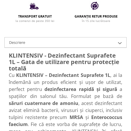
Cap manechin par natural
Trepiede cap manechin
TRANSPORT GRATUIT
GARANȚIE RETUR PRODUSE
la comenzi de peste 350 lei
în 15 zile lucrătoare
Foarfece de tuns
Foarfece de filat
Descriere
KLINTENSIV - Dezinfectant Suprafete
1L – Gata de utilizare pentru protecție
totală
Cu
KLINTENSIV – Dezinfectant Suprafete 1L
, ai la
îndemână un produs eficient și ușor de utilizat,
perfect pentru
dezinfectarea rapidă și sigură
a
spațiilor din salonul tău. Formulat pe bază de
săruri cuaternare de amoniu
, acest dezinfectant
avizat elimină bacterii, virusuri și ciuperci, inclusiv
tulpini rezistente precum
MRSA
și
Enterococcus
faecium
. Fie că este vorba de suprafețe de lucru,