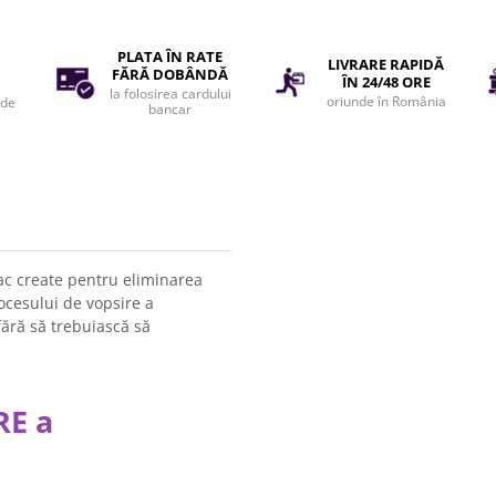
PLATA ÎN RATE
LIVRARE RAPIDĂ
FĂRĂ DOBÂNDĂ
ÎN 24/48 ORE
la folosirea cardului
oriunde în România
 de
bancar
 create pentru eliminarea
ocesului de vopsire a
fără să trebuiască să
.
RE a