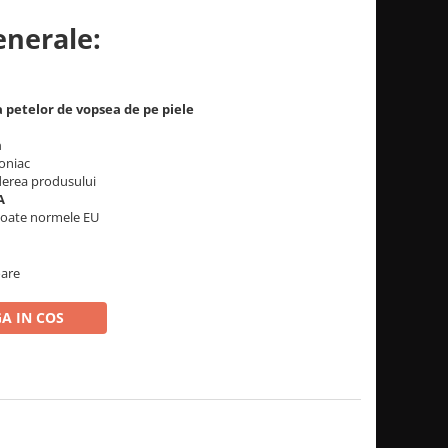
enerale:
 petelor de vopsea de pe piele
m
moniac
iderea produsului
A
toate normele EU
oare
A IN COS