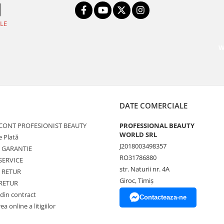
LE
W
DATE COMERCIALE
 CONT PROFESIONIST BEAUTY
PROFESSIONAL BEAUTY
WORLD SRL
 Plată
J2018003498357
de GARANTIE
RO31786880
SERVICE
str. Naturii nr. 4A
e RETUR
Giroc, Timiș
 RETUR
din contract
Contacteaza-ne
a online a litigiilor