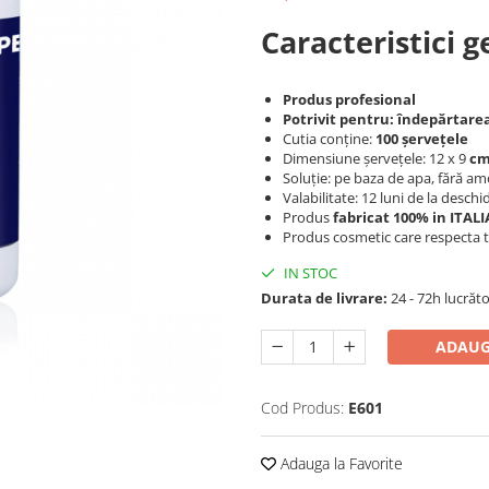
Caracteristici g
Produs profesional
Potrivit pentru: îndepărtarea
Cutia conține:
100 șervețele
Dimensiune șervețele: 12 x 9
c
Soluție: pe baza de apa, fără a
Valabilitate: 12 luni de la desch
Produs
fabricat 100% in ITALI
Produs cosmetic care respecta 
IN STOC
Durata de livrare:
24 - 72h lucrăt
ADAUG
Cod Produs:
E601
Adauga la Favorite