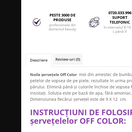
Produse cosmetice vopsit
Splendor
Produse gene si sprancene
Storcatoare tuburi vopsea
Mobilier barber
0720.033.996
Termix
PESTE 3000 DE
Boluri pentru vopsit parul
Kit laminare gene si sprancene
SUPORT
PRODUSE
TELEFONIC
Aparatura coafor
Thuya
profesionale din
în intervalul 8-16
domeniul beauty
L până V
Ondulatoare de par
Upgrade
Aparate de sterilizat
XPS
Placa de creponat parul
profesionala
Review-uri
(0)
Descriere
Placi de indreptat parul
Uscatoare de par | feonuri
moi din amestec de bumbac
Noile șervețele Off Color
Difuzor pentru uscator de par |
petelor de vopsea de pe piele, rezultate în urma pr
feon
părului. Elimină până și culorile închise de vopsea 
Accesorii coafor
insistați. Soluția este pe bază de apa, fără amoniac
Oglinzi
Dimensiunea fiecărui șervețel este de 9 X 12 cm.
Piepteni
INSTRUCȚIUNI DE FOLOSI
Bigudiuri
șervețelelor OFF COLOR:
Ace de par
Perii de par