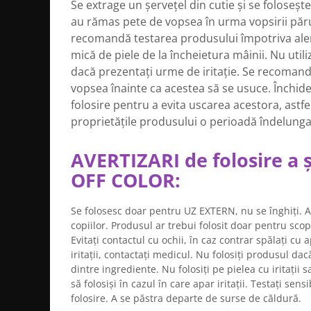
Se extrage un șervețel din cutie și se foloseșt
Bijuterii par
au rămas pete de vopsea în urma vopsirii părul
Cleme de par
recomandă testarea produsului împotriva aler
Agrafe de par
mică de piele de la încheietura mâinii. Nu util
Clipsuri de par
dacă prezentați urme de iritație. Se recomand
Pulverizatoare
vopsea înainte ca acestea să se usuce. Închide
Elastice de par
folosire pentru a evita uscarea acestora, astfe
proprietățile produsului o perioadă îndelunga
Permanent par
Pelerine de tuns profesionale
AVERTIZARI de folosire a 
Pudre fixare par
OFF COLOR:
Cordelute de par
Burete pentru coc
Se folosesc doar pentru UZ EXTERN, nu se înghiți. 
Bandane | turbane
copiilor. Produsul ar trebui folosit doar pentru scop
Suporturi ustensile
Evitați contactul cu ochii, în caz contrar spălați cu
Echipament lucru salon
iritații, contactați medicul. Nu folosiți produsul dac
Accesorii curatare perii si piepteni
dintre ingrediente. Nu folosiți pe pielea cu iritații 
Extensii par natural
să folosiși în cazul în care apar iritații. Testați sensi
folosire. A se păstra departe de surse de căldură.
Accesorii extensii par