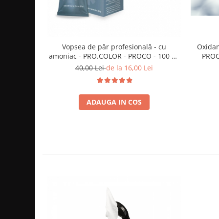
Oxida
Vopsea de păr profesională - cu
PROCO
amoniac - PRO.COLOR - PROCO - 100 ml
- 1/0 NEGRU
40,00 Lei
de la 16,00 Lei
ADAUGA IN COS