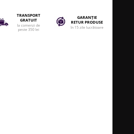
TRANSPORT
GARANȚIE
GRATUIT
RETUR PRODUSE
la comenzi de
în 15 zile lucrătoare
peste 350 lei