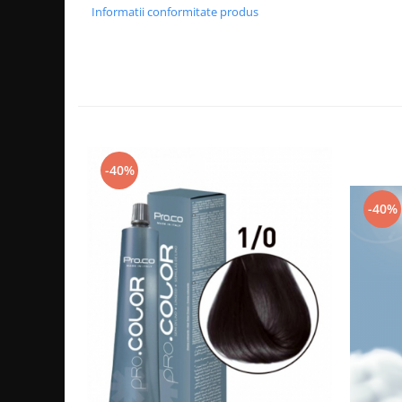
Informatii conformitate produs
Cap manechin par natural
Trepiede cap manechin
Foarfece de tuns
Foarfece de filat
-40%
-40%