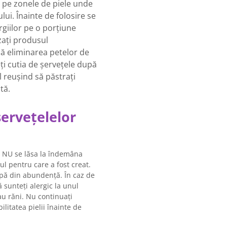
e pe zonele de piele unde
ui. Înainte de folosire se
giilor pe o porțiune
izați produsul
ă eliminarea petelor de
ți cutia de șervețele după
l reușind să păstrați
tă.
șervețelelor
A NU se lăsa la îndemâna
ul pentru care a fost creat.
 apă din abundență. În caz de
ă sunteți alergic la unul
sau răni. Nu continuați
bilitatea pielii înainte de