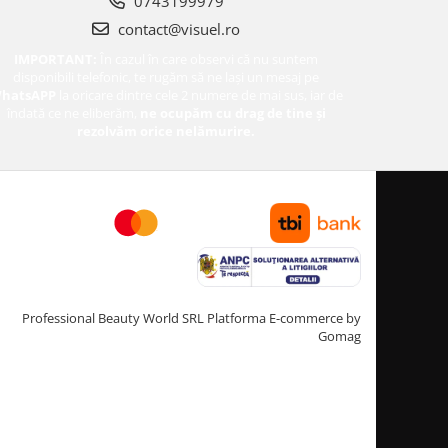
0743199979
contact@visuel.ro
IMPORTANT:
În cazul în care observi că nu suntem
disponibili telefonic, te rugăm să ne lași un mesaj pe
hatsAPP
la oricare dintre cele 2 numere de mai sus, iar de
îndată ce ne eliberăm,
ne ocupăm cu drag de tine și
rezolvăm orice nelămurire.
Professional Beauty World SRL
Platforma E-commerce by
Gomag