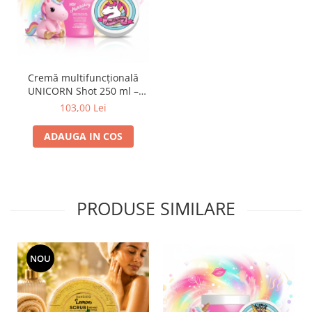
Cremă multifuncțională
UNICORN Shot 250 ml –
hidratare corp, față, mâini,
103,00 Lei
păr și buze
ADAUGA IN COS
PRODUSE SIMILARE
NOU