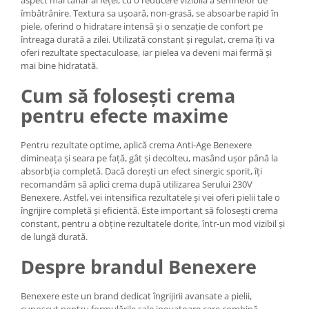
aspect mai tânăr al feței, cu o reducere vizibilă a semnelor de
îmbătrânire. Textura sa ușoară, non-grasă, se absoarbe rapid în
piele, oferind o hidratare intensă și o senzație de confort pe
întreaga durată a zilei. Utilizată constant și regulat, crema îți va
oferi rezultate spectaculoase, iar pielea va deveni mai fermă și
mai bine hidratată.
Cum să folosești crema
pentru efecte maxime
Pentru rezultate optime, aplică crema Anti-Age Benexere
dimineața și seara pe față, gât și decolteu, masând ușor până la
absorbția completă. Dacă dorești un efect sinergic sporit, îți
recomandăm să aplici crema după utilizarea Serului 230V
Benexere. Astfel, vei intensifica rezultatele și vei oferi pielii tale o
îngrijire completă și eficientă. Este important să folosești crema
constant, pentru a obține rezultatele dorite, într-un mod vizibil și
de lungă durată.
Despre brandul Benexere
Benexere este un brand dedicat îngrijirii avansate a pielii,