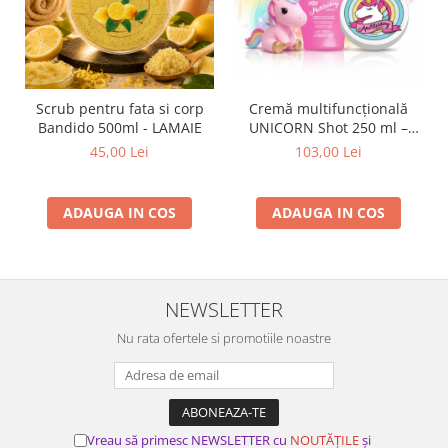
Scrub pentru fata si corp
Cremă multifuncțională
Bandido 500ml - LAMAIE
UNICORN Shot 250 ml –
hidratare corp, față, mâini,
45,00 Lei
103,00 Lei
păr și buze
ADAUGA IN COS
ADAUGA IN COS
NEWSLETTER
Nu rata ofertele si promotiile noastre
Vreau să primesc NEWSLETTER cu
NOUTĂȚILE
și