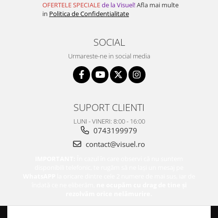
OFERTELE SPECIALE
de la Visuel!
Afla mai multe
in
Politica de Confidentialitate
SOCIAL
Urmareste-ne in social media
SUPORT CLIENTI
LUNI - VINERI: 8:00 - 16:00
0743199979
contact@visuel.ro
IMPORTANT:
În cazul în care observi că nu suntem
disponibili telefonic, te rugăm să ne lași un mesaj pe
WhatsAPP
la oricare dintre cele 2 numere de mai sus, iar de
îndată ce ne eliberăm,
ne ocupăm cu drag de tine și
rezolvăm orice nelămurire.