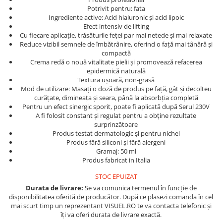
Produse cosmetice vopsit
Splendor
Potrivit pentru: fata
Produse gene si sprancene
Storcatoare tuburi vopsea
Mobilier barber
Ingrediente active: Acid hialuronic și acid lipoic
Termix
Boluri pentru vopsit parul
Efect intensiv de lifting
Kit laminare gene si sprancene
Cu fiecare aplicație, trăsăturile feței par mai netede și mai relaxate
Aparatura coafor
Thuya
Reduce vizibil semnele de îmbătrânire, oferind o față mai tânără și
compactă
Ondulatoare de par
Upgrade
Crema redă o nouă vitalitate pielii și promovează refacerea
Aparate de sterilizat
XPS
epidermică naturală
Placa de creponat parul
Textura ușoară, non-grasă
Mod de utilizare: Masați o doză de produs pe față, gât și decolteu
profesionala
curățate, dimineața și seara, până la absorbția completă
Placi de indreptat parul
Pentru un efect sinergic sporit, poate fi aplicată după Serul 230V
Uscatoare de par | feonuri
A fi folosit constant și regulat pentru a obține rezultate
surprinzătoare
Difuzor pentru uscator de par |
Produs testat dermatologic și pentru nichel
feon
Produs fără siliconi și fără alergeni
Accesorii coafor
Gramaj: 50 ml
Produs fabricat in Italia
Oglinzi
STOC EPUIZAT
Piepteni
Durata de livrare:
Se va comunica termenul în funcție de
Bigudiuri
disponibilitatea oferită de producător. După ce plasezi comanda în cel
Ace de par
mai scurt timp un reprezentant VISUEL.RO te va contacta telefonic și
îți va oferi durata de livrare exactă.
Perii de par