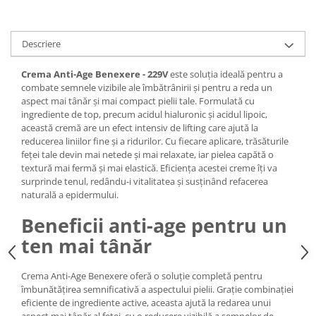
Cap manechin par natural
Trepiede cap manechin
Descriere
Foarfece de tuns
Foarfece de filat
Crema Anti-Age Benexere - 229V
este soluția ideală pentru a
combate semnele vizibile ale îmbătrânirii și pentru a reda un
aspect mai tânăr și mai compact pielii tale. Formulată cu
ingrediente de top, precum acidul hialuronic și acidul lipoic,
această cremă are un efect intensiv de lifting care ajută la
reducerea liniilor fine și a ridurilor. Cu fiecare aplicare, trăsăturile
feței tale devin mai netede și mai relaxate, iar pielea capătă o
textură mai fermă și mai elastică. Eficiența acestei creme îți va
surprinde tenul, redându-i vitalitatea și susținând refacerea
naturală a epidermului.
Beneficii anti-age pentru un
ten mai tânăr
Crema Anti-Age Benexere oferă o soluție completă pentru
îmbunătățirea semnificativă a aspectului pielii. Grație combinației
eficiente de ingrediente active, aceasta ajută la redarea unui