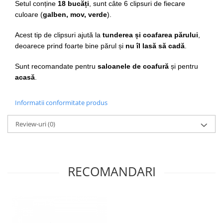
Setul conține
18 bucăți
, sunt câte 6 clipsuri de fiecare
Cap manechin par natural
culoare (
galben, mov, verde
).
Trepiede cap manechin
Acest tip de clipsuri ajută la
tunderea și coafarea părului
,
Foarfece de tuns
deoarece prind foarte bine părul și
nu îl lasă să cadă
.
Foarfece de filat
Sunt recomandate pentru
saloanele de coafură
și pentru
acasă
.
Informatii conformitate produs
Review-uri
(0)
RECOMANDARI