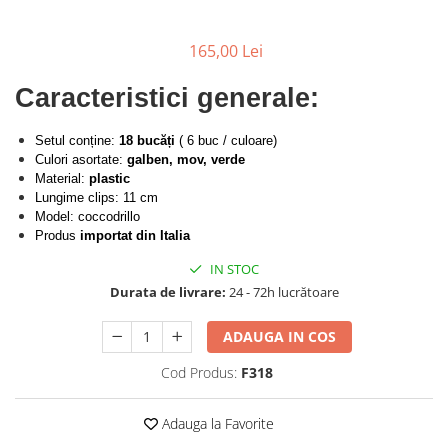
Produse cosmetice vopsit
Splendor
Produse gene si sprancene
Storcatoare tuburi vopsea
Mobilier barber
Termix
165,00 Lei
Boluri pentru vopsit parul
Kit laminare gene si sprancene
Aparatura coafor
Thuya
Caracteristici generale:
Ondulatoare de par
Upgrade
Aparate de sterilizat
XPS
Setul conține:
18 bucăți
( 6 buc / culoare)
Placa de creponat parul
Culori asortate:
galben, mov, verde
Material:
plastic
profesionala
Lungime clips: 11 cm
Placi de indreptat parul
Model: coccodrillo
Uscatoare de par | feonuri
Produs
importat din Italia
Difuzor pentru uscator de par |
IN STOC
feon
Durata de livrare:
24 - 72h lucrătoare
Accesorii coafor
Oglinzi
ADAUGA IN COS
Piepteni
Cod Produs:
F318
Bigudiuri
Ace de par
Adauga la Favorite
Perii de par