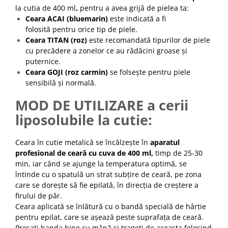
la cutia de 400 ml
,
pentru a avea grijă de pielea ta:
Ceara ACAI (bluemarin)
este indicată a fi
folosită pentru orice tip de piele.
Ceara TITAN (roz)
este recomandată tipurilor de piele
cu precădere a zonelor ce au rădăcini groase și
puternice.
Ceara GOJI (roz carmin)
se folsește pentru piele
sensibilă și normală.
MOD DE UTILIZARE a cerii
liposolubile la cutie:
Ceara în cutie metalică se încălzește în
aparatul
profesional de ceară cu cuva de 400 ml
,
timp de 25-30
min, iar când se ajunge la temperatura optimă, se
întinde cu o spatulă un strat subțire de ceară, pe zona
care se dorește să fie epilată, în direcția de creștere a
firului de păr.
Ceara aplicată se înlătură cu o bandă specială de hârtie
pentru epilat, care se așează peste suprafața de ceară.
Presați banda bine cu mână și trageți de aceasta folosind