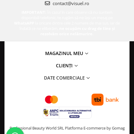
contact@visuel.ro
IMPORTANT:
În cazul în care observi că nu suntem
disponibili telefonic, te rugăm să ne lași un mesaj pe
WhatsAPP
la oricare dintre cele 2 numere de mai sus, iar de
îndată ce ne eliberăm,
ne ocupăm cu drag de tine și
rezolvăm orice nelămurire.
MAGAZINUL MEU
CLIENȚI
DATE COMERCIALE
Professional Beauty World SRL
Platforma E-commerce by Gomag