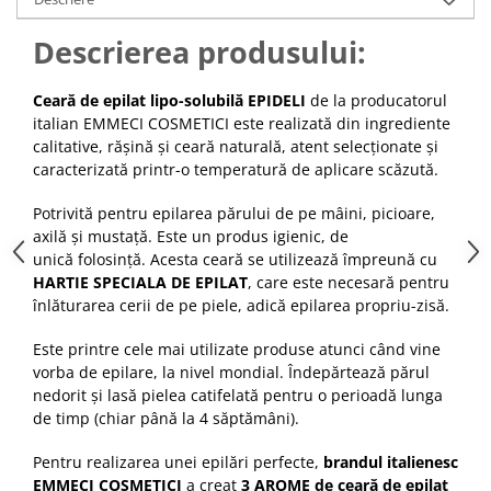
Cap manechin par natural
Descrierea produsului:
Trepiede cap manechin
Foarfece de tuns
Ceară de epilat lipo-solubilă EPIDELI
de la producatorul
Foarfece de filat
italian EMMECI COSMETICI este realizată din ingrediente
calitative, rășină și ceară naturală, atent selecționate și
caracterizată printr-o temperatură de aplicare scăzută.
Potrivită pentru epilarea părului de pe mâini, picioare,
axilă și mustață. Este un produs igienic, de
unică folosință. Acesta ceară se utilizează împreună cu
HARTIE SPECIALA DE EPILAT
, care este necesară pentru
înlăturarea cerii de pe piele, adică epilarea propriu-zisă.
Este printre cele mai utilizate produse atunci când vine
vorba de epilare, la nivel mondial. Îndepărtează părul
nedorit și lasă pielea catifelată pentru o perioadă lunga
de timp (chiar până la 4 săptămâni).
Pentru realizarea unei epilări perfecte,
brandul italienesc
EMMECI COSMETICI
a creat
3 AROME de ceară de epilat