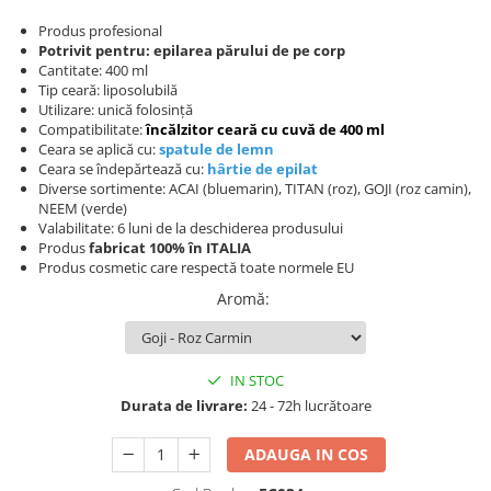
Produse cosmetice vopsit
Splendor
Produse gene si sprancene
Storcatoare tuburi vopsea
Mobilier barber
Produs profesional
Potrivit pentru:
epilarea părului de pe corp
Termix
Boluri pentru vopsit parul
Kit laminare gene si sprancene
Cantitate: 400 ml
Aparatura coafor
Thuya
Tip ceară: liposolubilă
Utilizare: unică folosință
Ondulatoare de par
Upgrade
Compatibilitate:
încălzitor ceară cu cuvă de 400 ml
Aparate de sterilizat
Ceara se aplică cu:
spatule de lemn
XPS
Ceara se îndepărtează cu:
hârtie de epilat
Placa de creponat parul
Diverse sortimente: ACAI (bluemarin), TITAN (roz), GOJI (roz camin),
profesionala
NEEM (verde)
Placi de indreptat parul
Valabilitate: 6 luni de la deschiderea produsului
Produs
fabricat 100% în ITALIA
Uscatoare de par | feonuri
Produs cosmetic care respectă toate normele EU
Difuzor pentru uscator de par |
Aromă
:
feon
Accesorii coafor
Oglinzi
IN STOC
Piepteni
Durata de livrare:
24 - 72h lucrătoare
Bigudiuri
Ace de par
ADAUGA IN COS
Perii de par