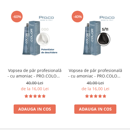
-60%
-40%
Vopsea de păr profesională
Vopsea de păr profesională
- cu amoniac - PRO.COLOR -
- cu amoniac - PRO.COLOR -
PROCO - 100 ml - P000 -
PROCO - 100 ml - 5/11
40,00 Lei
40,00 Lei
POTENTIATOR DE
CASTANIU DESCHIS
de la 16,00 Lei
de la 16,00 Lei
DESCHIDERE
CENUSIU INTENS
ADAUGA IN COS
ADAUGA IN COS