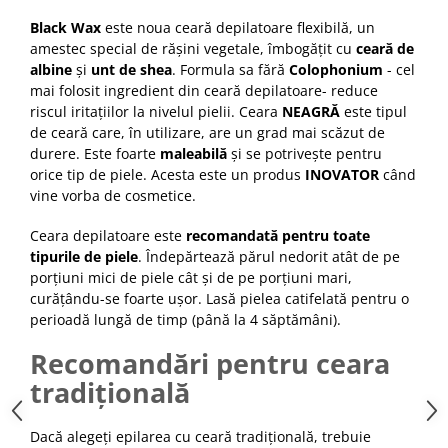
Cap manechin par natural
Black Wax
este noua ceară depilatoare flexibilă, un
Trepiede cap manechin
amestec special de rășini vegetale, îmbogățit cu
ceară de
albine
și
unt de shea
. Formula sa fără
Colophonium
- cel
Foarfece de tuns
mai folosit ingredient din ceară depilatoare- reduce
Foarfece de filat
riscul iritațiilor la nivelul pielii.
Ceara
NEAGRĂ
este tipul
de ceară care, în utilizare, are un grad mai scăzut de
durere. Este foarte
maleabilă
și se potrivește pentru
orice tip de piele. Acesta este un produs
INOVATOR
când
vine vorba de cosmetice.
Ceara depilatoare este
recomandată pentru toate
tipurile de piele
. Îndepărtează părul nedorit atât de pe
porțiuni mici de piele cât și de pe porțiuni mari,
curățându-se foarte ușor. Lasă pielea catifelată pentru o
perioadă lungă de timp (până la 4 săptămâni).
Recomandări pentru ceara
tradițională
Dacă alegeți epilarea cu ceară tradițională, trebuie