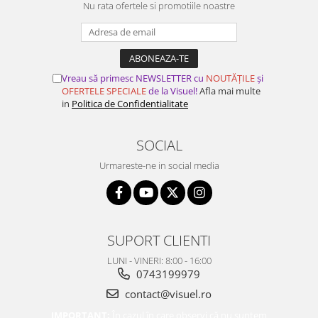
Nu rata ofertele si promotiile noastre
Vreau să primesc NEWSLETTER cu
NOUTĂȚILE
și
OFERTELE SPECIALE
de la Visuel!
Afla mai multe
in
Politica de Confidentialitate
SOCIAL
Urmareste-ne in social media
SUPORT CLIENTI
LUNI - VINERI: 8:00 - 16:00
0743199979
contact@visuel.ro
IMPORTANT:
În cazul în care observi că nu suntem