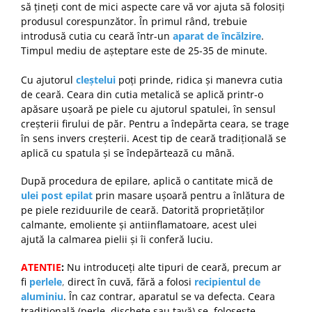
să țineți cont de mici aspecte care vă vor ajuta să folosiți
produsul corespunzător. În primul rând, trebuie
introdusă cutia cu ceară într-un
aparat de încălzire
.
Timpul mediu de așteptare este de 25-35 de minute.
Cu ajutorul
cleștelui
poți prinde, ridica și manevra cutia
de ceară. Ceara din cutia metalică se aplică printr-o
apăsare ușoară pe piele cu ajutorul spatulei, în sensul
creșterii firului de păr. Pentru a îndepărta ceara, se trage
în sens invers creșterii.
Acest tip de ceară tradițională se
aplică cu spatula și se îndepărtează cu mână.
După procedura de epilare, aplică o cantitate mică de
ulei post epilat
prin masare ușoară pentru a înlătura de
pe piele reziduurile de ceară. Datorită proprietăților
calmante, emoliente și antiinflamatoare, acest ulei
ajută la calmarea pielii și îi conferă luciu.
ATENTIE
:
Nu introduceți alte tipuri de ceară, precum ar
fi
perlele
,
direct în cuvă, fără a folosi
recipientul de
aluminiu
. În caz contrar, aparatul se va defecta. Ceara
tradițională (perle, dischete sau tavă) se folosește