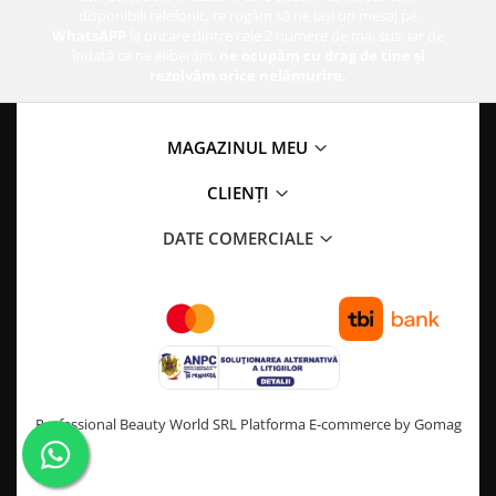
disponibili telefonic, te rugăm să ne lași un mesaj pe
WhatsAPP
la oricare dintre cele 2 numere de mai sus, iar de
îndată ce ne eliberăm,
ne ocupăm cu drag de tine și
rezolvăm orice nelămurire.
MAGAZINUL MEU
CLIENȚI
DATE COMERCIALE
Professional Beauty World SRL
Platforma E-commerce by Gomag