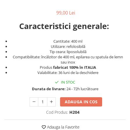
Produse cosmetice vopsit
Splendor
Produse gene si sprancene
Storcatoare tuburi vopsea
Mobilier barber
99,00 Lei
Termix
Boluri pentru vopsit parul
Kit laminare gene si sprancene
Aparatura coafor
Thuya
Caracteristici generale:
Ondulatoare de par
Upgrade
Aparate de sterilizat
XPS
Cantitate: 400 ml
Utilizare: refolosibilă
Placa de creponat parul
Tip ceara: liposolubilă
profesionala
Compatibilitate: încălzitor de 400 ml, epilarea cu spatula de lemn
Placi de indreptat parul
sau inox
Produs
fabricat 100% în ITALIA
Uscatoare de par | feonuri
Valabilitate: 36 luni de la deschidere
Difuzor pentru uscator de par |
feon
IN STOC
Accesorii coafor
Durata de livrare:
24 - 72h lucrătoare
Oglinzi
ADAUGA IN COS
Piepteni
Cod Produs:
H204
Bigudiuri
Ace de par
Adauga la Favorite
Perii de par