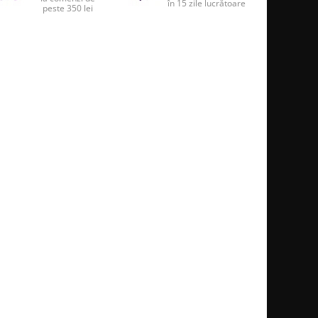
în 15 zile lucrătoare
peste 350 lei