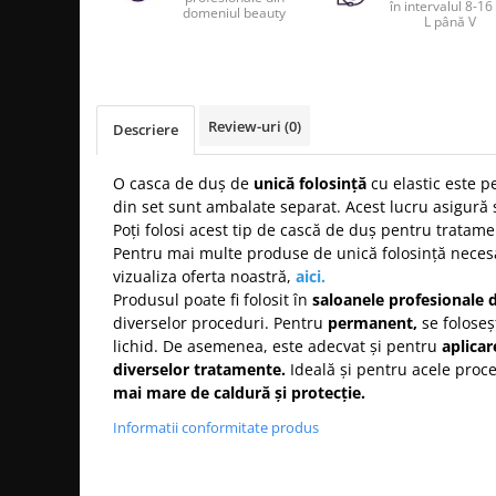
Produse cosmetice vopsit
în intervalul 8-16
domeniul beauty
Splendor
L până V
Produse gene si sprancene
Storcatoare tuburi vopsea
Mobilier barber
Termix
Boluri pentru vopsit parul
Kit laminare gene si sprancene
Aparatura coafor
Thuya
Ondulatoare de par
Upgrade
Review-uri
(0)
Descriere
Aparate de sterilizat
XPS
Placa de creponat parul
O casca de duș de
unică folosință
cu elastic este p
profesionala
din set sunt ambalate separat. Acest lucru asigură 
Placi de indreptat parul
Poți folosi acest tip de cască de duș pentru tratam
Pentru mai multe produse de unică folosință necesa
Uscatoare de par | feonuri
vizualiza oferta noastră,
aici.
Difuzor pentru uscator de par |
Produsul poate fi folosit în
saloanele profesionale 
feon
diverselor proceduri. Pentru
permanent,
se foloseș
Accesorii coafor
lichid. De asemenea, este adecvat și pentru
aplicar
diverselor tratamente.
Ideală și pentru acele proc
Oglinzi
mai mare de caldură și protecție.
Piepteni
Informatii conformitate produs
Bigudiuri
Ace de par
Perii de par