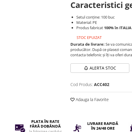
Caracteristici g
Setul conține: 100 buc
Material: PE
Produs fabricat
100% în ITALIA
STOC EPUIZAT
Durata de livrare:
Se va comunica 
producător. După ce plasezi comand
contacta telefonic și îți va oferi dur
ALERTA STOC
Cod Produs:
ACC402
Adauga la Favorite
PLATA ÎN RATE
LIVRARE RAPIDĂ
FĂRĂ DOBÂNDĂ
ÎN 24/48 ORE
la folosirea cardului