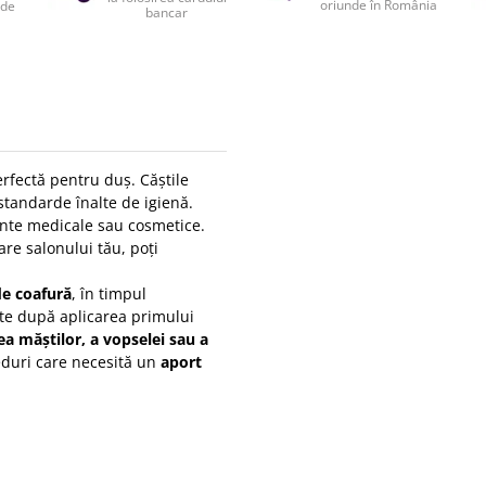
oriunde în România
 de
bancar
erfectă pentru duș. Căștile
standarde înalte de igienă.
ente medicale sau cosmetice.
re salonului tău, poți
de coafură
, în timpul
te după aplicarea primului
ea măștilor, a vopselei sau a
eduri care necesită un
aport