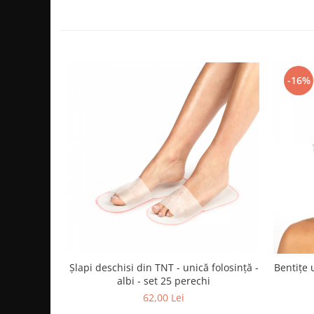
Bijuterii par
Cleme de par
Agrafe de par
Clipsuri de par
-16%
Pulverizatoare
Elastice de par
Permanent par
Pelerine de tuns profesionale
Pudre fixare par
Cordelute de par
Burete pentru coc
Bandane | turbane
Suporturi ustensile
Echipament lucru salon
Șlapi deschisi din TNT - unică folosință -
Bentițe 
Accesorii curatare perii si piepteni
albi - set 25 perechi
Extensii par natural
62,00 Lei
Accesorii extensii par