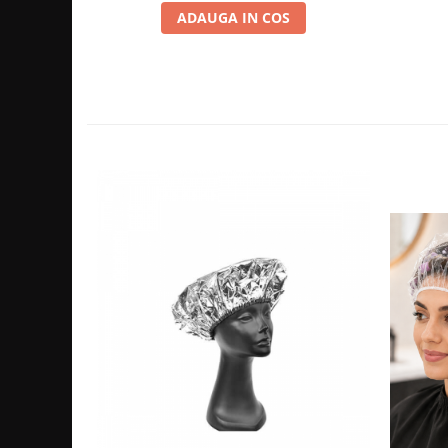
Cap manechin par natural
ADAUGA IN COS
Trepiede cap manechin
Foarfece de tuns
Foarfece de filat