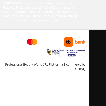
IMPORTANT:
În cazul în care observi că nu suntem
disponibili telefonic, te rugăm să ne lași un mesaj pe
hatsAPP
la oricare dintre cele 2 numere de mai sus, iar de
îndată ce ne eliberăm,
ne ocupăm cu drag de tine și
rezolvăm orice nelămurire.
Professional Beauty World SRL
Platforma E-commerce by
Gomag