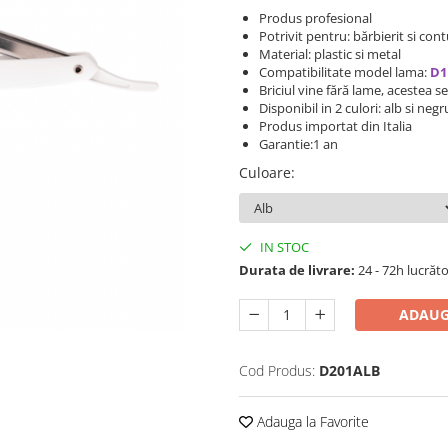
Produs profesional
Potrivit pentru: bărbierit si cont
Material: plastic si metal
Compatibilitate model lama:
D1
Briciul vine fără lame, acestea 
Disponibil in 2 culori: alb si negr
Produs importat din Italia
Garantie:1 an
Culoare
:
IN STOC
Durata de livrare:
24 - 72h lucrăt
ADAUG
Cod Produs:
D201ALB
Adauga la Favorite