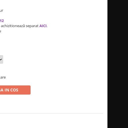
ur
12
se achizitionează separat
AICI
.
u
oare
A IN COS