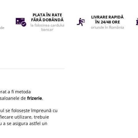
PLATA ÎN RATE
LIVRARE RAPIDĂ
FĂRĂ DOBÂNDĂ
ÎN 24/48 ORE
la folosirea cardului
oriunde în România
 de
bancar
rat a fi metoda
n saloanele de
frizerie
.
iul se folosește împreună cu
fiecare utilizare, trebuie
u a se asigura astfel un