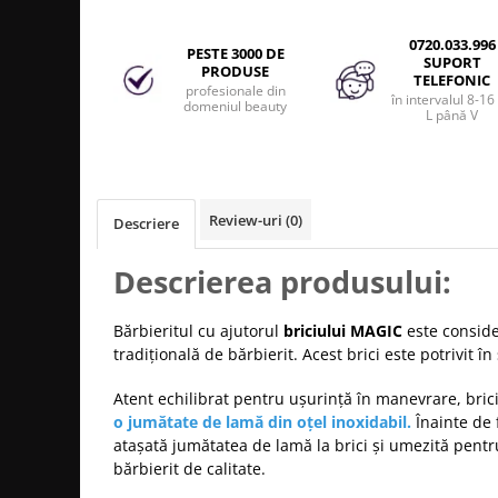
Produse cosmetice vopsit
Splendor
Produse gene si sprancene
Storcatoare tuburi vopsea
Mobilier barber
0720.033.996
Termix
PESTE 3000 DE
Boluri pentru vopsit parul
Kit laminare gene si sprancene
SUPORT
PRODUSE
TELEFONIC
Aparatura coafor
Thuya
profesionale din
în intervalul 8-16
domeniul beauty
L până V
Ondulatoare de par
Upgrade
Aparate de sterilizat
XPS
Placa de creponat parul
profesionala
Review-uri
(0)
Descriere
Placi de indreptat parul
Uscatoare de par | feonuri
Descrierea produsului:
Difuzor pentru uscator de par |
feon
Bărbieritul cu ajutorul
briciului MAGIC
este conside
Accesorii coafor
tradițională de bărbierit. Acest brici este potrivit î
Oglinzi
Atent echilibrat pentru ușurință în manevrare, bric
Piepteni
o jumătate de lamă
din oțel inoxidabil.
Înainte de 
Bigudiuri
atașată jumătatea de lamă la brici și umezită pentr
Ace de par
bărbierit de calitate.
Perii de par