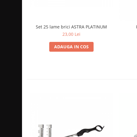
Cap manechin par natural
Trepiede cap manechin
Foarfece de tuns
Set 25 lame brici ASTRA PLATINUM
Foarfece de filat
23,00 Lei
ADAUGA IN COS