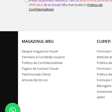
Vreau să primesc NEWSLETTER cu
NOUTĂȚILE
și
OFERTE
SPECIALE
de la Visuel!
Afla mai multe in
Politica de
Confidentialitate
MAGAZINUL MEU
CLIENȚI
Despre magazinul Visuel
Formular
Termenii și Condițiile noastre
Metode de
Politica de Confidențialitate
Politica 
Pagina de Contact Visuel
Formular 
Testimoniale Clienți
Politica d
Articole BLOG noi
Formular
Retragere 
Solutionare
ANPC