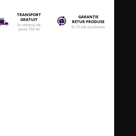
TRANSPORT
GARANȚIE
GRATUIT
RETUR PRODUSE
la comenzi de
în 15 zile lucrătoare
peste 350 lei