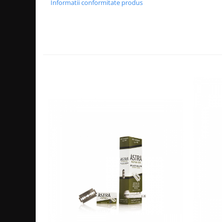
Informatii conformitate produs
Bijuterii par
Cleme de par
Agrafe de par
Clipsuri de par
Pulverizatoare
Elastice de par
Permanent par
Pelerine de tuns profesionale
Pudre fixare par
Cordelute de par
Burete pentru coc
Bandane | turbane
Suporturi ustensile
Echipament lucru salon
Accesorii curatare perii si piepteni
Extensii par natural
Accesorii extensii par