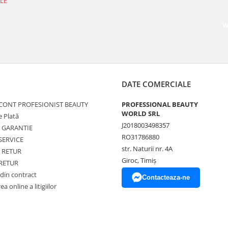
LE
W
DATE COMERCIALE
 CONT PROFESIONIST BEAUTY
PROFESSIONAL BEAUTY
WORLD SRL
 Plată
J2018003498357
de GARANTIE
RO31786880
SERVICE
str. Naturii nr. 4A
e RETUR
Giroc, Timiș
 RETUR
din contract
Contacteaza-ne
a online a litigiilor