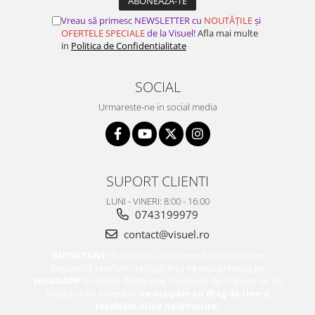
Vreau să primesc NEWSLETTER cu
NOUTĂȚILE
și
OFERTELE SPECIALE
de la Visuel!
Afla mai multe
in
Politica de Confidentialitate
SOCIAL
Urmareste-ne in social media
SUPORT CLIENTI
LUNI - VINERI: 8:00 - 16:00
0743199979
contact@visuel.ro
IMPORTANT:
În cazul în care observi că nu suntem
disponibili telefonic, te rugăm să ne lași un mesaj pe
WhatsAPP
la oricare dintre cele 2 numere de mai sus, iar de
îndată ce ne eliberăm,
ne ocupăm cu drag de tine și
rezolvăm orice nelămurire.