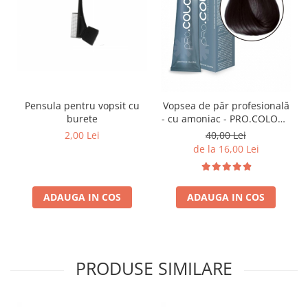
Pensula pentru vopsit cu
Vopsea de păr profesională
burete
- cu amoniac - PRO.COLOR -
PROCO - 100 ml - 1/0
2,00 Lei
40,00 Lei
NEGRU
de la 16,00 Lei
ADAUGA IN COS
ADAUGA IN COS
PRODUSE SIMILARE