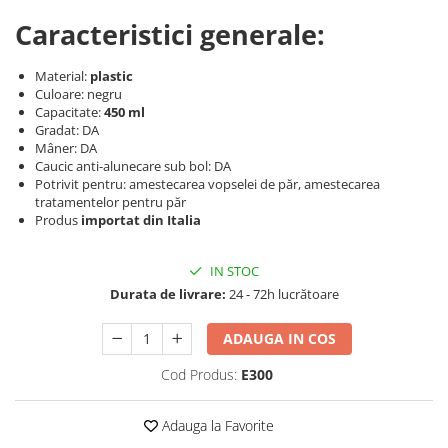
Produse cosmetice vopsit
Splendor
Produse gene si sprancene
Caracteristici generale:
Storcatoare tuburi vopsea
Mobilier barber
Termix
Boluri pentru vopsit parul
Kit laminare gene si sprancene
Material:
plastic
Aparatura coafor
Thuya
Culoare: negru
Ondulatoare de par
Upgrade
Capacitate:
450 ml
Gradat: DA
Aparate de sterilizat
XPS
Mâner: DA
Placa de creponat parul
Caucic anti-alunecare sub bol: DA
profesionala
Potrivit pentru: amestecarea vopselei de păr, amestecarea
tratamentelor pentru păr
Placi de indreptat parul
Produs
importat din Italia
Uscatoare de par | feonuri
Difuzor pentru uscator de par |
IN STOC
feon
Durata de livrare:
24 - 72h lucrătoare
Accesorii coafor
Oglinzi
ADAUGA IN COS
Piepteni
Cod Produs:
E300
Bigudiuri
Ace de par
Adauga la Favorite
Perii de par