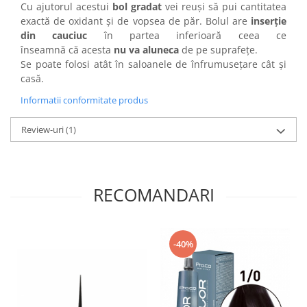
Cu ajutorul acestui
bol gradat
vei reuși să pui cantitatea
Cap manechin par natural
exactă de oxidant și de vopsea de păr. Bolul are
inserție
Trepiede cap manechin
din cauciuc
în partea inferioară ceea ce
înseamnă că acesta
nu va aluneca
de pe suprafețe.
Foarfece de tuns
Se poate folosi atât în saloanele de înfrumusețare cât și
Foarfece de filat
casă.
Informatii conformitate produs
Review-uri
(1)
RECOMANDARI
-40%