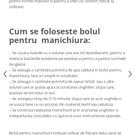
potrivi formei mainilor si pentru a oferi un confort ridicat la
Cap manechin par natural
utilizare.
Trepiede cap manechin
Foarfece de tuns
Cum se foloseste bolul
Foarfece de filat
pentru manichiura:
– Se curata mainile cu o solutie care are rol dezinfectant, pentru a
inlatura bacteriile existente pe acestea si pentru a pastra normele
de igiena;
– Se adauga o cantitate potrivita de apa calduta in bolul pentru
manichiura, fara a-l umple in totalitate;
– Se adauga o cantitate potrivita de
sapun lichid
sau o alta
solutie care ar putea ajuta la curatarea unghiilor, dupa care,
acestea se introduc in bol;
– Se asteapta timp de 5-10 minute, dupa care se scot unghiile si
se usuca bine cu un prosop din material textil sau celuloza;
– Se continua realizarea manichiurii prin scurtarea unghiilor si
indepartarea cuticulelor cu ajutorul unor instrumente speciale
.
Bolul pentru manichiura trebuie utilizat de fiecare data cand se