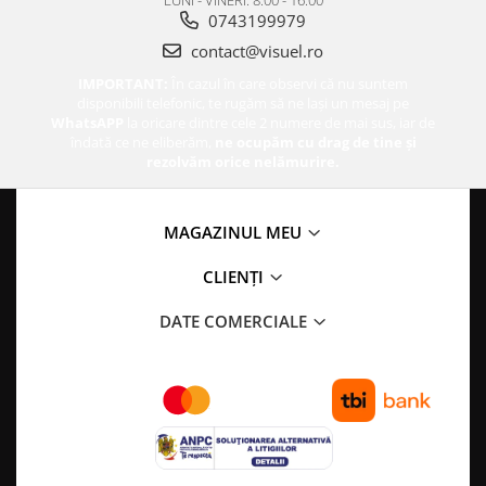
0743199979
contact@visuel.ro
IMPORTANT:
În cazul în care observi că nu suntem
disponibili telefonic, te rugăm să ne lași un mesaj pe
WhatsAPP
la oricare dintre cele 2 numere de mai sus, iar de
îndată ce ne eliberăm,
ne ocupăm cu drag de tine și
rezolvăm orice nelămurire.
MAGAZINUL MEU
CLIENȚI
DATE COMERCIALE