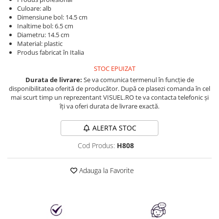
Produse cosmetice vopsit
Splendor
Culoare: alb
Produse gene si sprancene
Storcatoare tuburi vopsea
Mobilier barber
Dimensiune bol: 14.5 cm
Termix
Boluri pentru vopsit parul
Inaltime bol: 6.5 cm
Kit laminare gene si sprancene
Diametru: 14.5 cm
Aparatura coafor
Thuya
Material: plastic
Produs fabricat în Italia
Ondulatoare de par
Upgrade
Aparate de sterilizat
STOC EPUIZAT
XPS
Placa de creponat parul
Durata de livrare:
Se va comunica termenul în funcție de
profesionala
disponibilitatea oferită de producător. După ce plasezi comanda în cel
mai scurt timp un reprezentant VISUEL.RO te va contacta telefonic și
Placi de indreptat parul
îți va oferi durata de livrare exactă.
Uscatoare de par | feonuri
Difuzor pentru uscator de par |
ALERTA STOC
feon
Cod Produs:
H808
Accesorii coafor
Oglinzi
Adauga la Favorite
Piepteni
Bigudiuri
Ace de par
Perii de par