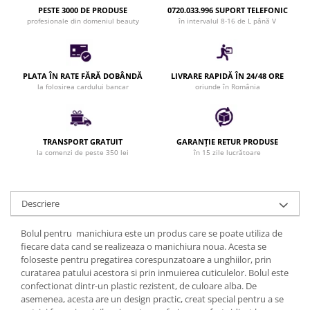
PESTE 3000 DE PRODUSE
0720.033.996 SUPORT TELEFONIC
Bijuterii par
profesionale din domeniul beauty
în intervalul 8-16 de L până V
Cleme de par
Agrafe de par
Clipsuri de par
PLATA ÎN RATE FĂRĂ DOBÂNDĂ
LIVRARE RAPIDĂ ÎN 24/48 ORE
Pulverizatoare
la folosirea cardului bancar
oriunde în România
Elastice de par
Permanent par
Pelerine de tuns profesionale
TRANSPORT GRATUIT
GARANȚIE RETUR PRODUSE
la comenzi de peste 350 lei
în 15 zile lucrătoare
Pudre fixare par
Cordelute de par
Burete pentru coc
Descriere
Bandane | turbane
Suporturi ustensile
Bolul pentru manichiura este un produs care se poate utiliza de
Echipament lucru salon
fiecare data cand se realizeaza o manichiura noua. Acesta se
foloseste pentru pregatirea corespunzatoare a unghiilor, prin
Accesorii curatare perii si piepteni
curatarea patului acestora si prin inmuierea cuticulelor. Bolul este
Extensii par natural
confectionat dintr-un plastic rezistent, de culoare alba. De
asemenea, acesta are un design practic, creat special pentru a se
Accesorii extensii par