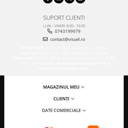
SUPORT CLIENTI
LUNI - VINERI: 8:00 - 16:00
0743199979
contact@visuel.ro
IMPORTANT:
În cazul în care observi că nu suntem
disponibili telefonic, te rugăm să ne lași un mesaj pe
WhatsAPP
la oricare dintre cele 2 numere de mai sus, iar de
îndată ce ne eliberăm,
ne ocupăm cu drag de tine și
rezolvăm orice nelămurire.
MAGAZINUL MEU
CLIENȚI
DATE COMERCIALE