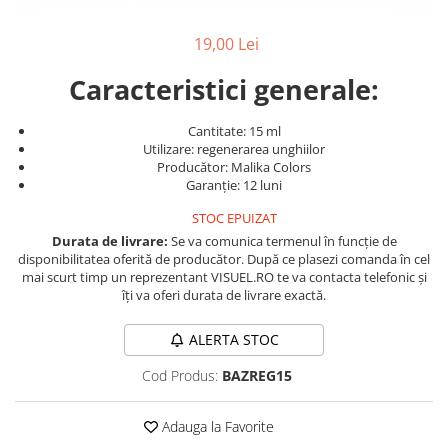
Produse cosmetice vopsit
Splendor
Produse gene si sprancene
Storcatoare tuburi vopsea
Mobilier barber
19,00 Lei
Termix
Boluri pentru vopsit parul
Kit laminare gene si sprancene
Aparatura coafor
Thuya
Caracteristici generale:
Ondulatoare de par
Upgrade
Cantitate: 15 ml
Aparate de sterilizat
XPS
Utilizare: regenerarea unghiilor
Placa de creponat parul
Producător: Malika Colors
profesionala
Garanție: 12 luni
Placi de indreptat parul
STOC EPUIZAT
Uscatoare de par | feonuri
Durata de livrare:
Se va comunica termenul în funcție de
Difuzor pentru uscator de par |
disponibilitatea oferită de producător. După ce plasezi comanda în cel
mai scurt timp un reprezentant VISUEL.RO te va contacta telefonic și
feon
îți va oferi durata de livrare exactă.
Accesorii coafor
Oglinzi
ALERTA STOC
Piepteni
Cod Produs:
BAZREG15
Bigudiuri
Ace de par
Adauga la Favorite
Perii de par