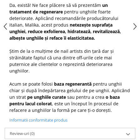
Da, există! Ne face plăcere să vă prezentăm
un
Cap manechin par natural
tratament de regenerare
pentru unghiile foarte
Trepiede cap manechin
deteriorate. Aplicând recomandările producătorului
Foarfece de tuns
italian, Malika, acest produs
netezește suprafața
unghiei, reduce exfolierea, hidratează, revitalizează,
Foarfece de filat
albește unghiile și reface îi elasticitatea.
Știm de la o mulțime de nail artists din țară dar și
străinătate faptul că una dintre off-urile cele mai
puternice ale clientelor o reprezintă deteriorarea
unghiilor.
Acum se poate folosi
baza regenerantă
pentru unghii
chiar și după îndepărtarea gelului de pe unghii. Aplicând
un strat
pe unghiile curate
sau pentru a crea
o baza
pentru lacul colorat
, este un început în procesul de
refacere a unghiilor la formă pe care ți-o dorești.
Informatii conformitate produs
Review-uri
(0)