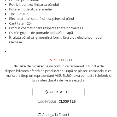
Produse cosmetice vopsit
Splendor
Potrivit pentru: finisarea părului
Produse gene si sprancene
Storcatoare tuburi vopsea
Mobilier barber
Putere modelatoare: medie
Termix
Boluri pentru vopsit parul
Tip: CLASICA
Kit laminare gene si sprancene
Efect: natural, separă și disciplinează părul
Aparatura coafor
Thuya
Cantitate: 125 ml
Produs cosmetic care respecta toate normele EU
Ondulatoare de par
Upgrade
Este în grupul de pomade pe bază de apă.
Aparate de sterilizat
XPS
Îți ajută părul să -și mențină forma fără a da efectul pomadei
Placa de creponat parul
uleioase
profesionala
Placi de indreptat parul
STOC EPUIZAT
Uscatoare de par | feonuri
Durata de livrare:
Se va comunica termenul în funcție de
Difuzor pentru uscator de par |
disponibilitatea oferită de producător. După ce plasezi comanda în cel
feon
mai scurt timp un reprezentant VISUEL.RO te va contacta telefonic și
Accesorii coafor
îți va oferi durata de livrare exactă.
Oglinzi
ALERTA STOC
Piepteni
Cod Produs:
CLSSP125
Bigudiuri
Ace de par
Adauga la Favorite
Perii de par