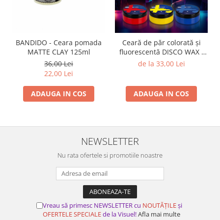
BANDIDO - Ceara pomada
Ceară de păr colorată și
MATTE CLAY 125ml
fluorescentă DISCO WAX -
ALBASTRĂ
36,00 Lei
de la 33,00 Lei
22,00 Lei
ADAUGA IN COS
ADAUGA IN COS
NEWSLETTER
Nu rata ofertele si promotiile noastre
Vreau să primesc NEWSLETTER cu
NOUTĂȚILE
și
OFERTELE SPECIALE
de la Visuel!
Afla mai multe