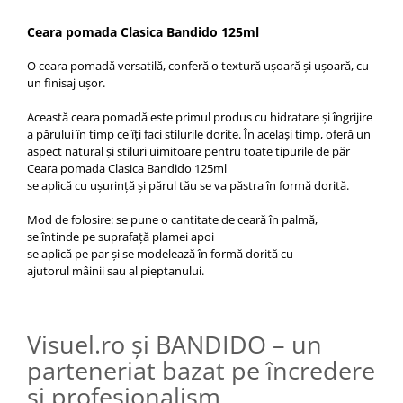
Cap manechin par natural
Ceara pomada Clasica Bandido 125ml
Trepiede cap manechin
O ceara pomadă versatilă, conferă o textură ușoară și ușoară, cu
Foarfece de tuns
un finisaj ușor.
Foarfece de filat
Această ceara pomadă este primul produs cu hidratare și îngrijire
a părului în
timp
ce îți faci stilurile dorite. În același timp,
oferă
un
aspect natural și stiluri uimitoare pentru toate tipurile de păr
Ceara pomada Clasica Bandido 125ml
se
aplică
cu
ușurință
și
părul
tău
se
va
păstra
în
formă
dorită
.
Mod de folosire:
se
pune o cantitate de
ceară
în
palmă
,
se
întinde
pe
suprafață
plamei apoi
se
aplică
pe
par
și
se
modelează
în
formă
dorită
cu
ajutorul
mâinii
sau
al
pieptanului
.
Visuel.ro și BANDIDO – un
parteneriat bazat pe încredere
și profesionalism