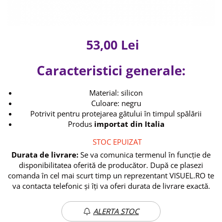
Aparatura coafor
Splendor
Kit laminare gene si sprancene
Ondulatoare de par
Termix
Aparate de sterilizat
Placa de creponat parul profesionala
Thuya
53,00 Lei
Placi de indreptat parul
Upgrade
Uscatoare de par | feonuri
Caracteristici generale:
XPS
Difuzor pentru uscator de par | feon
Accesorii coafor
Material: silicon
Oglinzi
Culoare: negru
Potrivit pentru protejarea gâtului în timpul spălării
Piepteni
Produs
importat din Italia
Bigudiuri
Ace de par
STOC EPUIZAT
Perii de par
Durata de livrare:
Se va comunica termenul în funcție de
Bijuterii par
disponibilitatea oferită de producător. După ce plasezi
Cleme de par
comanda în cel mai scurt timp un reprezentant VISUEL.RO te
Agrafe de par
va contacta telefonic și îți va oferi durata de livrare exactă.
Clipsuri de par
Pulverizatoare
ALERTA STOC
Elastice de par