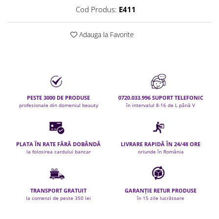
Cod Produs:
E411
Permanent par
Pelerine de tuns profesionale
Pudre fixare par
Adauga la Favorite
Cordelute de par
Burete pentru coc
Bandane | turbane
Suporturi ustensile
Echipament lucru salon
PESTE 3000 DE PRODUSE
0720.033.996 SUPORT TELEFONIC
Accesorii curatare perii si piepteni
profesionale din domeniul beauty
în intervalul 8-16 de L până V
Extensii par natural
Accesorii extensii par
Cap manechin par natural
PLATA ÎN RATE FĂRĂ DOBÂNDĂ
LIVRARE RAPIDĂ ÎN 24/48 ORE
la folosirea cardului bancar
oriunde în România
Trepiede cap manechin
Foarfece de tuns
Foarfece de filat
TRANSPORT GRATUIT
GARANȚIE RETUR PRODUSE
la comenzi de peste 350 lei
în 15 zile lucrătoare