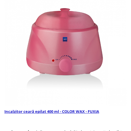
Incalzitor ceară epilat 400 ml - COLOR WAX - FUXIA