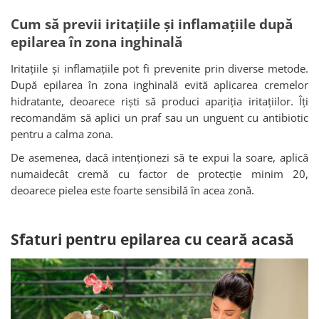
Cum să previi iritațiile și inflamațiile după
epilarea în zona inghinală
Iritațiile și inflamațiile pot fi prevenite prin diverse metode.
După epilarea în zona inghinală evită aplicarea cremelor
hidratante, deoarece riști să produci apariția iritațiilor. Îți
recomandăm să aplici un praf sau un unguent cu antibiotic
pentru a calma zona.
De asemenea, dacă intenționezi să te expui la soare, aplică
numaidecât cremă cu factor de protecție minim 20,
deoarece pielea este foarte sensibilă în acea zonă.
Sfaturi pentru epilarea cu ceară acasă