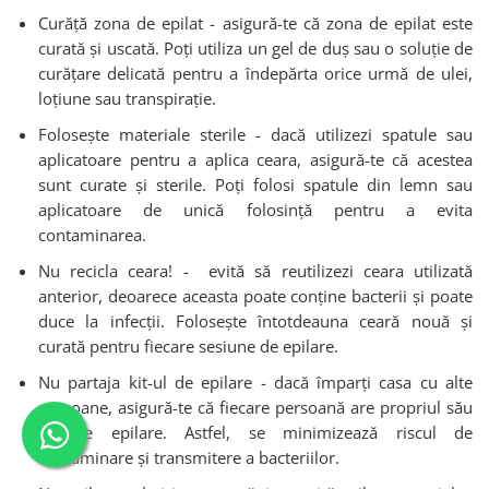
Curăță zona de epilat - asigură-te că zona de epilat este
curată și uscată. Poți utiliza un gel de duș sau o soluție de
curățare delicată pentru a îndepărta orice urmă de ulei,
loțiune sau transpirație.
Folosește materiale sterile - dacă utilizezi spatule sau
aplicatoare pentru a aplica ceara, asigură-te că acestea
sunt curate și sterile. Poți folosi spatule din lemn sau
aplicatoare de unică folosință pentru a evita
contaminarea.
Nu recicla ceara! - evită să reutilizezi ceara utilizată
anterior, deoarece aceasta poate conține bacterii și poate
duce la infecții. Folosește întotdeauna ceară nouă și
curată pentru fiecare sesiune de epilare.
Nu partaja kit-ul de epilare - dacă împarți casa cu alte
persoane, asigură-te că fiecare persoană are propriul său
kit de epilare. Astfel, se minimizează riscul de
contaminare și transmitere a bacteriilor.