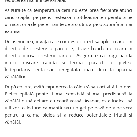
Asigură-te că temperatura cerii nu este prea fierbinte atunci
când o aplici pe piele. Testează întotdeauna temperatura pe
o mică zonă de piele înainte de a o utiliza pe o suprafață mai
extinsă.
De asemenea, invață care cum este corect să aplici ceara - în
direcția de creștere a părului și trage banda de ceară în
direcția opusă creșterii părului. Asigură-te că tragi banda
într-o mișcare rapidă și fermă, paralel cu pielea.
Îndepărtarea lentă sau neregulată poate duce la apariția
vânătăilor.
După epilare, evită expunerea la căldură sau activități intens.
Pielea epilată poate fi mai sensibilă și mai predispusă la
vânătăi după epilare cu ceară acasă. Așadar, este indicat să
utilizezi o loțiune calmantă sau un gel pe bază de aloe vera
pentru a calma pielea și a reduce potențialele iritații și
vânătăi.