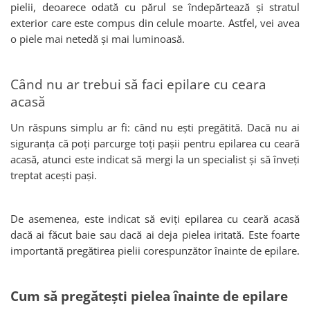
pielii, deoarece odată cu părul se îndepărtează și stratul
exterior care este compus din celule moarte. Astfel, vei avea
o piele mai netedă și mai luminoasă.
Când nu ar trebui să faci epilare cu ceara
acasă
Un răspuns simplu ar fi: când nu ești pregătită. Dacă nu ai
siguranța că poți parcurge toți pașii pentru epilarea cu ceară
acasă, atunci este indicat să mergi la un specialist și să înveți
treptat acești pași.
De asemenea, este indicat să eviți epilarea cu ceară acasă
dacă ai făcut baie sau dacă ai deja pielea iritată. Este foarte
importantă pregătirea pielii corespunzător înainte de epilare.
Cum să pregătești pielea înainte de epilare