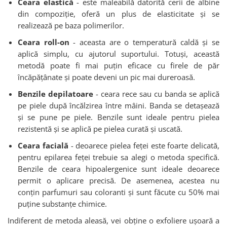
Ceara elastică
- este maleabilă datorită cerii de albine
din compoziție, oferă un plus de elasticitate și se
realizează pe baza polimerilor.
Ceara roll-on
- aceasta are o temperatură caldă și se
aplică simplu, cu ajutorul suportului. Totuși, această
metodă poate fi mai puțin eficace cu firele de păr
încăpățânate și poate deveni un pic mai dureroasă.
Benzile depilatoare
- ceara rece sau cu banda se aplică
pe piele după încălzirea între mâini. Banda se detașează
și se pune pe piele. Benzile sunt ideale pentru pielea
rezistentă și se aplică pe pielea curată și uscată.
Ceara facială
- deoarece pielea feței este foarte delicată,
pentru epilarea feței trebuie sa alegi o metoda specifică.
Benzile de ceara hipoalergenice sunt ideale deoarece
permit o aplicare precisă. De asemenea, acestea nu
conțin parfumuri sau coloranti și sunt făcute cu 50% mai
puține substanțe chimice.
Indiferent de metoda aleasă, vei obține o exfoliere ușoară a