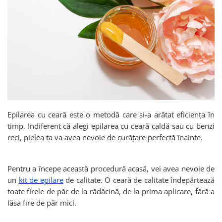
Produse cosmetice vopsit
Splendor
Produse gene si sprancene
Storcatoare tuburi vopsea
Mobilier barber
Termix
Boluri pentru vopsit parul
Kit laminare gene si sprancene
Aparatura coafor
Thuya
Ondulatoare de par
Upgrade
Aparate de sterilizat
XPS
Placa de creponat parul
profesionala
Placi de indreptat parul
Epilarea cu ceară este o metodă care și-a arătat eficiența în
Uscatoare de par | feonuri
timp. Indiferent că alegi epilarea cu ceară caldă sau cu benzi
Difuzor pentru uscator de par |
reci, pielea ta va avea nevoie de curățare perfectă înainte.
feon
Accesorii coafor
Oglinzi
Pentru a începe această procedură acasă, vei avea nevoie de
Piepteni
un
kit de epilare
de calitate. O ceară de calitate îndepărtează
toate firele de păr de la rădăcină, de la prima aplicare, fără a
Bigudiuri
lăsa fire de păr mici.
Ace de par
Perii de par