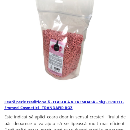
Ceară perle tradițională - ELASTICĂ & CREMOASĂ – 1kg - EPIDELI -
Emmeci Cosmetici - TRANDAFIR ROZ
Este indicat să aplici ceara doar în sensul creșterii firului de
păr deoarece o va ajuta să se lipească mult mai eficient.
Dacă aplici ceara greșit, poți avea dureri mari în momentul