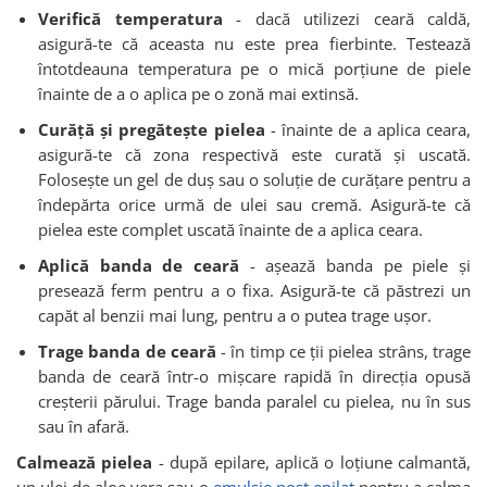
Verifică temperatura
- dacă utilizezi ceară caldă,
asigură-te că aceasta nu este prea fierbinte. Testează
întotdeauna temperatura pe o mică porțiune de piele
înainte de a o aplica pe o zonă mai extinsă.
Curăță și pregătește pielea
- înainte de a aplica ceara,
asigură-te că zona respectivă este curată și uscată.
Folosește un gel de duș sau o soluție de curățare pentru a
îndepărta orice urmă de ulei sau cremă. Asigură-te că
pielea este complet uscată înainte de a aplica ceara.
Aplică banda de ceară
- așează banda pe piele și
presează ferm pentru a o fixa. Asigură-te că păstrezi un
capăt al benzii mai lung, pentru a o putea trage ușor.
Trage banda de ceară
- în timp ce ții pielea strâns, trage
banda de ceară într-o mișcare rapidă în direcția opusă
creșterii părului. Trage banda paralel cu pielea, nu în sus
sau în afară.
Calmează pielea
- după epilare, aplică o loțiune calmantă,