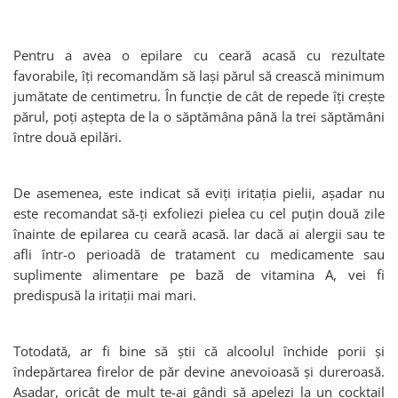
Cap manechin par natural
Trepiede cap manechin
Pentru a avea o epilare cu ceară acasă cu rezultate
Foarfece de tuns
favorabile, îți recomandăm să lași părul să crească minimum
Foarfece de filat
jumătate de centimetru. În funcție de cât de repede îți crește
părul, poți aștepta de la o săptămâna până la trei săptămâni
între două epilări.
De asemenea, este indicat să eviți iritația pielii, așadar nu
este recomandat să-ți exfoliezi pielea cu cel puțin două zile
înainte de epilarea cu ceară acasă. Iar dacă ai alergii sau te
afli într-o perioadă de tratament cu medicamente sau
suplimente alimentare pe bază de vitamina A, vei fi
predispusă la iritații mai mari.
Totodată, ar fi bine să știi că alcoolul închide porii și
îndepărtarea firelor de păr devine anevoioasă și dureroasă.
Așadar, oricât de mult te-ai gândi să apelezi la un cocktail