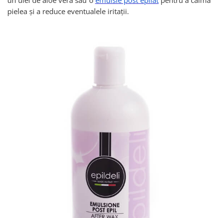
un ulei de aloe vera sau o
emulsie post epilat
pentru a calma
pielea și a reduce eventualele iritații.