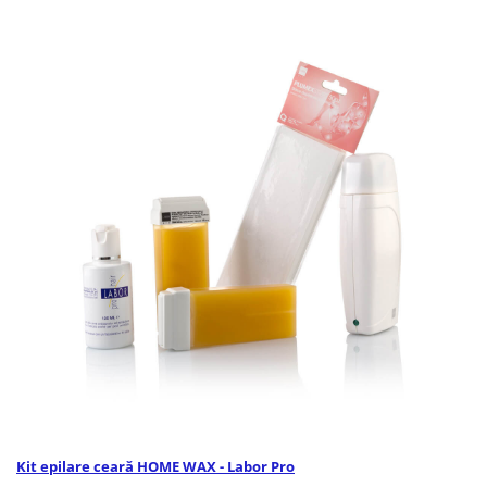
Bijuterii par
Cleme de par
Agrafe de par
Clipsuri de par
Pulverizatoare
Elastice de par
Permanent par
Pelerine de tuns profesionale
Pudre fixare par
Cordelute de par
Burete pentru coc
Bandane | turbane
Suporturi ustensile
Echipament lucru salon
Accesorii curatare perii si piepteni
Extensii par natural
Kit epilare ceară HOME WAX - Labor Pro
Accesorii extensii par