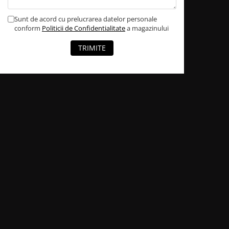
Sunt de acord cu prelucrarea datelor personale
conform
Politicii de Confidentialitate
a magazinului
TRIMITE